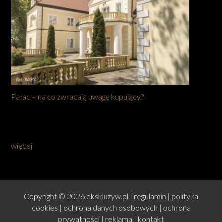
Pałac – na co zwracają uwagę kupujący?
więcej
Copyright © 2026 ekskluzyw.pl |
regulamin
|
polityka
cookies
|
ochrona danych osobowych
|
ochrona
prywatności
|
reklama
|
kontakt