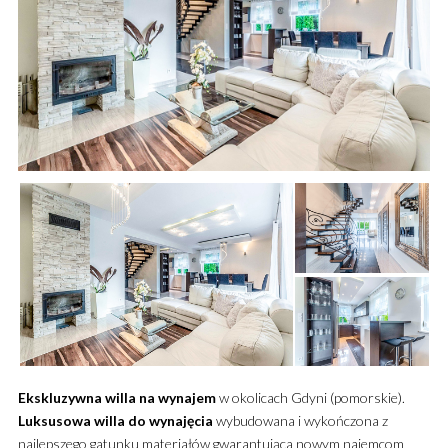
Ekskluzywna
willa
na wynajem
w okolicach Gdyni (pomorskie).
Luksusowa
willa
do wynajęcia
wybudowana i wykończona z
najlepszego gatunku materiałów gwarantująca nowym
najemcom