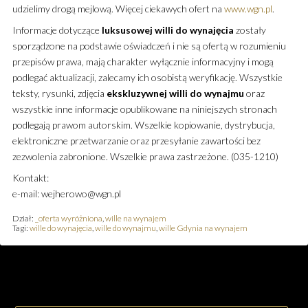
udzielimy drogą mejlową. Więcej ciekawych ofert na
www.wgn.pl
.
Informacje dotyczące
luksusowej
willi
do wynajęcia
zostały
sporządzone na podstawie oświadczeń i nie są ofertą w rozumieniu
przepisów prawa, mają charakter wyłącznie informacyjny i mogą
podlegać aktualizacji, zalecamy ich osobistą weryfikację. Wszystkie
teksty, rysunki, zdjęcia
ekskluzywnej
willi
do wynajmu
oraz
wszystkie inne informacje opublikowane na niniejszych stronach
podlegają prawom autorskim. Wszelkie kopiowanie, dystrybucja,
elektroniczne przetwarzanie oraz przesyłanie zawartości bez
zezwolenia zabronione. Wszelkie prawa zastrzeżone. (035-1210)
Kontakt:
e-mail: wejherowo@wgn.pl
Dział:
_oferta wyróżniona
,
wille na wynajem
Tagi:
wille do wynajęcia
,
wille do wynajmu
,
wille Gdynia na wynajem