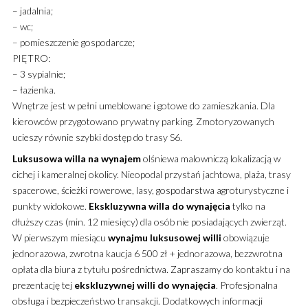
– jadalnia;
– wc;
– pomieszczenie gospodarcze;
PIĘTRO:
– 3 sypialnie;
– łazienka.
Wnętrze jest w pełni umeblowane i gotowe do zamieszkania. Dla
kierowców przygotowano prywatny parking. Zmotoryzowanych
ucieszy równie szybki dostęp do trasy S6.
Luksusowa
willa
na wynajem
olśniewa malowniczą lokalizacją w
cichej i kameralnej okolicy. Nieopodal przystań jachtowa, plaża, trasy
spacerowe, ścieżki rowerowe, lasy, gospodarstwa agroturystyczne i
punkty widokowe.
Ekskluzywna
willa
do wynajęcia
tylko na
dłuższy czas (min. 12 miesięcy) dla osób nie posiadających zwierząt.
W pierwszym miesiącu
wynajmu
luksusowej
willi
obowiązuje
jednorazowa, zwrotna kaucja 6 500 zł + jednorazowa, bezzwrotna
opłata dla biura z tytułu pośrednictwa. Zapraszamy do kontaktu i na
prezentację tej
ekskluzywnej
willi
do wynajęcia
. Profesjonalna
obsługa i bezpieczeństwo transakcji. Dodatkowych informacji