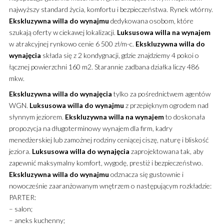
najwyższy standard życia, komfortu i bezpieczeństwa. Rynek wtórny.
Ekskluzywna
willa
do wynajmu
dedykowana osobom, które
szukają oferty w ciekawej lokalizacji.
Luksusowa
willa
na wynajem
w atrakcyjnej rynkowo cenie 6 500 zł/m-c.
Ekskluzywna
willa
do
wynajęcia
składa się z 2 kondygnacji, gdzie znajdziemy 4 pokoi o
łącznej powierzchni 160 m2. Starannie zadbana działka liczy 486
mkw.
Ekskluzywna
willa
do wynajęcia
tylko za pośrednictwem agentów
WGN.
Luksusowa
willa
do wynajmu
z przepięknym ogrodem nad
słynnym jeziorem.
Ekskluzywna
willa
na wynajem
to doskonała
propozycja na długoterminowy wynajem dla firm, kadry
menedżerskiej lub zamożnej rodziny ceniącej ciszę, naturę i bliskość
jeziora.
Luksusowa
willa
do wynajęcia
zaprojektowana tak, aby
zapewnić maksymalny komfort, wygodę, prestiż i bezpieczeństwo.
Ekskluzywna
willa
do wynajmu
odznacza się gustownie i
nowocześnie zaaranżowanym wnętrzem o następującym rozkładzie:
PARTER:
– salon;
– aneks kuchenny;