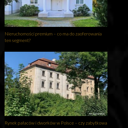
Nieruchomości premium – co ma do zaoferowania
ten segment?
Rynek pałaców i dworków w Polsce – czy zabytkowa