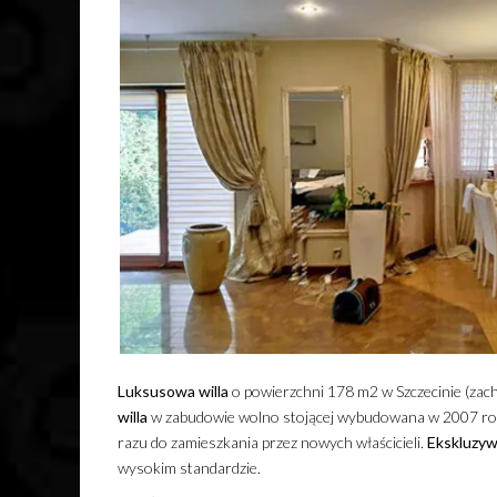
Luksusowa
willa
o powierzchni 178 m2 w Szczecinie (zac
willa
w zabudowie wolno stojącej wybudowana w 2007 rok
razu do zamieszkania przez nowych właścicieli.
Ekskluzy
wysokim standardzie.