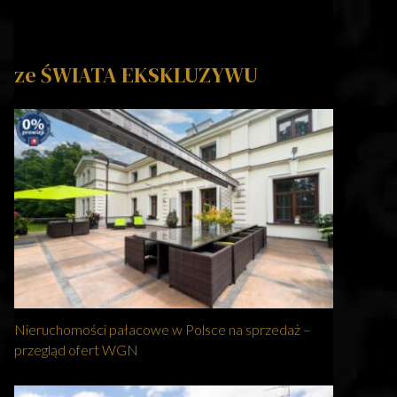
ze ŚWIATA EKSKLUZYWU
Nieruchomości pałacowe w Polsce na sprzedaż –
przegląd ofert WGN