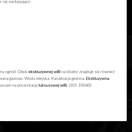
e się następująco:
any ogród. Obok
ekskluzywnej
willi
na działce znajduje się również
ana gazowo. Woda miejska. Kanalizacja gminna.
Ekskluzywna
raszam na prezentację
luksusowej
willi
. (105-10060)