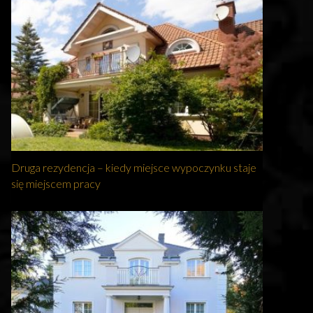
Druga rezydencja – kiedy miejsce wypoczynku staje
się miejscem pracy