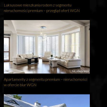
Luksusowe mieszkania rodem z segmentu
nieruchomości premium – przegląd ofert WGN
Apartamenty z segmentu premium – nieruchomości
w ofercie biur WGN