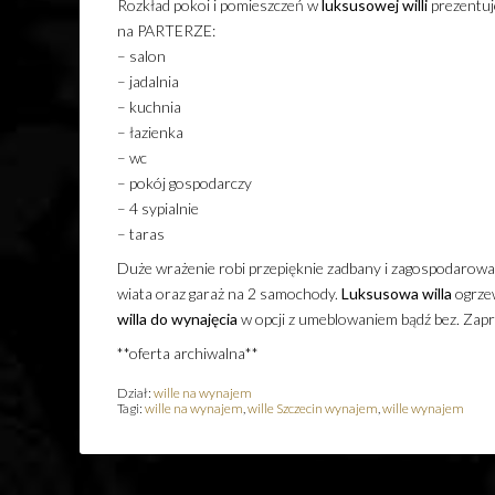
Rozkład pokoi i pomieszczeń w
luksusowej
willi
prezentuj
na PARTERZE:
– salon
– jadalnia
– kuchnia
– łazienka
– wc
– pokój gospodarczy
– 4 sypialnie
– taras
Duże wrażenie robi przepięknie zadbany i zagospodarow
wiata oraz garaż na 2 samochody.
Luksusowa
willa
ogrzew
willa
do wynajęcia
w opcji z umeblowaniem bądź bez. Zap
**oferta archiwalna**
Dział:
wille na wynajem
Tagi:
wille na wynajem
,
wille Szczecin wynajem
,
wille wynajem