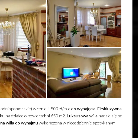
hodniopomorskie) w cenie 4 500 zł/m-c
do wynajęcia
.
Ekskluzywna
u na działce o powierzchni 650 m2.
Luksusowa
willa
nadaje się od
wna
willa
do wynajmu
wykończona w niecodziennie spotykanym,