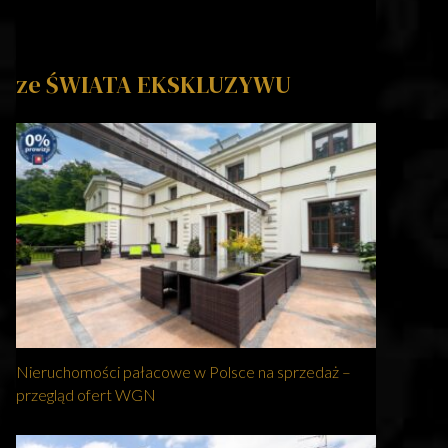
ze ŚWIATA EKSKLUZYWU
Nieruchomości pałacowe w Polsce na sprzedaż –
przegląd ofert WGN