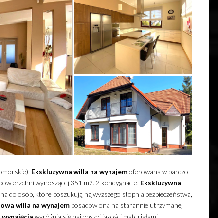
omorskie).
Ekskluzywna
willa
na wynajem
oferowana w bardzo
ej powierzchni wynoszącej 351 m2. 2 kondygnacje.
Ekskluzywna
a do osób, które poszukują najwyższego stopnia bezpieczeństwa,
sowa
willa
na wynajem
posadowiona na starannie utrzymanej
 wynajęcia
wyróżnia się najlepszej jakości materiałami