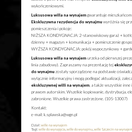
wykończeniowymi.
Luksusowa
willa
na wynajem
gwarantuje mieszkańcom 
Ekskluzywna
rezydencja
do wynajmu
wyróżnia się pr
pomieszczenia i pokoje:
NIŻSZA KONDYGNACJA: 2-stanowiskowy garaż + kotłownia
dzienny + magazyn + komunikacja + pomieszczenie gospod
WYŻSZA KONDYGNACJA: pokój wypoczynkowy + garderoba
Luksusowa
willa
na wynajem
urzeka od pierwszej prezen
linia zabudowy). Zapraszamy na prezentację tej
ekskluzy
do wynajmu
zostały sporządzone na podstawie oświadcz
wyłącznie informacyjny i mogą podlegać aktualizacji, zalec
ekskluzywnej
willi
na wynajem
, a także wszystkie inn
prawom autorskim. Wszelkie kopiowanie, dystrybucja, ele
zabronione. Wszelkie prawa zastrzeżone. (105-13007)
Kontakt:
e-mail: k.splawska@wgn.pl
Dział:
wille na wynajem
Tagi:
wille do wynajęcia
,
wille do wynajmu
,
wille Szczecin na wynaje