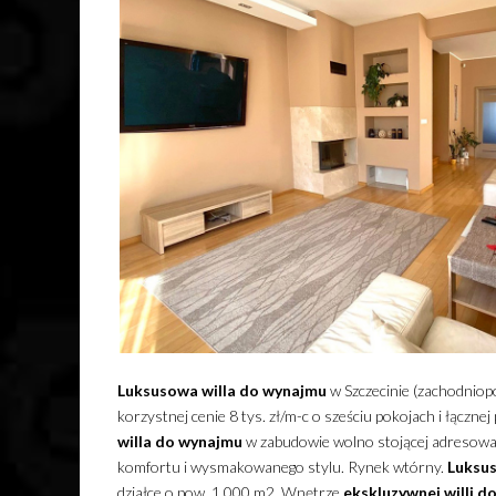
Luksusowa
willa
do wynajmu
w Szczecinie (zachodniop
korzystnej cenie 8 tys. zł/m-c o sześciu pokojach i łączn
willa
do wynajmu
w zabudowie wolno stojącej adresowan
komfortu i wysmakowanego stylu. Rynek wtórny.
Luksu
działce o pow. 1 000 m2. Wnętrze
ekskluzywnej
willi
do