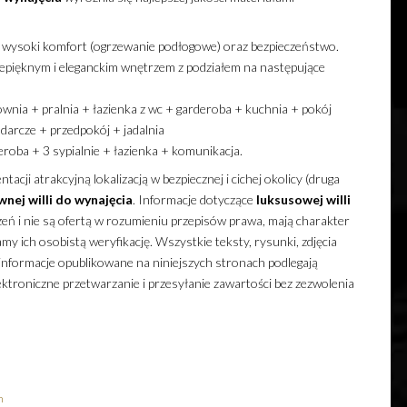
wysoki komfort (ogrzewanie podłogowe) oraz bezpieczeństwo.
zepięknym i eleganckim wnętrzem z podziałem na następujące
 + pralnia + łazienka z wc + garderoba + kuchnia + pokój
arcze + przedpokój + jadalnia
 + 3 sypialnie + łazienka + komunikacja.
tacji atrakcyjną lokalizacją w bezpiecznej i cichej okolicy (druga
wnej
willi
do wynajęcia
. Informacje dotyczące
luksusowej
willi
eń i nie są ofertą w rozumieniu przepisów prawa, mają charakter
amy ich osobistą weryfikację. Wszystkie teksty, rysunki, zdjęcia
e informacje opublikowane na niniejszych stronach podlegają
ktroniczne przetwarzanie i przesyłanie zawartości bez zezwolenia
m