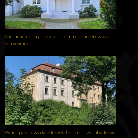
Nieruchomości premium – co ma do zaoferowania
ten segment?
Rynek pałaców i dworków w Polsce – czy zabytkowa