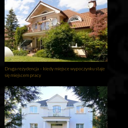
Druga rezydencja – kiedy miejsce wypoczynku staje
się miejscem pracy