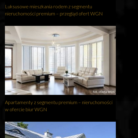
Luksusowe mieszkania rodem z segmentu
nieruchomości premium – przegląd ofert WGN
Apartamenty z segmentu premium – nieruchomości
w ofercie biur WGN