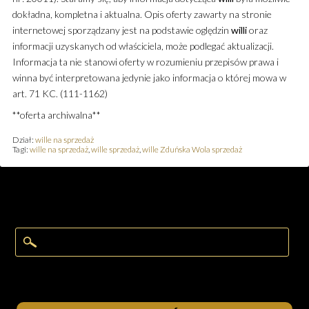
dokładna, kompletna i aktualna. Opis oferty zawarty na stronie
internetowej sporządzany jest na podstawie oględzin
willi
oraz
informacji uzyskanych od właściciela, może podlegać aktualizacji.
Informacja ta nie stanowi oferty w rozumieniu przepisów prawa i
winna być interpretowana jedynie jako informacja o której mowa w
art. 71 KC. (111-1162)
**oferta archiwalna**
Dział:
wille na sprzedaż
Tagi:
wille na sprzedaż
,
wille sprzedaż
,
wille Zduńska Wola sprzedaż