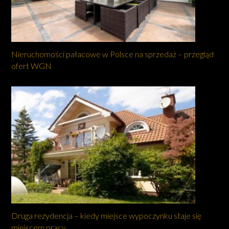
Nieruchomości pałacowe w Polsce na sprzedaż – przegląd
ofert WGN
Druga rezydencja – kiedy miejsce wypoczynku staje się
miejscem pracy