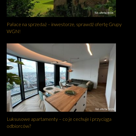
Pałace na sprzedaż – inwestorze, sprawdź ofertę Grupy
WGN!
Luksusowe apartamenty – co je cechuje i przyciąga
odbiorców?