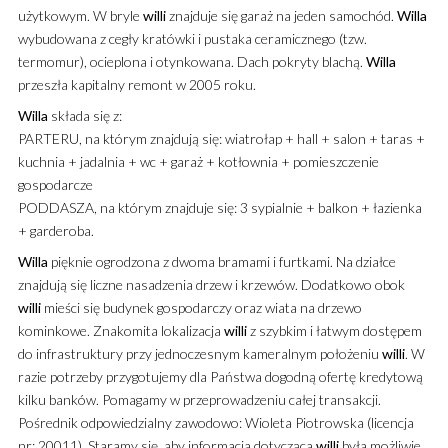
użytkowym. W bryle
willi
znajduje się garaż na jeden samochód.
Willa
wybudowana z cegły kratówki i pustaka ceramicznego (tzw.
termomur), ocieplona i otynkowana. Dach pokryty blachą.
Willa
przeszła kapitalny remont w 2005 roku.
Willa
składa się z:
PARTERU, na którym znajdują się: wiatrołap + hall + salon + taras +
kuchnia + jadalnia + wc + garaż + kotłownia + pomieszczenie
gospodarcze
PODDASZA, na którym znajduje się: 3 sypialnie + balkon + łazienka
+ garderoba.
Willa
pięknie ogrodzona z dwoma bramami i furtkami. Na działce
znajdują się liczne nasadzenia drzew i krzewów. Dodatkowo obok
willi
mieści się budynek gospodarczy oraz wiata na drzewo
kominkowe. Znakomita lokalizacja
willi
z szybkim i łatwym dostępem
do infrastruktury przy jednoczesnym kameralnym położeniu
willi
. W
razie potrzeby przygotujemy dla Państwa dogodną ofertę kredytową
kilku banków. Pomagamy w przeprowadzeniu całej transakcji.
Pośrednik odpowiedzialny zawodowo: Wioleta Piotrowska (licencja
nr: 20011). Staramy się, aby informacja dotycząca
willi
była możliwie