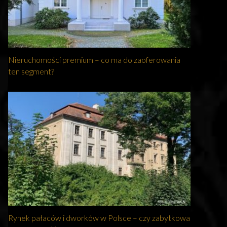
Nieruchomości premium – co ma do zaoferowania
ten segment?
Rynek pałaców i dworków w Polsce – czy zabytkowa