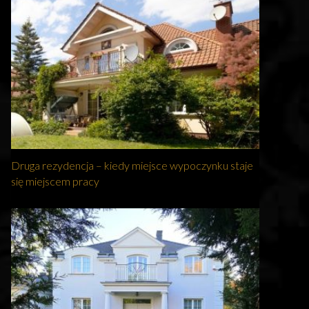
Druga rezydencja – kiedy miejsce wypoczynku staje
się miejscem pracy