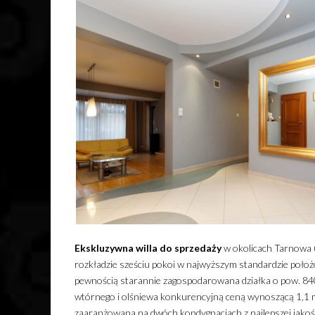
Ekskluzywna
willa
do sprzedaży
w okolicach Tarnowa 
rozkładzie sześciu pokoi w najwyższym standardzie położo
pewnością starannie zagospodarowana działka o pow. 8
wtórnego i olśniewa konkurencyjną ceną wynoszącą 1,1 
zaaranżowana na dwóch kondygnacjach z najlepszej jako