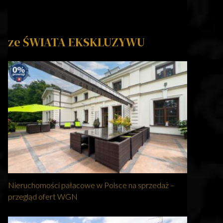
ze ŚWIATA EKSKLUZYWU
Nieruchomości pałacowe w Polsce na sprzedaż –
przegląd ofert WGN