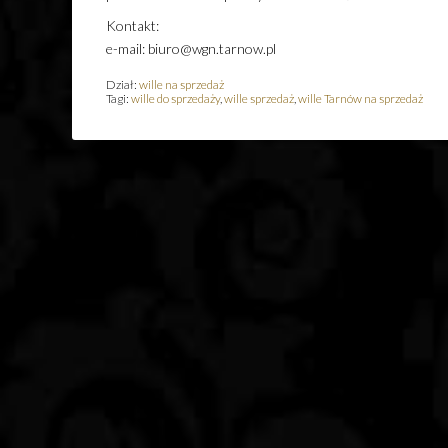
Kontakt:
e-mail: biuro@wgn.tarnow.pl
Dział:
wille na sprzedaż
Tagi:
wille do sprzedaży
,
wille sprzedaż
,
wille Tarnów na sprzedaż