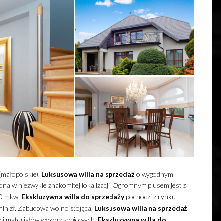
(małopolskie).
Luksusowa
willa
na sprzedaż
o wygodnym
na w niezwykle znakomitej lokalizacji.
Ogromnym plusem jest z
40 mkw.
Ekskluzywna
willa
do sprzedaży
pochodzi z rynku
mln zł. Zabudowa wolno stojąca.
Luksusowa
willa
na sprzedaż
ści materiałów wykończeniowych.
Ekskluzywna
willa
do