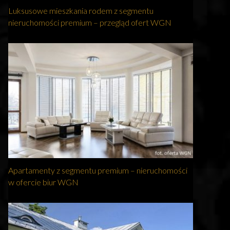
Luksusowe mieszkania rodem z segmentu
nieruchomości premium – przegląd ofert WGN
Apartamenty z segmentu premium – nieruchomości
w ofercie biur WGN