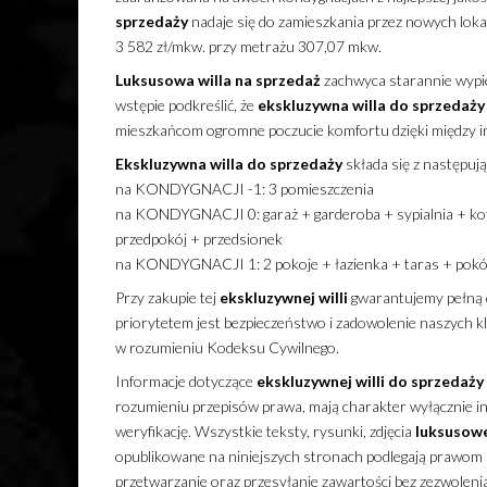
sprzedaży
nadaje się do zamieszkania przez nowych lok
3 582 zł/mkw. przy metrażu 307,07 mkw.
Luksusowa
willa
na sprzedaż
zachwyca starannie wypie
wstępie podkreślić, że
ekskluzywna
willa
do sprzedaży
mieszkańcom ogromne poczucie komfortu dzięki między i
Ekskluzywna
willa
do sprzedaży
składa się z następują
na KONDYGNACJI -1: 3 pomieszczenia
na KONDYGNACJI 0: garaż + garderoba + sypialnia + kotło
przedpokój + przedsionek
na KONDYGNACJI 1: 2 pokoje + łazienka + taras + pokój 
Przy zakupie tej
ekskluzywnej
willi
gwarantujemy pełną 
priorytetem jest bezpieczeństwo i zadowolenie naszych kl
w rozumieniu Kodeksu Cywilnego.
Informacje dotyczące
ekskluzywnej
willi
do sprzedaży
rozumieniu przepisów prawa, mają charakter wyłącznie inf
weryfikację. Wszystkie teksty, rysunki, zdjęcia
luksusow
opublikowane na niniejszych stronach podlegają prawom a
przetwarzanie oraz przesyłanie zawartości bez zezwolen