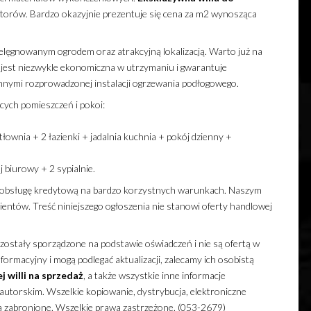
atorów. Bardzo okazyjnie prezentuje się cena za m2 wynosząca
lęgnowanym ogrodem oraz atrakcyjną lokalizacją. Warto już na
jest niezwykle ekonomiczna w utrzymaniu i gwarantuje
nnymi rozprowadzonej instalacji ogrzewania podłogowego.
cych pomieszczeń i pokoi:
wnia + 2 łazienki + jadalnia kuchnia + pokój dzienny +
biurowy + 2 sypialnie.
obsługę kredytową na bardzo korzystnych warunkach. Naszym
ientów. Treść niniejszego ogłoszenia nie stanowi oferty handlowej
zostały sporządzone na podstawie oświadczeń i nie są ofertą w
ormacyjny i mogą podlegać aktualizacji, zalecamy ich osobistą
ej
willi
na sprzedaż
, a także wszystkie inne informacje
utorskim. Wszelkie kopiowanie, dystrybucja, elektroniczne
ia zabronione. Wszelkie prawa zastrzeżone. (053-2679)