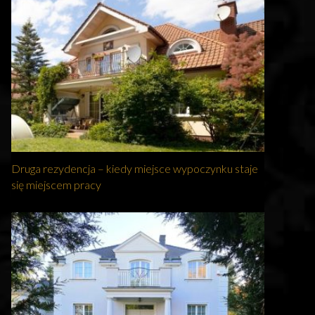
Druga rezydencja – kiedy miejsce wypoczynku staje
się miejscem pracy