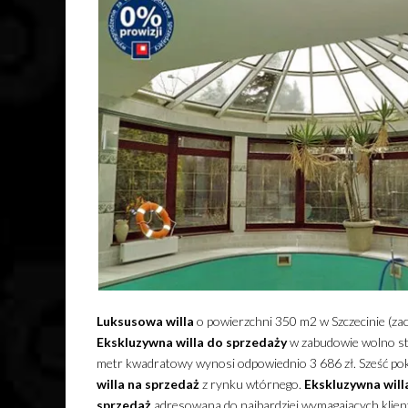
Luksusowa
willa
o powierzchni 350 m2 w Szczecinie (za
Ekskluzywna
willa
do sprzedaży
w zabudowie wolno st
metr kwadratowy wynosi odpowiednio 3 686 zł. Sześć po
willa
na sprzedaż
z rynku wtórnego.
Ekskluzywna
will
sprzedaż
adresowana do najbardziej wymagających klient