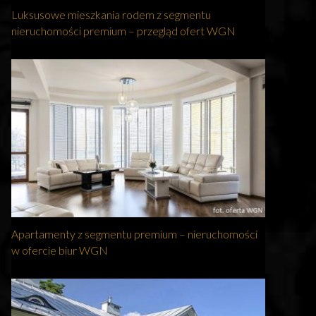
Luksusowe mieszkania rodem z segmentu
nieruchomości premium – przegląd ofert WGN
Apartamenty z segmentu premium – nieruchomości
w ofercie biur WGN