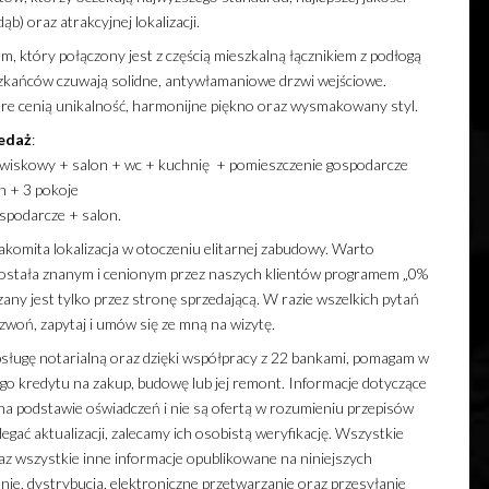
) oraz atrakcyjnej lokalizacji.
, który połączony jest z częścią mieszkalną łącznikiem z podłogą
zkańców czuwają solidne, antywłamaniowe drzwi wejściowe.
e cenią unikalność, harmonijne piękno oraz wysmakowany styl.
edaż
:
skowy + salon + wc + kuchnię + pomieszczenie gospodarcze
 + 3 pokoje
podarcze + salon.
nakomita lokalizacja w otoczeniu elitarnej zabudowy. Warto
ostała znanym i cenionym przez naszych klientów programem „0%
any jest tylko przez stronę sprzedającą. W razie wszelkich pytań
dzwoń, zapytaj i umów się ze mną na wizytę.
ługę notarialną oraz dzięki współpracy z 22 bankami, pomagam w
go kredytu na zakup, budowę lub jej remont. Informacje dotyczące
a podstawie oświadczeń i nie są ofertą w rozumieniu przepisów
gać aktualizacji, zalecamy ich osobistą weryfikację. Wszystkie
z wszystkie inne informacje opublikowane na niniejszych
e, dystrybucja, elektroniczne przetwarzanie oraz przesyłanie