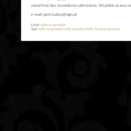
zawartości bez zezwolenia zabronione. Wszelkie prawa z
e-mail: piotr.kallas@wgn.pl
Dział:
wille na sprzedaż
Tagi:
wille na sprzedaż
,
wille sprzedaż
,
Wille Szczecin sprzedaż