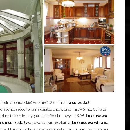
chodniopomorskie) w cenie 1,29 mln zł
na sprzedaż
.
ojącej posadowiona na działce o powierzchni 746 m2.
Cena za
koi na trzech kondygnacjach. Rok budowy – 1996.
Luksusowa
a
do sprzedaży
gotowa do zamieszkania.
Luksusowa
willa
na
ów, którzy oczekują najwyższego standardu, najlepszej jakości