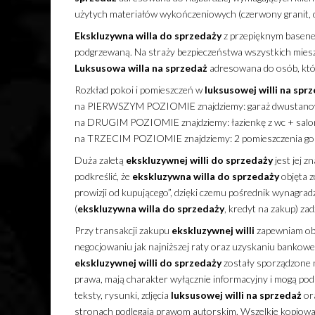
użytych materiałów wykończeniowych (czerwony granit, dąb
Ekskluzywna
willa
do sprzedaży
z przepięknym basenem
podgrzewaną. Na straży bezpieczeństwa wszystkich mies
Luksusowa
willa
na sprzedaż
adresowana do osób, któr
Rozkład pokoi i pomieszczeń w
luksusowej
willi
na sprz
na PIERWSZYM POZIOMIE znajdziemy: garaż dwustanowi
na DRUGIM POZIOMIE znajdziemy: łazienkę z wc + salon
na TRZECIM POZIOMIE znajdziemy: 2 pomieszczenia gos
Duża zaletą
ekskluzywnej
willi
do sprzedaży
jest jej z
podkreślić, że
ekskluzywna
willa
do sprzedaży
objęta z
prowizji od kupującego”, dzięki czemu pośrednik wynagradz
(
ekskluzywna
willa
do sprzedaży
, kredyt na zakup) za
Przy transakcji zakupu
ekskluzywnej
willi
zapewniam obs
negocjowaniu jak najniższej raty oraz uzyskaniu bankowe
ekskluzywnej
willi
do sprzedaży
zostały sporządzone n
prawa, mają charakter wyłącznie informacyjny i mogą podle
teksty, rysunki, zdjęcia
luksusowej
willi
na sprzedaż
ora
stronach podlegają prawom autorskim. Wszelkie kopiowani