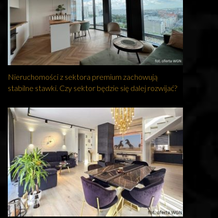
Nieruchomości z sektora premium zachowują
stabilne stawki. Czy sektor będzie się dalej rozwijać?