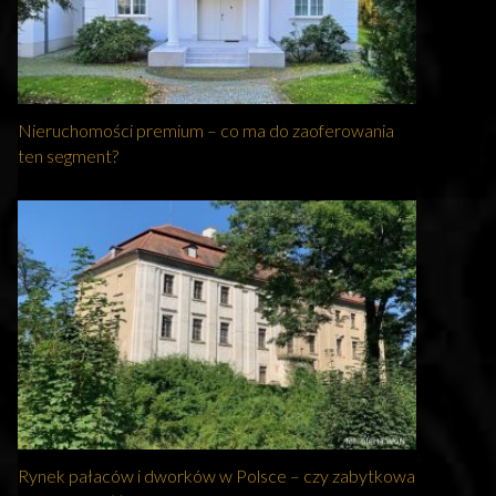
Nieruchomości premium – co ma do zaoferowania
ten segment?
Rynek pałaców i dworków w Polsce – czy zabytkowa