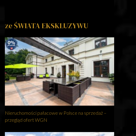
ze ŚWIATA EKSKLUZYWU
Nieruchomości pałacowe w Polsce na sprzedaż –
przegląd ofert WGN