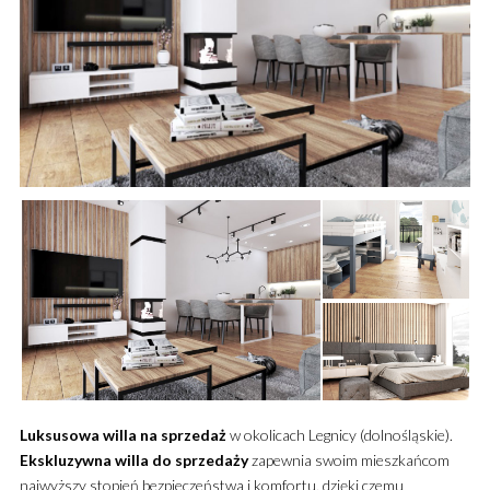
Luksusowa
willa
na sprzedaż
w okolicach Legnicy (dolnośląskie).
Ekskluzywna
willa
do sprzedaży
zapewnia swoim mieszkańcom
najwyższy stopień bezpieczeństwa i komfortu, dzięki czemu