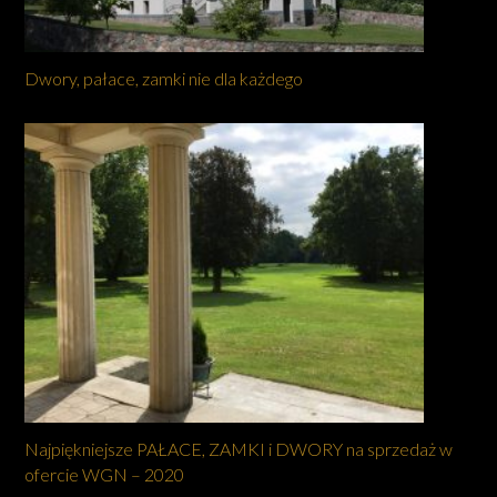
Dwory, pałace, zamki nie dla każdego
Najpiękniejsze PAŁACE, ZAMKI i DWORY na sprzedaż w
ofercie WGN – 2020