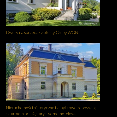
Dwory na sprzedaż z oferty Grupy WGN
Nieruchomości historyczne i zabytkowe zdobywają
szturmem branżę turystyczno-hotelową