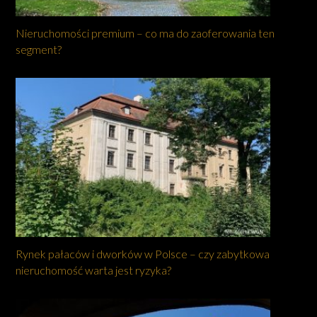
Nieruchomości premium – co ma do zaoferowania ten
segment?
Rynek pałaców i dworków w Polsce – czy zabytkowa
nieruchomość warta jest ryzyka?