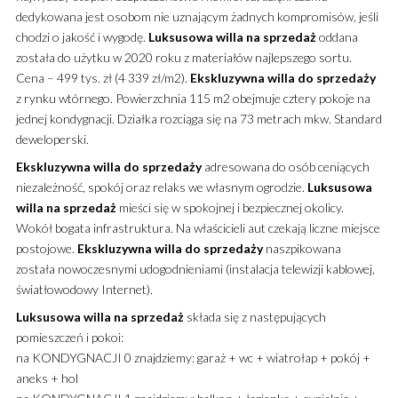
dedykowana jest osobom nie uznającym żadnych kompromisów, jeśli
chodzi o jakość i wygodę.
Luksusowa
willa
na sprzedaż
oddana
została do użytku w 2020 roku z materiałów najlepszego sortu.
Cena – 499 tys. zł (4 339 zł/m2).
Ekskluzywna
willa
do sprzedaży
z rynku wtórnego. Powierzchnia 115 m2 obejmuje cztery pokoje na
jednej kondygnacji. Działka rozciąga się na 73 metrach mkw. Standard
deweloperski.
Ekskluzywna
willa
do sprzedaży
adresowana do osób ceniących
niezależność, spokój oraz relaks we własnym ogrodzie.
Luksusowa
willa
na sprzedaż
mieści się w spokojnej i bezpiecznej okolicy.
Wokół bogata infrastruktura. Na właścicieli aut czekają liczne miejsce
postojowe.
Ekskluzywna
willa
do sprzedaży
naszpikowana
została nowoczesnymi udogodnieniami (instalacja telewizji kablowej,
światłowodowy Internet).
Luksusowa
willa
na sprzedaż
składa się z następujących
pomieszczeń i pokoi:
na KONDYGNACJI 0 znajdziemy: garaż + wc + wiatrołap + pokój +
aneks + hol