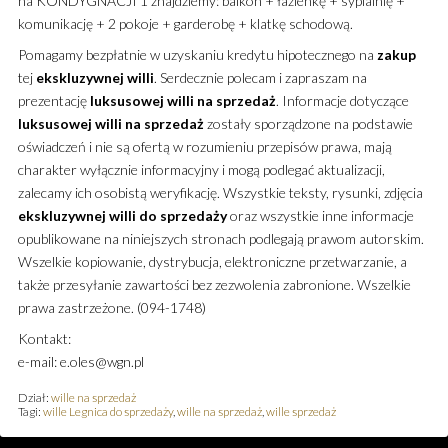
na KONDYGNACJI 1 znajdziemy: balkon + łazienkę + sypialnię +
komunikację + 2 pokoje + garderobę + klatkę schodową.
Pomagamy bezpłatnie w uzyskaniu kredytu hipotecznego na
zakup
tej
ekskluzywnej
willi
. Serdecznie polecam i zapraszam na
prezentację
luksusowej
willi
na sprzedaż
. Informacje dotyczące
luksusowej
willi
na sprzedaż
zostały sporządzone na podstawie
oświadczeń i nie są ofertą w rozumieniu przepisów prawa, mają
charakter wyłącznie informacyjny i mogą podlegać aktualizacji,
zalecamy ich osobistą weryfikację. Wszystkie teksty, rysunki, zdjęcia
ekskluzywnej
willi
do sprzedaży
oraz wszystkie inne informacje
opublikowane na niniejszych stronach podlegają prawom autorskim.
Wszelkie kopiowanie, dystrybucja, elektroniczne przetwarzanie, a
także przesyłanie zawartości bez zezwolenia zabronione. Wszelkie
prawa zastrzeżone. (094-1748)
Kontakt:
e-mail: e.oles@wgn.pl
Dział:
wille na sprzedaż
Tagi:
wille Legnica do sprzedaży
,
wille na sprzedaż
,
wille sprzedaż