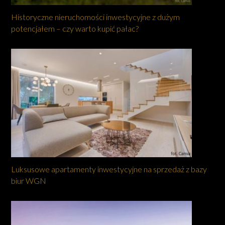
Historyczne nieruchomości inwestycyjne z dużym
potencjałem – czy warto kupić pałac?
Luksusowe apartamenty inwestycyjne na sprzedaż z bazy
biur WGN