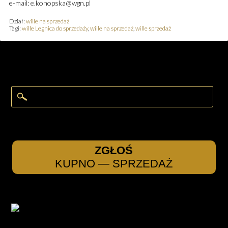
e-mail: e.konopska@wgn.pl
Dział:
wille na sprzedaż
Tagi:
wille Legnica do sprzedaży
,
wille na sprzedaż
,
wille sprzedaż
ZGŁOŚ
KUPNO — SPRZEDAŻ