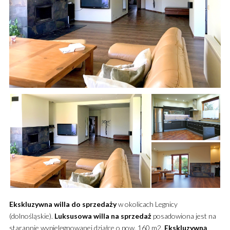
Ekskluzywna
willa
do sprzedaży
w okolicach Legnicy
(dolnośląskie).
Luksusowa
willa
na sprzedaż
posadowiona jest na
starannie wypielęgnowanej działce o pow. 160 m2.
Ekskluzywną