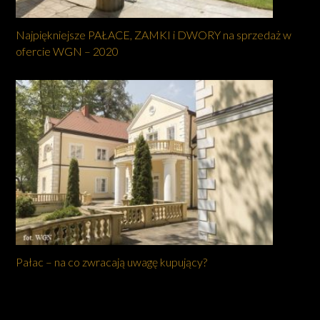
Najpiękniejsze PAŁACE, ZAMKI i DWORY na sprzedaż w
ofercie WGN – 2020
Pałac – na co zwracają uwagę kupujący?