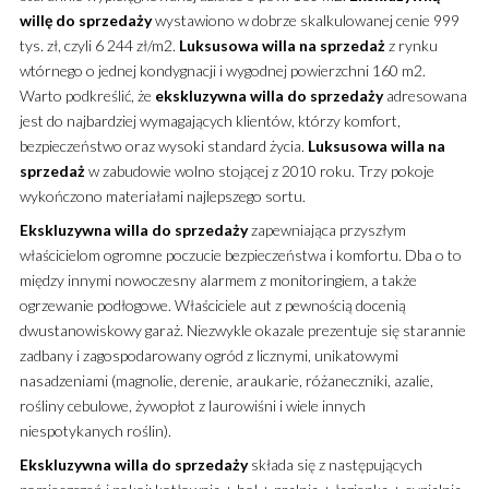
willę
do sprzedaży
wystawiono w dobrze skalkulowanej cenie 999
tys. zł, czyli 6 244 zł/m2.
Luksusowa
willa
na sprzedaż
z rynku
wtórnego o jednej kondygnacji i wygodnej powierzchni 160 m2.
Warto podkreślić, że
ekskluzywna
willa
do sprzedaży
adresowana
jest do najbardziej wymagających klientów, którzy komfort,
bezpieczeństwo oraz wysoki standard życia.
Luksusowa
willa
na
sprzedaż
w zabudowie wolno stojącej z 2010 roku. Trzy pokoje
wykończono materiałami najlepszego sortu.
Ekskluzywna
willa
do sprzedaży
zapewniająca przyszłym
właścicielom ogromne poczucie bezpieczeństwa i komfortu. Dba o to
między innymi nowoczesny alarmem z monitoringiem, a także
ogrzewanie podłogowe. Właściciele aut z pewnością docenią
dwustanowiskowy garaż. Niezwykle okazale prezentuje się starannie
zadbany i zagospodarowany ogród z licznymi, unikatowymi
nasadzeniami (magnolie, derenie, araukarie, różaneczniki, azalie,
rośliny cebulowe, żywopłot z laurowiśni i wiele innych
niespotykanych roślin).
Ekskluzywna
willa
do sprzedaży
składa się z następujących