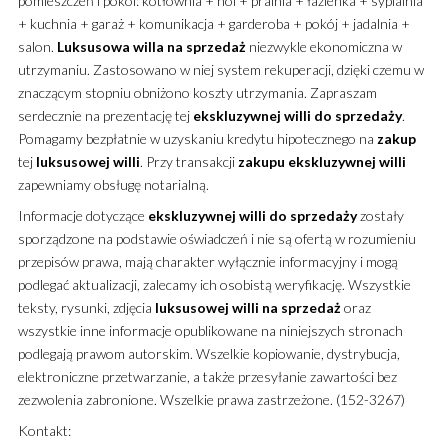
pomieszczeń i pokoi: kotłownia + hol + pralnia + łazienka + sypialnia
+ kuchnia + garaż + komunikacja + garderoba + pokój + jadalnia +
salon.
Luksusowa
willa
na sprzedaż
niezwykle ekonomiczna w
utrzymaniu. Zastosowano w niej system rekuperacji, dzięki czemu w
znaczącym stopniu obniżono koszty utrzymania. Zapraszam
serdecznie na prezentację tej
ekskluzywnej
willi
do sprzedaży
.
Pomagamy bezpłatnie w uzyskaniu kredytu hipotecznego na
zakup
tej
luksusowej
willi
. Przy transakcji
zakupu
ekskluzywnej
willi
zapewniamy obsługę notarialną.
Informacje dotyczące
ekskluzywnej
willi
do sprzedaży
zostały
sporządzone na podstawie oświadczeń i nie są ofertą w rozumieniu
przepisów prawa, mają charakter wyłącznie informacyjny i mogą
podlegać aktualizacji, zalecamy ich osobistą weryfikację. Wszystkie
teksty, rysunki, zdjęcia
luksusowej
willi
na sprzedaż
oraz
wszystkie inne informacje opublikowane na niniejszych stronach
podlegają prawom autorskim. Wszelkie kopiowanie, dystrybucja,
elektroniczne przetwarzanie, a także przesyłanie zawartości bez
zezwolenia zabronione. Wszelkie prawa zastrzeżone. (152-3267)
Kontakt: