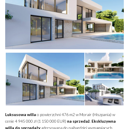
Luksusowa
willa
o powierzchni 476 m2 w Morair (Hiszpania) w
cenie 4 945 000 zł (1 150 000 EUR)
na sprzedaż
.
Ekskluzywna
willa
do sprzedaży
adresowana do najbardziej wymagających