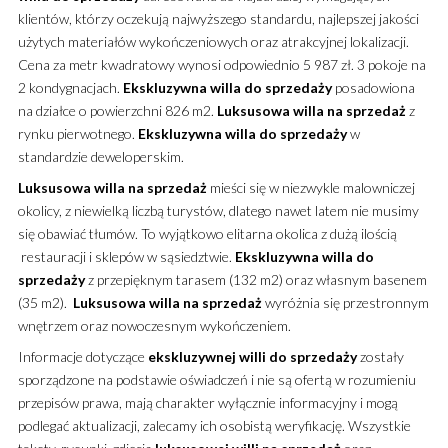
klientów, którzy oczekują najwyższego standardu, najlepszej jakości
użytych materiałów wykończeniowych oraz atrakcyjnej lokalizacji.
Cena za metr kwadratowy wynosi odpowiednio 5 987 zł. 3 pokoje na
2 kondygnacjach.
Ekskluzywna
willa
do sprzedaży
posadowiona
na działce o powierzchni 826 m2.
Luksusowa
willa
na sprzedaż
z
rynku pierwotnego.
Ekskluzywna
willa
do sprzedaży
w
standardzie deweloperskim.
Luksusowa
willa
na sprzedaż
mieści się w niezwykle malowniczej
okolicy, z niewielką liczbą turystów, dlatego nawet latem nie musimy
się obawiać tłumów. To wyjątkowo elitarna okolica z dużą ilością
restauracji i sklepów w sąsiedztwie.
Ekskluzywna
willa
do
sprzedaży
z przepięknym tarasem (132 m2) oraz własnym basenem
(35 m2).
Luksusowa
willa
na sprzedaż
wyróżnia się przestronnym
wnętrzem oraz nowoczesnym wykończeniem.
Informacje dotyczące
ekskluzywnej
willi
do sprzedaży
zostały
sporządzone na podstawie oświadczeń i nie są ofertą w rozumieniu
przepisów prawa, mają charakter wyłącznie informacyjny i mogą
podlegać aktualizacji, zalecamy ich osobistą weryfikację. Wszystkie