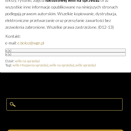
teksty, rysunki, zdjęcia
luksusowej
willi
na sprzedaż
oraz
wszystkie inne informacje opublikowane na niniejszych stronach
podlegają prawom autorskim. Wszelkie kopiowanie, dystrybucja,
elektroniczne przetwarzanie oraz przesyłanie zawartości bez
zezwolenia zabronione. Wszelkie prawa zastrzeżone. (012-13)
Kontakt:
e-mail:
e.boloz@wgn.pl
x
(x)
x
(x)
Dział:
wille na sprzedaż
Tagi:
wille Hiszpania sprzedaż
,
wille na sprzedaż
,
wille sprzedaż