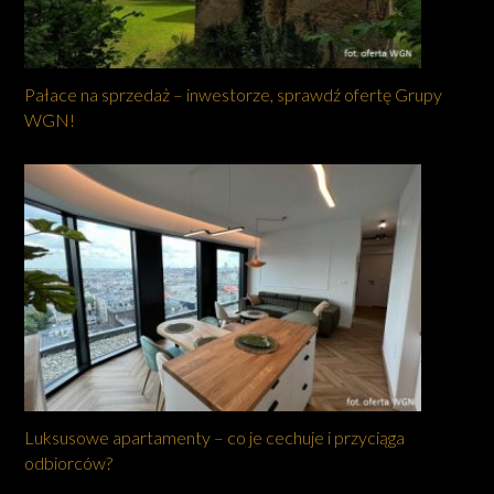
Pałace na sprzedaż – inwestorze, sprawdź ofertę Grupy
WGN!
Luksusowe apartamenty – co je cechuje i przyciąga
odbiorców?