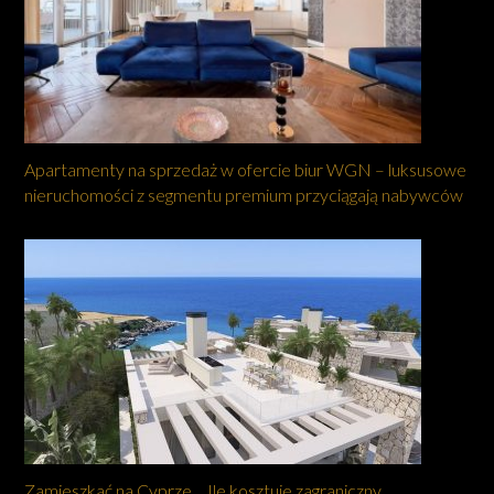
Apartamenty na sprzedaż w ofercie biur WGN – luksusowe
nieruchomości z segmentu premium przyciągają nabywców
Zamieszkać na Cyprze… Ile kosztuje zagraniczny