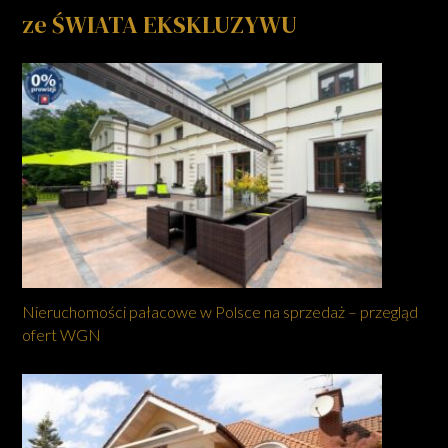
ze ŚWIATA EKSKLUZYWU
Nieruchomości pałacowe w Polsce na sprzedaż – przegląd
ofert WGN