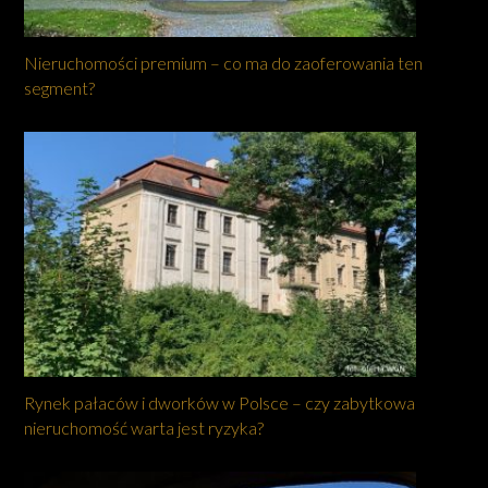
Nieruchomości premium – co ma do zaoferowania ten
segment?
Rynek pałaców i dworków w Polsce – czy zabytkowa
nieruchomość warta jest ryzyka?