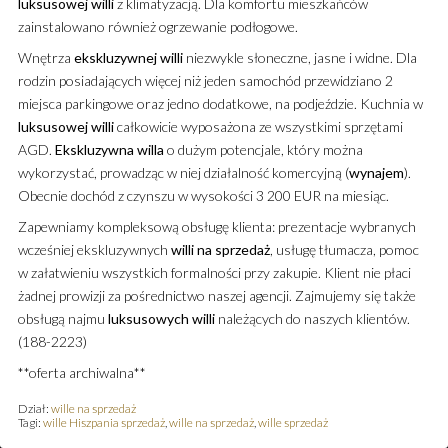
luksusowej
willi
z klimatyzacją. Dla komfortu mieszkańców
zainstalowano również ogrzewanie podłogowe.
Wnętrza
ekskluzywnej
willi
niezwykle słoneczne, jasne i widne. Dla
rodzin posiadających więcej niż jeden samochód przewidziano 2
miejsca parkingowe oraz jedno dodatkowe, na podjeździe. Kuchnia w
luksusowej
willi
całkowicie wyposażona ze wszystkimi sprzętami
AGD.
Ekskluzywna
willa
o dużym potencjale, który można
wykorzystać, prowadząc w niej działalność komercyjną (
wynajem
).
Obecnie dochód z czynszu w wysokości 3 200 EUR na miesiąc.
Zapewniamy kompleksową obsługę klienta: prezentacje wybranych
wcześniej ekskluzywnych
willi
na sprzedaż
, usługę tłumacza, pomoc
w załatwieniu wszystkich formalności przy zakupie. Klient nie płaci
żadnej prowizji za pośrednictwo naszej agencji. Zajmujemy się także
obsługą najmu
luksusowych
willi
należących do naszych klientów.
(188-2223)
**oferta archiwalna**
Dział:
wille na sprzedaż
Tagi:
wille Hiszpania sprzedaż
,
wille na sprzedaż
,
wille sprzedaż