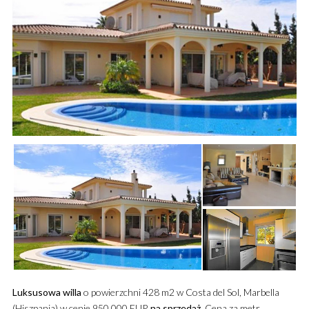
Luksusowa
willa
o powierzchni 428 m2 w Costa del Sol, Marbella
(Hiszpania) w cenie 950 000 EUR
na sprzedaż
. Cena za metr