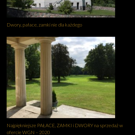
Dwory, pałace, zamki nie dla każdego
Najpiękniejsze PAŁACE, ZAMKI i DWORY na sprzedaż w
ofercie WGN – 2020