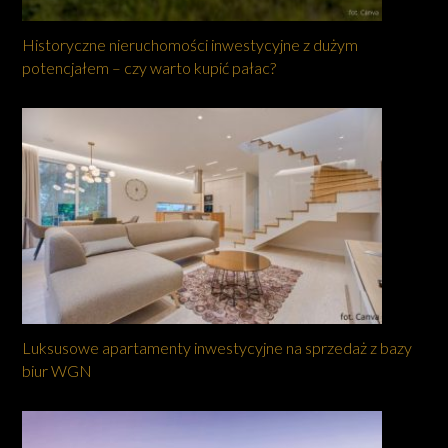
Historyczne nieruchomości inwestycyjne z dużym
potencjałem – czy warto kupić pałac?
Luksusowe apartamenty inwestycyjne na sprzedaż z bazy
biur WGN