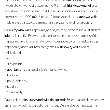
kwadratowy wynosi odpowiednio 9 544 zł.
Ekskluzywna
willa
w
zabudowie rezydencjalnej z 2006 roku posadowiona na działce o
powierzchni 1 000 m2. 6 pokoi. 2 kondygnacje.
Luksusowa
willa
nadaje się od razu do zamieszkania przez nowych właścicieli.
Ekskluzywna
willa
zapewniająca najwyższy poziom życia, standard,
luksus
i prestiż. Prywatny basen, przepięknie utrzymany ogród,
najlepszej jakości materiały wykończeniowe to tylko niektóre z jej
najmocniejszych atutów. Wnętrze
luksusowej
willi
tworzą:
– 4 łazienki
– wc
– 4 sypialnie
–
apartament
dla gości z łazienką w piwnicy
– kuchnia
– pokój dzienny
– jadalnia
– 2 werandy
Dużą zaletą
ekskluzywnej
willi
do sprzedaży
jest zapierający dech w
piersiach widok na ogród oraz morze. Wszystkie pomieszczenia