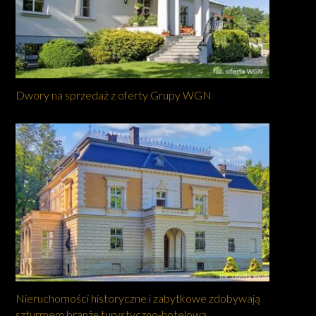
Dwory na sprzedaż z oferty Grupy WGN
Nieruchomości historyczne i zabytkowe zdobywają
szturmem branżę turystyczno-hotelową