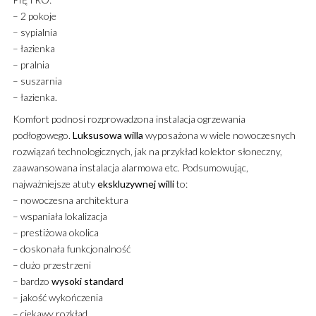
– 2 pokoje
– sypialnia
– łazienka
– pralnia
– suszarnia
– łazienka.
Komfort podnosi rozprowadzona instalacja ogrzewania
podłogowego.
Luksusowa
willa
wyposażona w wiele nowoczesnych
rozwiązań technologicznych, jak na przykład kolektor słoneczny,
zaawansowana instalacja alarmowa etc. Podsumowując,
najważniejsze atuty
ekskluzywnej
willi
to:
– nowoczesna architektura
– wspaniała lokalizacja
– prestiżowa okolica
– doskonała funkcjonalność
– dużo przestrzeni
– bardzo
wysoki standard
– jakość wykończenia
– ciekawy rozkład