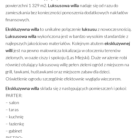
powierzchni 1 329 m2.
Luksusowa
willa
nadaje się od razu do
zamieszkania bez konieczności ponoszenia dodatkowych nakładów
finansowych.
Ekskluzywna
willa
to unikalne połączenie
luksusu
z nowoczesnością.
Luksusowa
willa
wykończona jest w bardzo wysokim standardzie z
najlepszych jakościowo materiałów. Kolejnym atutem
ekskluzywnej
willi
jest na pewno malownicza lokalizacja w otoczeniu terenów
zielonych, w oazie ciszy i spokoju (Las Miejski). Duże wrażenie robi
również otulający luksusową willę pełen zieleni ogród z miejscem na
grill, ławkami, huśtawkami oraz miejscem zabaw dla dzieci.
Oświetlenie ogrodu szczególnie efektownie wygląda wieczorem.
Ekskluzywna
willa
składa się z następujących pomieszczeń i pokoi:
PARTER:
– salon
– taras
– kuchnię
– łazienkę
– gabinet
PIĘTRO: