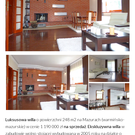
Luksusowa
willa
o powierzchni 248 m2 na Mazurach (warmińsko-
mazurskie) w cenie 1 190 000 zł
na sprzedaż
.
Ekskluzywna
willa
w
zabudowie wolno stojącej wybudowana w 2005 roku na działce o