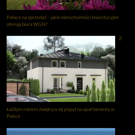
Pałace na sprzedaż – jakie nieruchomości inwestycyjne
oferują biura WGN?
Z
każdym rokiem zwiększa się popyt na apartamenty w
Polsce