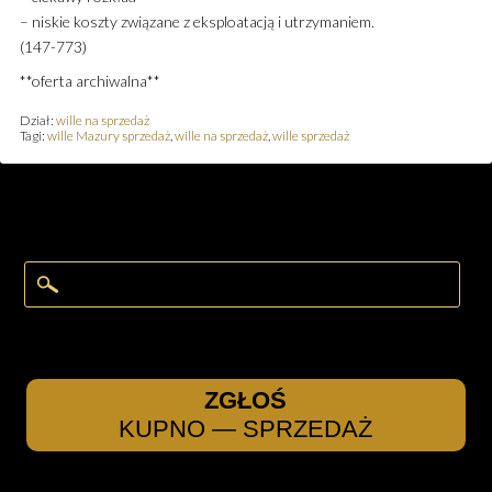
– niskie koszty związane z eksploatacją i utrzymaniem.
(147-773)
**oferta archiwalna**
Dział:
wille na sprzedaż
Tagi:
wille Mazury sprzedaż
,
wille na sprzedaż
,
wille sprzedaż
ZGŁOŚ
KUPNO — SPRZEDAŻ