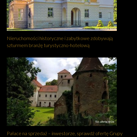
Nieruchomości historyczne i zabytkowe zdobywają
szturmem branżę turystyczno-hotelową
Pałace na sprzedaż – inwestorze, sprawdź ofertę Grupy