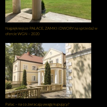
Najpiękniejsze PAŁACE, ZAMKI i DWORY na sprzedaż w
ofercie WGN – 2020
Pałac – na co zwracają uwagę kupujący?