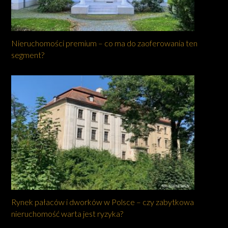
Nieruchomości premium – co ma do zaoferowania ten
segment?
Rynek pałaców i dworków w Polsce – czy zabytkowa
nieruchomość warta jest ryzyka?