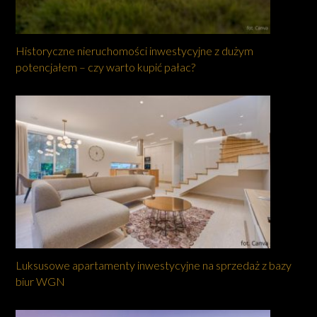
Historyczne nieruchomości inwestycyjne z dużym
potencjałem – czy warto kupić pałac?
Luksusowe apartamenty inwestycyjne na sprzedaż z bazy
biur WGN