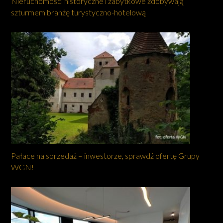
Nieruchomości historyczne i zabytkowe zdobywają
szturmem branżę turystyczno-hotelową
Pałace na sprzedaż – inwestorze, sprawdź ofertę Grupy
WGN!