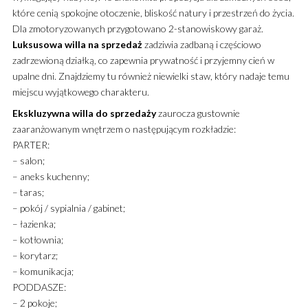
które cenią spokojne otoczenie, bliskość natury i przestrzeń do życia.
Dla zmotoryzowanych przygotowano 2-stanowiskowy garaż.
Luksusowa
willa
na sprzedaż
zadziwia zadbaną i częściowo
zadrzewioną działką, co zapewnia prywatność i przyjemny cień w
upalne dni. Znajdziemy tu również niewielki staw, który nadaje temu
miejscu wyjątkowego charakteru.
Ekskluzywna
willa
do sprzedaży
zaurocza gustownie
zaaranżowanym wnętrzem o następującym rozkładzie:
PARTER:
– salon;
– aneks kuchenny;
– taras;
– pokój / sypialnia / gabinet;
– łazienka;
– kotłownia;
– korytarz;
– komunikacja;
PODDASZE:
– 2 pokoje;