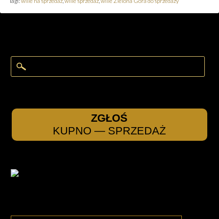
Tagi:
wille na sprzedaż
,
wille sprzedaż
,
wille Zielona Góra do sprzedaży
ZGŁOŚ
KUPNO — SPRZEDAŻ