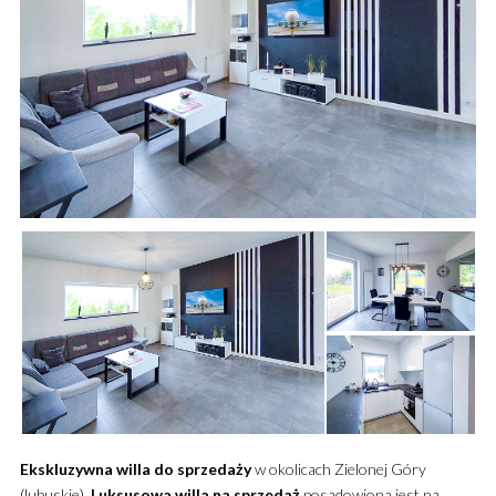
Ekskluzywna
willa
do sprzedaży
w okolicach Zielonej Góry
(lubuskie).
Luksusowa
willa
na sprzedaż
posadowiona jest na