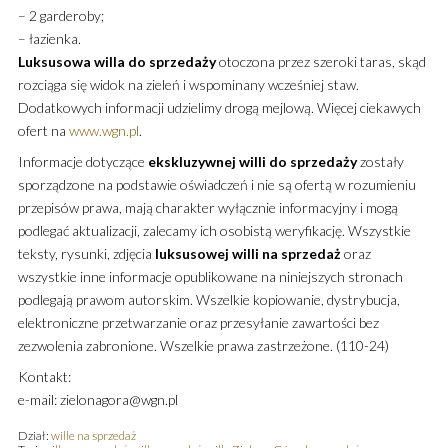
– 2 garderoby;
– łazienka.
Luksusowa
willa
do sprzedaży
otoczona przez szeroki taras, skąd
rozciąga się widok na zieleń i wspominany wcześniej staw.
Dodatkowych informacji udzielimy drogą mejlową. Więcej ciekawych
ofert na
www.wgn.pl
.
Informacje dotyczące
ekskluzywnej
willi
do sprzedaży
zostały
sporządzone na podstawie oświadczeń i nie są ofertą w rozumieniu
przepisów prawa, mają charakter wyłącznie informacyjny i mogą
podlegać aktualizacji, zalecamy ich osobistą weryfikację. Wszystkie
teksty, rysunki, zdjęcia
luksusowej
willi
na sprzedaż
oraz
wszystkie inne informacje opublikowane na niniejszych stronach
podlegają prawom autorskim. Wszelkie kopiowanie, dystrybucja,
elektroniczne przetwarzanie oraz przesyłanie zawartości bez
zezwolenia zabronione. Wszelkie prawa zastrzeżone. (110-24)
Kontakt:
e-mail: zielonagora@wgn.pl
Dział:
wille na sprzedaż