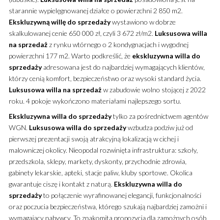
starannie wypielęgnowanej działce o powierzchni 2 850 m2.
Ekskluzywną
willę
do sprzedaży
wystawiono w dobrze
skalkulowanej cenie 650 000 zł, czyli 3 672 zł/m2.
Luksusowa
willa
na sprzedaż
z rynku wtórnego o 2 kondygnacjach i wygodnej
powierzchni 177 m2. Warto podkreślić, że
ekskluzywna
willa
do
sprzedaży
adresowana jest do najbardziej wymagających klientów,
którzy cenią komfort, bezpieczeństwo oraz wysoki standard życia.
Luksusowa
willa
na sprzedaż
w zabudowie wolno stojącej z 2022
roku. 4 pokoje wykończono materiałami najlepszego sortu.
Ekskluzywna
willa
do sprzedaży
tylko za pośrednictwem agentów
WGN.
Luksusowa
willa
do sprzedaży
wzbudza podziw już od
pierwszej prezentacji swoją atrakcyjną lokalizacją w cichej i
malowniczej okolicy. Nieopodal rozwinięta infrastruktura: szkoły,
przedszkola, sklepy, markety, dyskonty, przychodnie zdrowia,
gabinety lekarskie, apteki, stacje paliw, kluby sportowe. Okolica
gwarantuje ciszę i kontakt z naturą.
Ekskluzywna
willa
do
sprzedaży
to połączenie wyrafinowanej elegancji, funkcjonalności
oraz poczucia bezpieczeństwa, którego szukają najbardziej zamożni i
wymagający nabywcy. To znakomita propozycja dla zamożnych osób,