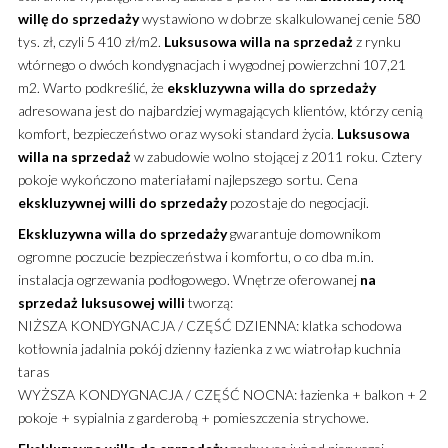
willę
do sprzedaży
wystawiono w dobrze skalkulowanej cenie 580
tys. zł, czyli 5 410 zł/m2.
Luksusowa
willa
na sprzedaż
z rynku
wtórnego o dwóch kondygnacjach i wygodnej powierzchni 107,21
m2. Warto podkreślić, że
ekskluzywna
willa
do sprzedaży
adresowana jest do najbardziej wymagających klientów, którzy cenią
komfort, bezpieczeństwo oraz wysoki standard życia.
Luksusowa
willa
na sprzedaż
w zabudowie wolno stojącej z 2011 roku. Cztery
pokoje wykończono materiałami najlepszego sortu. Cena
ekskluzywnej
willi
do sprzedaży
pozostaje do negocjacji.
Ekskluzywna
willa
do sprzedaży
gwarantuje domownikom
ogromne poczucie bezpieczeństwa i komfortu, o co dba m.in.
instalacja ogrzewania podłogowego. Wnętrze oferowanej
na
sprzedaż
luksusowej
willi
tworzą:
NIŻSZA KONDYGNACJA / CZĘŚĆ DZIENNA: klatka schodowa
kotłownia jadalnia pokój dzienny łazienka z wc wiatrołap kuchnia
taras
WYŻSZA KONDYGNACJA / CZĘŚĆ NOCNA: łazienka + balkon + 2
pokoje + sypialnia z garderobą + pomieszczenia strychowe.