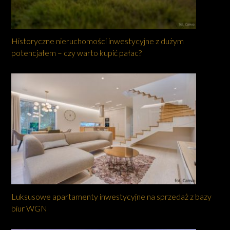
Historyczne nieruchomości inwestycyjne z dużym
potencjałem – czy warto kupić pałac?
Luksusowe apartamenty inwestycyjne na sprzedaż z bazy
biur WGN