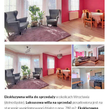
Ekskluzywna
willa
do sprzedaży
w okolicach Wrocławia
(dolnośląskie).
Luksusowa
willa
na sprzedaż
posadowiona jest na
starannie wypielęgnowanej działce o pow. 780 m2.
Ekskluzywną