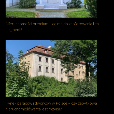
Nieruchomości premium – co ma do zaoferowania ten
segment?
Rynek pałaców i dworków w Polsce – czy zabytkowa
nieruchomość warta jest ryzyka?