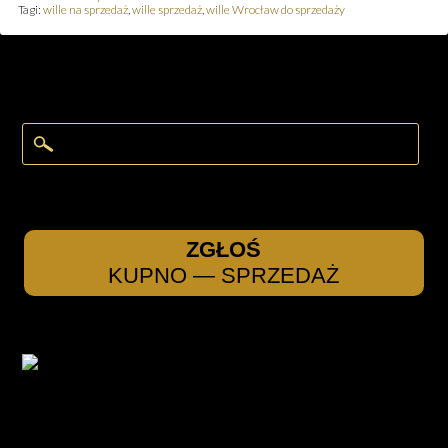
Tagi:
wille na sprzedaż
,
wille sprzedaż
,
wille Wrocław do sprzedaży
ZGŁOŚ
KUPNO — SPRZEDAŻ