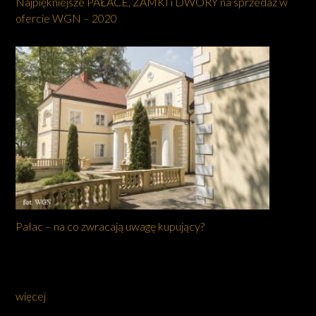
Najpiękniejsze PAŁACE, ZAMKI i DWORY na sprzedaż w
ofercie WGN – 2020
Pałac – na co zwracają uwagę kupujący?
więcej