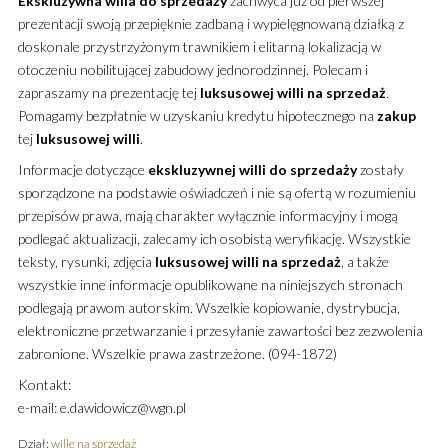
Ekskluzywna
willa
do sprzedaży
zachwyca już od pierwszej
prezentacji swoją przepięknie zadbaną i wypielęgnowaną działką z
doskonale przystrzyżonym trawnikiem i elitarną lokalizacją w
otoczeniu nobilitującej zabudowy jednorodzinnej. Polecam i
zapraszamy na prezentację tej
luksusowej
willi
na sprzedaż
.
Pomagamy bezpłatnie w uzyskaniu kredytu hipotecznego na
zakup
tej
luksusowej
willi
.
Informacje dotyczące
ekskluzywnej
willi
do sprzedaży
zostały
sporządzone na podstawie oświadczeń i nie są ofertą w rozumieniu
przepisów prawa, mają charakter wyłącznie informacyjny i mogą
podlegać aktualizacji, zalecamy ich osobistą weryfikację. Wszystkie
teksty, rysunki, zdjęcia
luksusowej
willi
na sprzedaż
, a także
wszystkie inne informacje opublikowane na niniejszych stronach
podlegają prawom autorskim. Wszelkie kopiowanie, dystrybucja,
elektroniczne przetwarzanie i przesyłanie zawartości bez zezwolenia
zabronione. Wszelkie prawa zastrzeżone. (094-1872)
Kontakt:
e-mail: e.dawidowicz@wgn.pl
Dział:
wille na sprzedaż