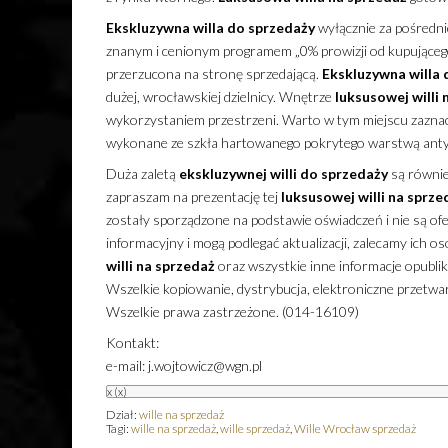
Ekskluzywna
willa
do sprzedaży
wyłącznie za pośred
znanym i cenionym programem „0% prowizji od kupującego”
przerzucona na stronę sprzedającą.
Ekskluzywna
willa
dużej, wrocławskiej dzielnicy. Wnętrze
luksusowej
willi
wykorzystaniem przestrzeni. Warto w tym miejscu zaznac
wykonane ze szkła hartowanego pokrytego warstwą anty
Duża zaletą
ekskluzywnej
willi
do sprzedaży
są równie
zapraszam na prezentację tej
luksusowej
willi
na sprze
zostały sporządzone na podstawie oświadczeń i nie są of
informacyjny i mogą podlegać aktualizacji, zalecamy ich os
willi
na sprzedaż
oraz wszystkie inne informacje opubli
Wszelkie kopiowanie, dystrybucja, elektroniczne przetwa
Wszelkie prawa zastrzeżone. (014-16109)
Kontakt:
e-mail: j.wojtowicz@wgn.pl
x
(x)
Dział:
wille na sprzedaż
Tagi:
wille na sprzedaż
,
wille sprzedaż
,
Wille Wrocław sprzedaż