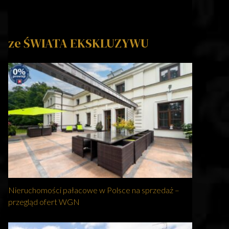
ze ŚWIATA EKSKLUZYWU
Nieruchomości pałacowe w Polsce na sprzedaż –
przegląd ofert WGN