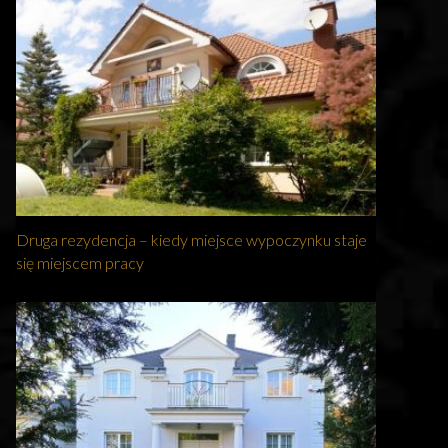
Druga rezydencja – kiedy miejsce wypoczynku staje
się miejscem pracy