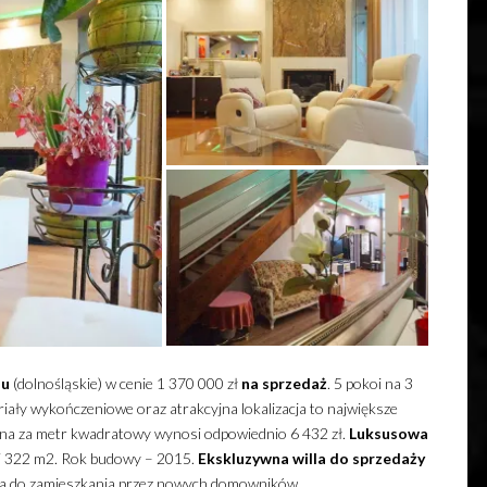
iu
(dolnośląskie) w cenie 1 370 000 zł
na sprzedaż
. 5 pokoi na 3
eriały wykończeniowe oraz atrakcyjna lokalizacja to największe
ena za metr kwadratowy wynosi odpowiednio 6 432 zł.
Luksusowa
i 322 m2. Rok budowy – 2015.
Ekskluzywna
willa
do sprzedaży
 do zamieszkania przez nowych domowników.