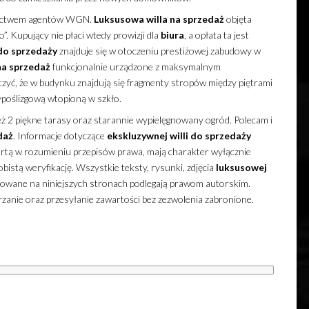
nictwem agentów WGN.
Luksusowa
willa
na sprzedaż
objęta
. Kupujący nie płaci wtedy prowizji dla
biura
, a opłata ta jest
do sprzedaży
znajduje się w otoczeniu prestiżowej zabudowy w
na sprzedaż
funkcjonalnie urządzone z maksymalnym
zyć, że w budynku znajdują się fragmenty stropów między piętrami
poślizgową wtopioną w szkło.
ż 2 piękne tarasy oraz starannie wypielęgnowany ogród. Polecam i
daż
. Informacje dotyczące
ekskluzywnej
willi
do sprzedaży
ertą w rozumieniu przepisów prawa, mają charakter wyłącznie
obistą weryfikację. Wszystkie teksty, rysunki, zdjęcia
luksusowej
kowane na niniejszych stronach podlegają prawom autorskim.
rzanie oraz przesyłanie zawartości bez zezwolenia zabronione.