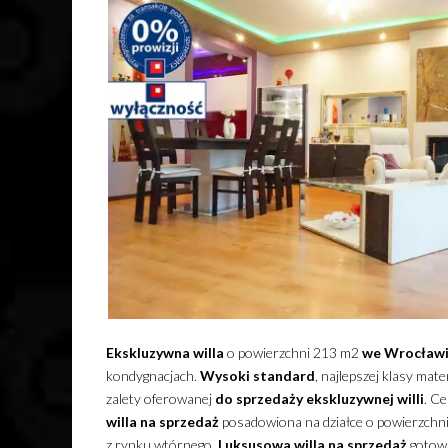
Ekskluzywna
willa
o powierzchni 213 m2
we Wrocław
kondygnacjach.
Wysoki standard
, najlepszej klasy mat
zalety oferowanej
do sprzedaży
ekskluzywnej
willi
. C
willa
na sprzedaż
posadowiona na działce o powierzchn
z rynku wtórnego.
Luksusowa
willa
na sprzedaż
gotowa