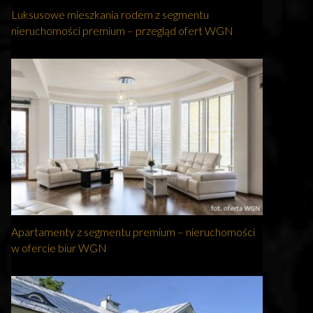
Luksusowe mieszkania rodem z segmentu
nieruchomości premium – przegląd ofert WGN
Apartamenty z segmentu premium – nieruchomości
w ofercie biur WGN