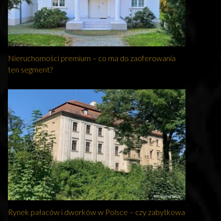
Nieruchomości premium – co ma do zaoferowania
ten segment?
Rynek pałaców i dworków w Polsce – czy zabytkowa