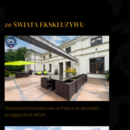
ze ŚWIATA EKSKLUZYWU
Nieruchomości pałacowe w Polsce na sprzedaż –
przegląd ofert WGN