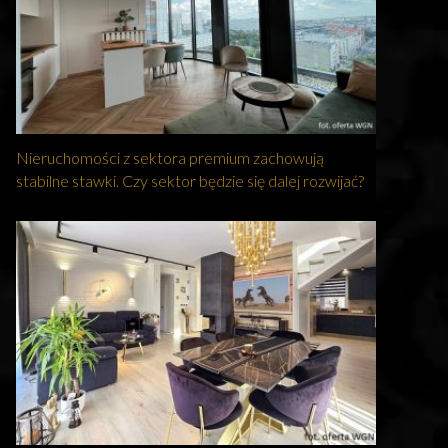
Nieruchomości z sektora premium zachowują
stabilne stawki. Czy sektor będzie się dalej rozwijać?