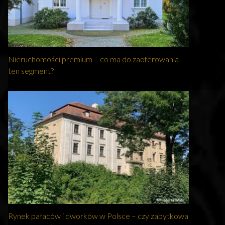
Nieruchomości premium – co ma do zaoferowania
ten segment?
Rynek pałaców i dworków w Polsce – czy zabytkowa