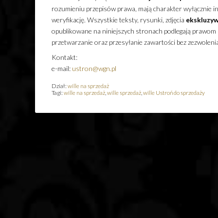
rozumieniu przepisów prawa, mają charakter wyłącznie inf
weryfikację. Wszystkie teksty, rysunki, zdjęcia
ekskluzyw
opublikowane na niniejszych stronach podlegają prawom a
przetwarzanie oraz przesyłanie zawartości bez zezwolen
Kontakt:
e-mail:
ustron@wgn.pl
Dział:
wille na sprzedaż
Tagi:
wille na sprzedaż
,
wille sprzedaż
,
wille Ustroń do sprzedaży