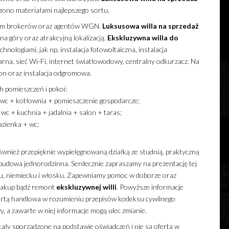
zono materiałami najlepszego sortu.
wem brokerów oraz agentów WGN.
Luksusowa
willa
na sprzedaż
a góry oraz atrakcyjną lokalizacją.
Ekskluzywna
willa
do
ologiami, jak np. instalacja fotowoltaiczna, instalacja
tarna, sieć Wi-Fi, internet światłowodowy, centralny odkurzacz. Na
on oraz instalacja odgromowa.
h pomieszczeń i pokoi:
 wc + kotłownia + pomieszczenie gospodarcze;
 + kuchnia + jadalnia + salon + taras;
zienka + wc;
ównież przepięknie wypielęgnowaną działką ze studnią, praktyczną
budowa jednorodzinna. Serdecznie zapraszamy na prezentację tej
u, niemiecku i włosku. Zapewniamy pomoc w doborze oraz
 zakup bądź remont
ekskluzywnej
willi
. Powyższe informacje
fertą handlowa w rozumieniu przepisów kodeksu cywilnego
 a zawarte w niej informacje mogą ulec zmianie.
ały sporządzone na podstawie oświadczeń i nie są ofertą w