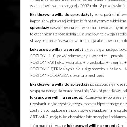
w zabudowie wolno stojącej z 2002 roku. 8 pokoi wykońc
Ekskluzywna
willa
do sprzedaży
tylko za pośrednict
imponuje w pierwszej kolejności fantastycznym widokiem n
sprzedaży
naszpikowana jest wieloma, nowoczesnymi techn
teletechniczna z rozdzielnią 10 numerów, telewizja sateli
straży bezpieczeństwa czuwa instalacja alarmowa, domof
Luksusowa
willa
na sprzedaż
składa się z następującyc
POZIOM -1 i 0: pokój rekreacyjny + warsztat + pralnia +
POZIOM PARTERU: wiatrołap + przedpokój + łazienka + wc
POZIOM PIĘTRA: 4 sypialnie + 4 garderoby + balkon + ła
POZIOM PODDASZA: otwarta przestrzeń.
Ekskluzywna
willa
do sprzedaży
poszczycić się może r
szopą na narzędzia oraz drewutnią. Wokół prestiżowa za
luksusowej
willi
na sprzedaż
. Rozmawiamy po angielsk
uzyskaniu najkorzystniejszego kredytu hipotecznego na
zostały sporządzone na podstawie oświadczeń i nie są o
ART.66KC, mają tylko charakter informacyjny i reklamowy,
Informacje dotyczące
luksusowej
willi
na sprzedaż
zost