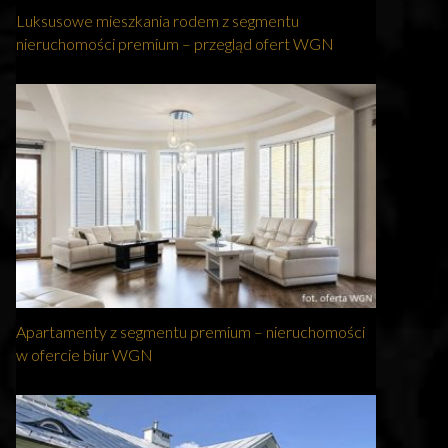
Luksusowe mieszkania rodem z segmentu
nieruchomości premium – przegląd ofert WGN
Apartamenty z segmentu premium – nieruchomości
w ofercie biur WGN