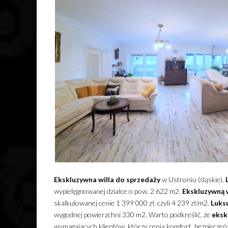
Ekskluzywna
willa
do sprzedaży
w Ustroniu (śląskie).
wypielęgnowanej działce o pow. 2 622 m2.
Ekskluzywną
skalkulowanej cenie 1 399 000 zł, czyli 4 239 zł/m2.
Luks
wygodnej powierzchni 330 m2. Warto podkreślić, że
eksk
wymagających klientów, którzy cenią komfort, bezpieczeń