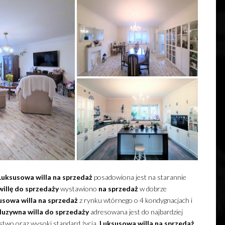
Luksusowa
willa
na sprzedaż
posadowiona jest na starannie
willę
do sprzedaży
wystawiono
na sprzedaż
w dobrze
usowa
willa
na sprzedaż
z rynku wtórnego o 4 kondygnacjach i
luzywna
willa
do sprzedaży
adresowana jest do najbardziej
stwo oraz wysoki standard życia.
Luksusowa
willa
na sprzedaż