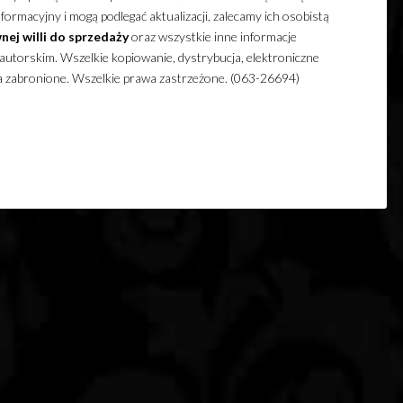
ormacyjny i mogą podlegać aktualizacji, zalecamy ich osobistą
nej
willi
do sprzedaży
oraz wszystkie inne informacje
utorskim. Wszelkie kopiowanie, dystrybucja, elektroniczne
ia zabronione. Wszelkie prawa zastrzeżone. (063-26694)