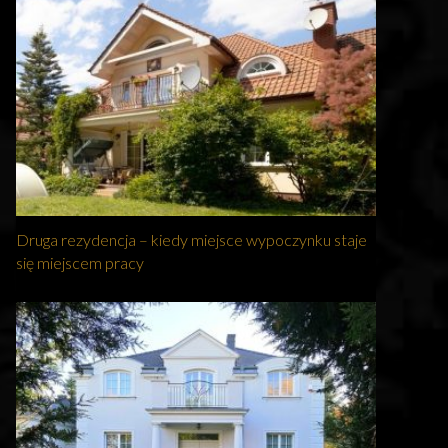
Druga rezydencja – kiedy miejsce wypoczynku staje
się miejscem pracy