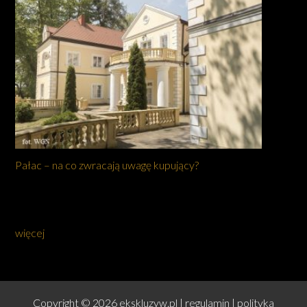
Pałac – na co zwracają uwagę kupujący?
więcej
Copyright © 2026 ekskluzyw.pl |
regulamin
|
polityka