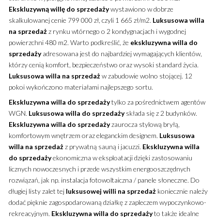
Ekskluzywną
willę
do sprzedaży
wystawiono w dobrze
skalkulowanej cenie 799 000 zł, czyli 1 665 zł/m2.
Luksusowa
willa
na sprzedaż
z rynku wtórnego o 2 kondygnacjach i wygodnej
powierzchni 480 m2. Warto podkreślić, że
ekskluzywna
willa
do
sprzedaży
adresowana jest do najbardziej wymagających klientów,
którzy cenią komfort, bezpieczeństwo oraz wysoki standard życia.
Luksusowa
willa
na sprzedaż
w zabudowie wolno stojącej. 12
pokoi wykończono materiałami najlepszego sortu.
Ekskluzywna
willa
do sprzedaży
tylko za pośrednictwem agentów
WGN.
Luksusowa
willa
do sprzedaży
składa się z 2 budynków.
Ekskluzywna
willa
do sprzedaży
zaurocza stylową bryłą,
komfortowym wnętrzem oraz eleganckim designem.
Luksusowa
willa
na sprzedaż
z prywatną sauną i jacuzzi.
Ekskluzywna willa
do sprzedaży
ekonomiczna w eksploatacji dzięki zastosowaniu
licznych nowoczesnych i przede wszystkim energooszczędnych
rozwiązań, jak np. instalacja fotowoltaiczna / panele słoneczne. Do
długiej listy zalet tej
luksusowej willi
na sprzedaż
koniecznie należy
dodać pięknie zagospodarowaną działkę z zapleczem wypoczynkowo-
rekreacyjnym.
Ekskluzywna
willa
do sprzedaży
to także idealne