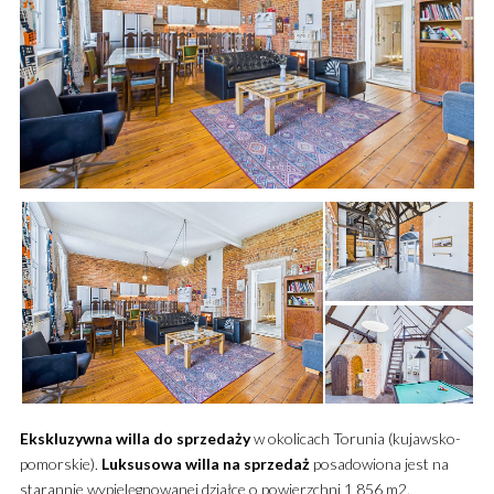
Ekskluzywna
willa
do sprzedaży
w okolicach Torunia (kujawsko-
pomorskie).
Luksusowa
willa
na sprzedaż
posadowiona jest na
starannie wypielęgnowanej działce o powierzchni
1 856 m2.