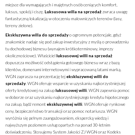
miejsce dla wymagających i majętnych osób ceniących komfort,
luksus, spokój i ciszę.
Luksusowa
willa
na sprzedaż
zwraca uwagę
fantastyczną lokalizacją w otoczeniu malowniczych terenów (lasy,
tereny zielone).
Ekskluzywna
willa
do sprzedaży
o ogromnym potencjale, gdyż
znakomicie nadaje się pod zakup inwestycyjny z myślą o prowadzeniu
tu dochodowej biznesu (wynajem krótkoterminowy, imprezy
okolicznościowe). Właściciel
luksusowej
willi
na sprzedaż
dopuszcza możliwość odstąpienia gotowego biznesu wraz z bazą
klientów, domenami internetowymi i wypracowaną latami marką.
WGN zaprasza na prezentację tej
ekskluzywnej
willi
do
sprzedaży
. WGN oferuje wsparcie w uzyskaniu najkorzystniejszej
oferty kredytowej na zakup
luksusowej
willi
. WGN zapewnia pomoc
w doborze oraz uzyskaniu najkorzystniejszego kredytu hipotecznego
na zakup, bądź remont
ekskluzywnej
willi
. WGN oferuje rynkowe
ceny, bezpieczeństwo transakcji oraz pomoc notariusza. WGN
wyróżnia się pełnym zaangażowaniem, ekspercką wiedzą i
najwyższym poziomem usług opartych na ponad 30-letnim
doświadczeniu. Stosujemy System Jakości ZJ WGN oraz Kodeks