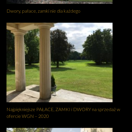
Dwory, pałace, zamki nie dla każdego
Najpiękniejsze PAŁACE, ZAMKI i DWORY na sprzedaż w
ofercie WGN – 2020