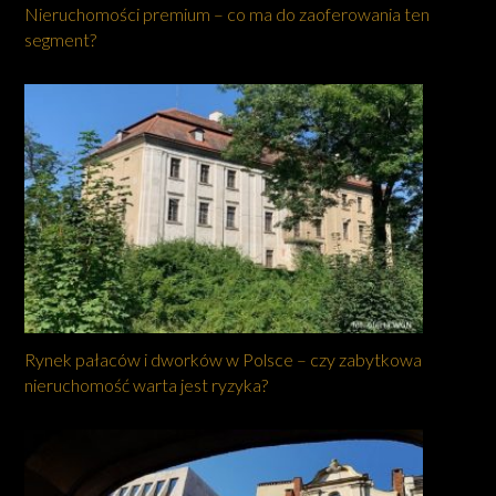
Nieruchomości premium – co ma do zaoferowania ten
segment?
Rynek pałaców i dworków w Polsce – czy zabytkowa
nieruchomość warta jest ryzyka?