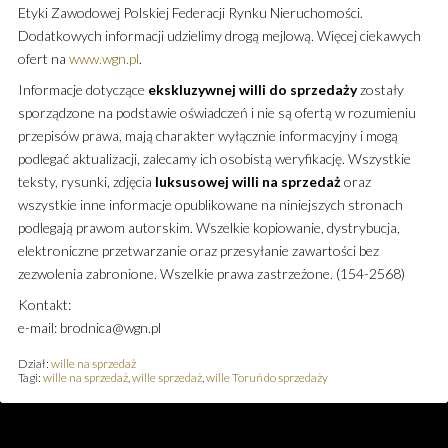
Etyki Zawodowej Polskiej Federacji Rynku Nieruchomości.
Dodatkowych informacji udzielimy drogą mejlową. Więcej ciekawych
ofert na
www.wgn.pl
.
Informacje dotyczące
ekskluzywnej
willi
do sprzedaży
zostały
sporządzone na podstawie oświadczeń i nie są ofertą w rozumieniu
przepisów prawa, mają charakter wyłącznie informacyjny i mogą
podlegać aktualizacji, zalecamy ich osobistą weryfikację. Wszystkie
teksty, rysunki, zdjęcia
luksusowej
willi
na sprzedaż
oraz
wszystkie inne informacje opublikowane na niniejszych stronach
podlegają prawom autorskim. Wszelkie kopiowanie, dystrybucja,
elektroniczne przetwarzanie oraz przesyłanie zawartości bez
zezwolenia zabronione. Wszelkie prawa zastrzeżone. (154-2568)
Kontakt:
e-mail: brodnica@wgn.pl
Dział:
wille na sprzedaż
Tagi:
wille na sprzedaż
,
wille sprzedaż
,
wille Toruń do sprzedaży