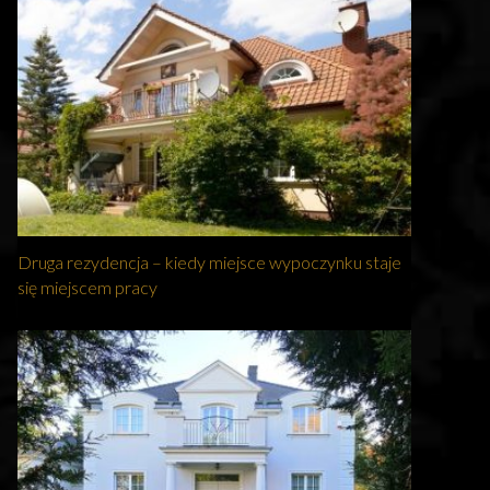
Druga rezydencja – kiedy miejsce wypoczynku staje
się miejscem pracy