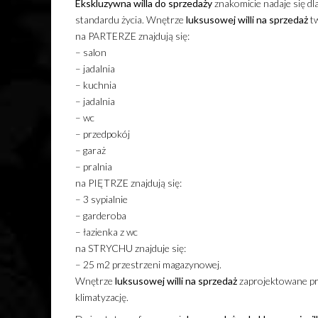
Ekskluzywna
willa
do sprzedaży
znakomicie nadaje się dl
standardu życia. Wnętrze
luksusowej
willi
na sprzedaż
tw
na PARTERZE znajdują się:
– salon
– jadalnia
– kuchnia
– jadalnia
– wc
– przedpokój
– garaż
– pralnia
na PIĘTRZE znajdują się:
– 3 sypialnie
– garderoba
– łazienka z wc
na STRYCHU znajduje się:
– 25 m2 przestrzeni magazynowej.
Wnętrze
luksusowej
willi
na sprzedaż
zaprojektowane pr
klimatyzację.