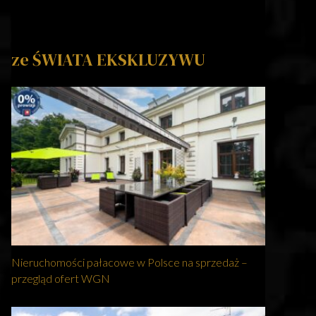
ze ŚWIATA EKSKLUZYWU
Nieruchomości pałacowe w Polsce na sprzedaż –
przegląd ofert WGN