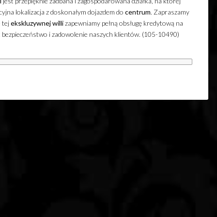
i
jest przepięknie zadbana i zagospodarowana działka, na której
kcyjna lokalizacja z doskonałym dojazdem do
centrum
. Zapraszamy
 tej
ekskluzywnej
willi
zapewniamy pełną obsługę kredytową na
 bezpieczeństwo i zadowolenie naszych klientów. (105-10490)