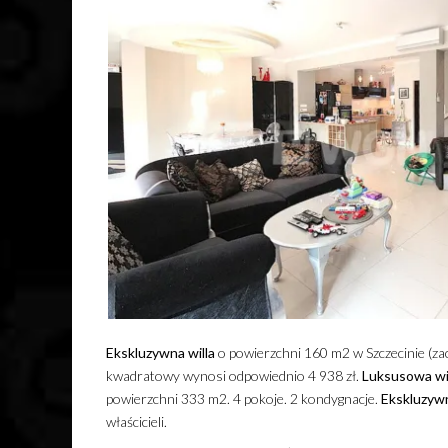
Ekskluzywna
willa
o powierzchni 160 m2 w Szczecinie (z
kwadratowy wynosi odpowiednio 4 938 zł.
Luksusowa
wi
powierzchni 333 m2. 4 pokoje. 2 kondygnacje.
Ekskluzyw
właścicieli.