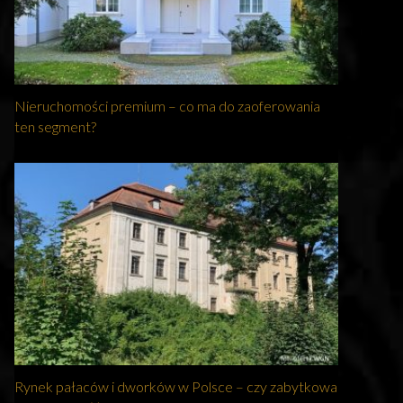
Nieruchomości premium – co ma do zaoferowania
ten segment?
Rynek pałaców i dworków w Polsce – czy zabytkowa