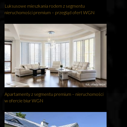
Luksusowe mieszkania rodem z segmentu
nieruchomości premium – przegląd ofert WGN
Apartamenty z segmentu premium – nieruchomości
w ofercie biur WGN