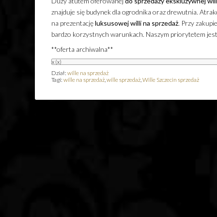
Duży atutem oferowanej
do sprzedaży
ekskluzywnej
will
znajduje się budynek dla ogrodnika oraz drewutnia. Atra
na prezentację
luksusowej
willi
na sprzedaż
. Przy zakupie
bardzo korzystnych warunkach. Naszym priorytetem jest
**oferta archiwalna**
x
(x)
Dział:
wille na sprzedaż
Tagi:
wille na sprzedaż
,
wille sprzedaż
,
Wille Szczecin sprzedaż