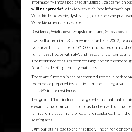
informacyjny i mogą podlegać aktualizacji, zalecamy ich os
willi
na sprzedaż
, a także wszystkie inne informacje op
Wszelkie kopiowanie, dystrybucja, elektroniczne przetwar
Wszelkie prawa zastrzeżone.
Residence, Wielichowo, Słupsk commune, Słupsk poviat, f
I will sell a luxurious 3-storey mansion from 2002, locate
Ustka) with a total area of ??400 sq m, located on a plot 
run a guest house with SPA and restaurant or agritourism
The residence consists of three large floors: basement, gr
floor is made of high-quality materials.
There are 6 rooms in the basement: 4 rooms, a bathroom w
room has a prepared installation for connecting a sauna an
mini SPA in the residence.
The ground floor includes: a large entrance hall, hall, eq
elegant living room and a spacious kitchen with dining ar
furniture included in the price of the residence. From the 
seating area.
Light oak stairs lead to the first floor. The third floor con