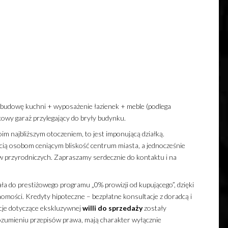
abudowę kuchni + wyposażenie łazienek + meble (podlega
kowy garaż przylegający do bryły budynku.
m najbliższym otoczeniem, to jest imponującą działką.
ią osobom ceniącym bliskość centrum miasta, a jednocześnie
w przyrodniczych. Zapraszamy serdecznie do kontaktu i na
ła do prestiżowego programu „0% prowizji od kupującego”, dzięki
omości. Kredyty hipoteczne – bezpłatne konsultacje z doradcą i
cje dotyczące ekskluzywnej
willi
do sprzedaży
zostały
ozumieniu przepisów prawa, mają charakter wyłącznie