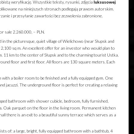
obistą weryfikację. Wszystkie teksty, rysunki, zdjęcia
luksusowej
ublikowane na niniejszych stronach podlegają prawom autorskim.
zanie i przesyłanie zawartości bez zezwolenia zabronione.
or sale 2.260.000, – PLN.
d in the picturesque, quiet village of Wielichowo (near Słupsk and
of 2,100 sq m. An excellent offer for an investor who would plan to
. 11 km to the center of Słupsk and to the charming tourist Ustka.
ound floor and first floor. All floors are 130 square meters. Each
ith a boiler room to be finished and a fully equipped gym. One
d jacuzzi. The underground floor is perfect for creating a relaxing
uipped bathroom with shower cubicle, bedroom, fully furnished,
ea. Oak parquet on the floor in the living room. Permanent kitchen
hall there is an exit to a beautiful sunny terrace which serves as a
sists of: a large, bright, fully equipped bathroom with a bathtub, 4