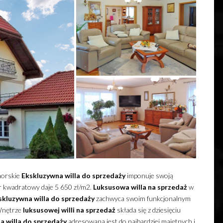
morskie
Ekskluzywna
willa
do sprzedaży
imponuje swoją
tr kwadratowy daje 5 650 zł/m2.
Luksusowa
willa
na sprzedaż
w
skluzywna
willa
do sprzedaży
zachwyca swoim funkcjonalnym
 Wnętrze
luksusowej
willi
na sprzedaż
składa się z dziesięciu
na
willa
do sprzedaży
adresowana jest do najbardziej majętnych i