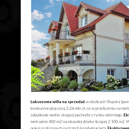
Luksusowa
willa
na sprzedaż
w okolicach Słupska (po
konkurencyjną ceną 2,26 mln zł, co w przeliczeniu na me
zabudowie wolno stojącej pochodzi z rynku wtórnego.
Ek
metrażem 400 m2 na okazałej działce liczącej 2 100 m2.
pokoi rozłożonych na trzech kondygnacjach.
Ekskluzyw