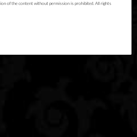
ion of the content without permission is prohibited. All rights