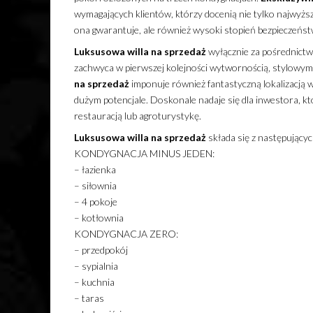
wymagających klientów, którzy docenią nie tylko najwyższ
ona gwarantuje, ale również wysoki stopień bezpieczeńst
Luksusowa
willa
na sprzedaż
wyłącznie za pośrednic
zachwyca w pierwszej kolejności wytwornością, stylowy
na sprzedaż
imponuje również fantastyczną lokalizacją w c
dużym potencjale. Doskonale nadaje się dla inwestora, kt
restauracją lub agroturystykę.
Luksusowa
willa
na sprzedaż
składa się z następującyc
KONDYGNACJA MINUS JEDEN:
– łazienka
– siłownia
– 4 pokoje
– kotłownia
KONDYGNACJA ZERO:
– przedpokój
– sypialnia
– kuchnia
– taras