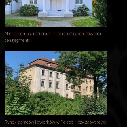
Nieruchomości premium – co ma do zaoferowania
ten segment?
Rynek pałaców i dworków w Polsce – czy zabytkowa