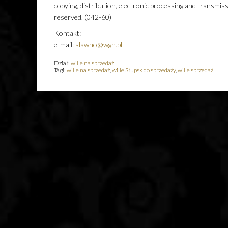
copying, distribution, electronic processing and transmiss
reserved. (042-60)
Kontakt:
e-mail:
slawno@wgn.pl
Dział:
wille na sprzedaż
Tagi:
wille na sprzedaż
,
wille Słupsk do sprzedaży
,
wille sprzedaż