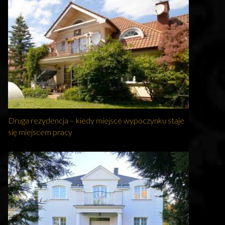
Druga rezydencja – kiedy miejsce wypoczynku staje
się miejscem pracy