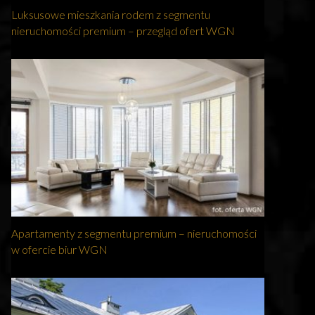
Luksusowe mieszkania rodem z segmentu
nieruchomości premium – przegląd ofert WGN
Apartamenty z segmentu premium – nieruchomości
w ofercie biur WGN