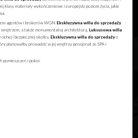
ej klasy materiały wykończeniowe i europejski poziom życia, jakie
wa.
twem agentów i brokerów WGN.
Ekskluzywna
willa
do sprzedaży
m wnętrzem, a także monumentalną architekturą.
Luksusowa
willa
ichej i bezpiecznej okolicy.
Ekskluzywna
willa
do sprzedaży
o
óry planowałby prowadzić w jej wnętrzu pensjonat ze SPA i
h pomieszczeń i pokoi: