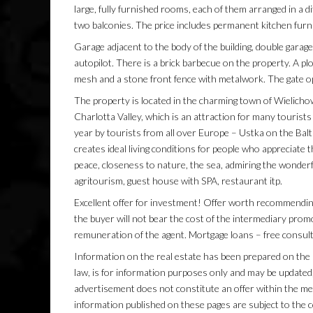
large, fully furnished rooms, each of them arranged in a d
two balconies. The price includes permanent kitchen furn
Garage adjacent to the body of the building, double garag
autopilot. There is a brick barbecue on the property. A pl
mesh and a stone front fence with metalwork. The gate op
The property is located in the charming town of Wielicho
Charlotta Valley, which is an attraction for many tourist
year by tourists from all over Europe – Ustka on the Balt
creates ideal living conditions for people who appreciate t
peace, closeness to nature, the sea, admiring the wonderf
agritourism, guest house with SPA, restaurant itp.
Excellent offer for investment! Offer worth recommending,
the buyer will not bear the cost of the intermediary promo
remuneration of the agent. Mortgage loans – free consulta
Information on the real estate has been prepared on the b
law, is for information purposes only and may be updated
advertisement does not constitute an offer within the mean
information published on these pages are subject to th