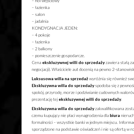
– hol wejściowy
– łazienka
– salon
– jadalnia
KONDYGNACJA JEDEN:
– 4 pokoje
– łazienka
– 2 balkony
– pomieszczenie gospodarcze.
Cena
ekskluzywnej
willi
do sprzedaży
zawiera stałą z
negocjacji). Właściciele aut docenią na pewno 2-stanowis
Luksusowa
willa
na sprzedaż
wyróżnia się również swoi
Ekskluzywna
willa
do sprzedaży
spodoba się z pewnośc
spokój, przyrodę, morze i podziwianie cudownych waloró
prezentację tej
ekskluzywnej
willi
do sprzedaży
.
Ekskluzywna
willa
do sprzedaży
zakwalifikowana zosta
czemu kupujący nie płaci wynagrodzenia dla
biura
nieruch
formalności – wszystkie banki w jednym miejscu. Informa
sporządzone na podstawie oświadczeń i nie są ofertą w r