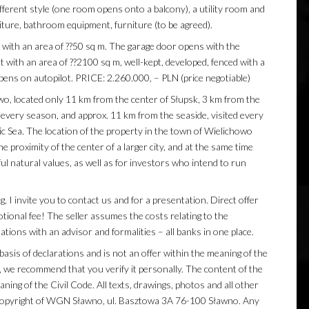
ifferent style (one room opens onto a balcony), a utility room and
iture, bathroom equipment, furniture (to be agreed).
e with an area of ??50 sq m. The garage door opens with the
ot with an area of ??2100 sq m, well-kept, developed, fenced with a
ens on autopilot. PRICE: 2.260.000, – PLN (price negotiable)
wo, located only 11 km from the center of Słupsk, 3 km from the
s every season, and approx. 11 km from the seaside, visited every
ic Sea. The location of the property in the town of Wielichowo
he proximity of the center of a larger city, and at the same time
ul natural values, as well as for investors who intend to run
 I invite you to contact us and for a presentation. Direct offer
tional fee! The seller assumes the costs relating to the
tions with an advisor and formalities – all banks in one place.
asis of declarations and is not an offer within the meaning of the
, we recommend that you verify it personally. The content of the
ing of the Civil Code. All texts, drawings, photos and all other
e copyright of WGN Sławno, ul. Basztowa 3A 76-100 Sławno. Any