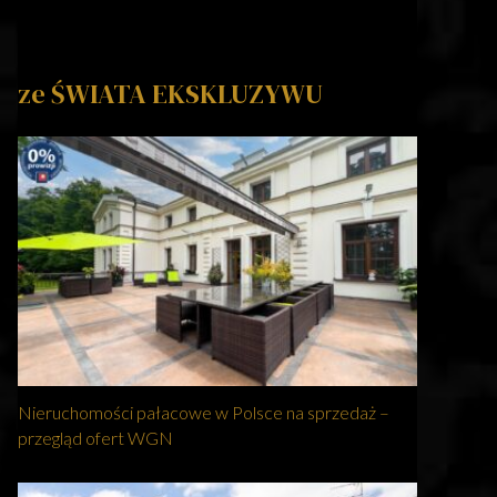
ze ŚWIATA EKSKLUZYWU
Nieruchomości pałacowe w Polsce na sprzedaż –
przegląd ofert WGN