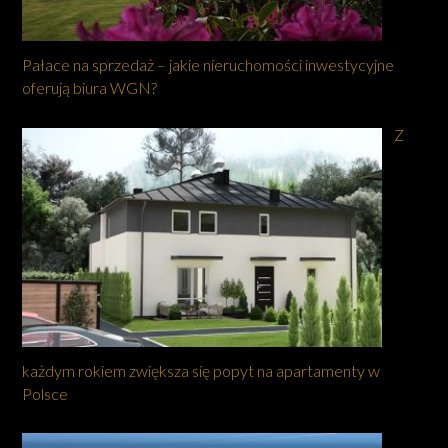
Pałace na sprzedaż – jakie nieruchomości inwestycyjne
oferują biura WGN?
Z
każdym rokiem zwiększa się popyt na apartamenty w
Polsce