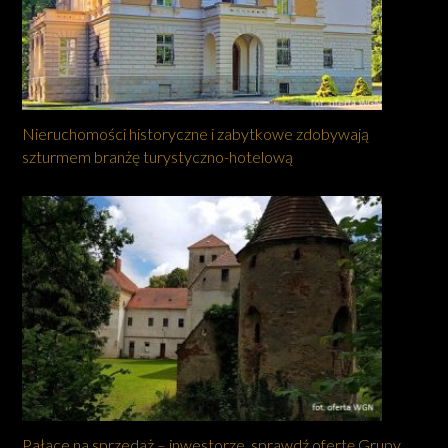
Nieruchomości historyczne i zabytkowe zdobywają
szturmem branżę turystyczno-hotelową
Pałace na sprzedaż – inwestorze, sprawdź ofertę Grupy