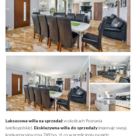
Luksusowa
willa
na sprzedaż
w okolicach Poznania
(wielkopolskie).
Ekskluzywna
willa
do sprzedaży
imponuje swoją
konkurencyjną ceną 749 tys. zł, co w przeliczeniu na metr