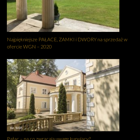
Najpiękniejsze PAŁACE, ZAMKI i DWORY na sprzedaż w
ofercie WGN – 2020
Pałac – na co zwracają uwagę kupujący?