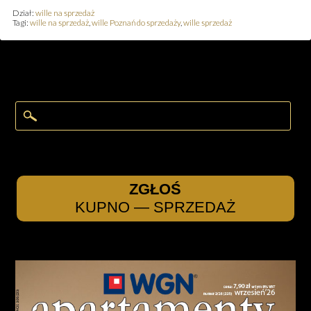
Dział:
wille na sprzedaż
Tagi:
wille na sprzedaż
,
wille Poznań do sprzedaży
,
wille sprzedaż
ZGŁOŚ
KUPNO — SPRZEDAŻ