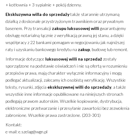
+ kotłownia + 3 sypialnie + pokój dzienny.
Ekskluzywna
willa
do sprzedaży
także starannie utrzymaną
działką z doskonale przystrzyżonym trawnikiem oraz prywatnym
basenem. Przy transakcji
zakupu
luksusowej
willi
gwarantujemy
obsługę notarialną łącznie z weryfikacją prawną jej stanu, a dzięki
współpracy z 22 bankami pomagam w negocjowaniu jak najniższej
raty i uzyskaniu bankowego kredytu na
zakup
, budowę lub remont.
Informacje dotyczące
luksusowej
willi
na sprzedaż
zostały
sporządzone na podstawie oświadczeń i nie są ofertą w rozumieniu
przepisów prawa, mają charakter wyłącznie informacyjny i mogą
podlegać aktualizacji, zalecamy ich osobistą weryfikację. Wszystkie
teksty, rysunki, zdjęcia
ekskluzywnej
willi
do sprzedaży
, a także
wszystkie inne informacje opublikowane na niniejszych stronach
podlegają prawom autorskim. Wszelkie kopiowanie, dystrybucja,
elektroniczne przetwarzanie i przesyłanie zawartości bez zezwolenia
zabronione. Wszelkie prawa zastrzeżone. (203-301)
Kontakt:
e-mail: e.szelag@wgn.pl