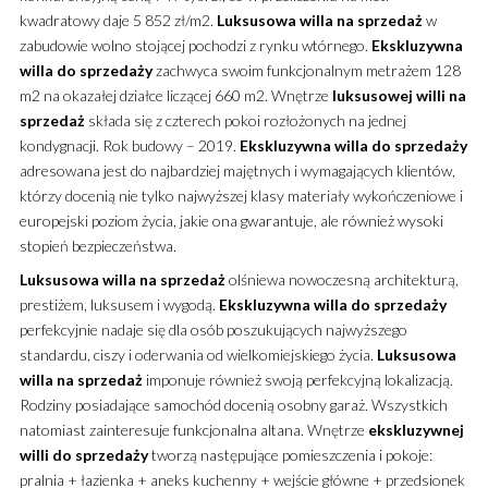
kwadratowy daje 5 852 zł/m2.
Luksusowa
willa
na sprzedaż
w
zabudowie wolno stojącej pochodzi z rynku wtórnego.
Ekskluzywna
willa
do sprzedaży
zachwyca swoim funkcjonalnym metrażem 128
m2 na okazałej działce liczącej 660 m2. Wnętrze
luksusowej
willi
na
sprzedaż
składa się z czterech pokoi rozłożonych na jednej
kondygnacji. Rok budowy – 2019.
Ekskluzywna
willa
do sprzedaży
adresowana jest do najbardziej majętnych i wymagających klientów,
którzy docenią nie tylko najwyższej klasy materiały wykończeniowe i
europejski poziom życia, jakie ona gwarantuje, ale również wysoki
stopień bezpieczeństwa.
Luksusowa
willa
na sprzedaż
olśniewa nowoczesną architekturą,
prestiżem, luksusem i wygodą.
Ekskluzywna
willa
do sprzedaży
perfekcyjnie nadaje się dla osób poszukujących najwyższego
standardu, ciszy i oderwania od wielkomiejskiego życia.
Luksusowa
willa
na sprzedaż
imponuje również swoją perfekcyjną lokalizacją.
Rodziny posiadające samochód docenią osobny garaż. Wszystkich
natomiast zainteresuje funkcjonalna altana. Wnętrze
ekskluzywnej
willi
do sprzedaży
tworzą następujące pomieszczenia i pokoje:
pralnia + łazienka + aneks kuchenny + wejście główne + przedsionek