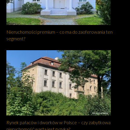
Nieruchomości premium – co ma do zaoferowania ten
segment?
Rynek pałaców i dworków w Polsce – czy zabytkowa
nieruchomość warta jest ryzyka?