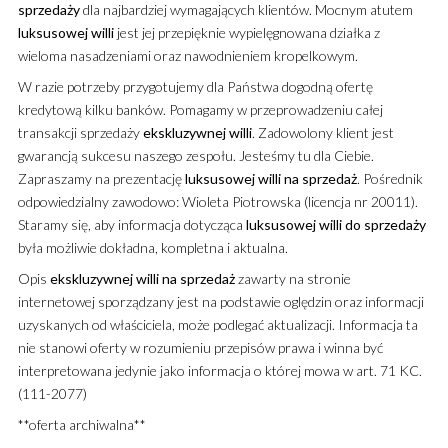
sprzedaży
dla najbardziej wymagających klientów. Mocnym atutem
luksusowej
willi
jest jej przepięknie wypielęgnowana działka z
wieloma nasadzeniami oraz nawodnieniem kropelkowym.
W razie potrzeby przygotujemy dla Państwa dogodną ofertę
kredytową kilku banków. Pomagamy w przeprowadzeniu całej
transakcji sprzedaży
ekskluzywnej
willi
. Zadowolony klient jest
gwarancją sukcesu naszego zespołu. Jesteśmy tu dla Ciebie.
Zapraszamy na prezentację
luksusowej
willi
na sprzedaż
. Pośrednik
odpowiedzialny zawodowo: Wioleta Piotrowska (licencja nr 20011).
Staramy się, aby informacja dotycząca
luksusowej
willi
do sprzedaży
była możliwie dokładna, kompletna i aktualna.
Opis
ekskluzywnej
willi
na sprzedaż
zawarty na stronie
internetowej sporządzany jest na podstawie oględzin oraz informacji
uzyskanych od właściciela, może podlegać aktualizacji. Informacja ta
nie stanowi oferty w rozumieniu przepisów prawa i winna być
interpretowana jedynie jako informacja o której mowa w art. 71 KC.
(111-2077)
**oferta archiwalna**