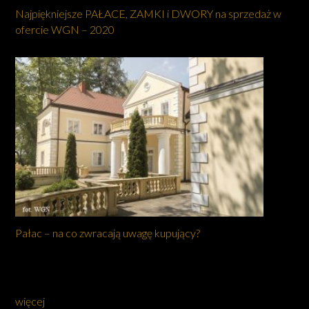
Najpiękniejsze PAŁACE, ZAMKI i DWORY na sprzedaż w
ofercie WGN – 2020
Pałac – na co zwracają uwagę kupujący?
więcej