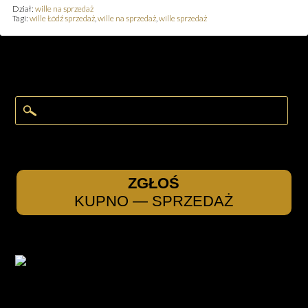
Dział:
wille na sprzedaż
Tagi:
wille Łódź sprzedaż
,
wille na sprzedaż
,
wille sprzedaż
ZGŁOŚ
KUPNO — SPRZEDAŻ