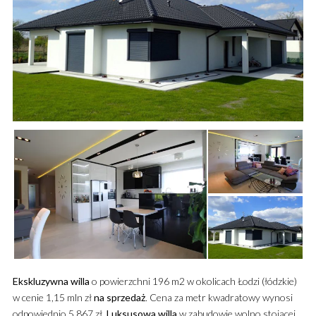
Ekskluzywna
willa
o powierzchni 196 m2 w okolicach Łodzi (łódzkie)
w cenie 1,15 mln zł
na sprzedaż
. Cena za metr kwadratowy wynosi
odpowiednio 5 867 zł.
Luksusowa
willa
w zabudowie wolno stojącej