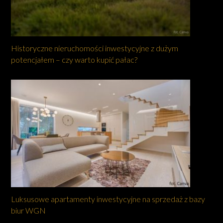
Historyczne nieruchomości inwestycyjne z dużym
potencjałem – czy warto kupić pałac?
Luksusowe apartamenty inwestycyjne na sprzedaż z bazy
biur WGN