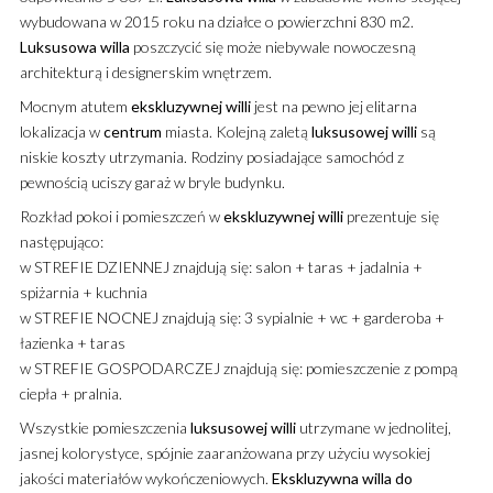
wybudowana w 2015 roku na działce o powierzchni 830 m2.
Luksusowa
willa
poszczycić się może niebywale nowoczesną
architekturą i designerskim wnętrzem.
Mocnym atutem
ekskluzywnej
willi
jest na pewno jej elitarna
lokalizacja w
centrum
miasta. Kolejną zaletą
luksusowej
willi
są
niskie koszty utrzymania. Rodziny posiadające samochód z
pewnością uciszy garaż w bryle budynku.
Rozkład pokoi i pomieszczeń w
ekskluzywnej
willi
prezentuje się
następująco:
w STREFIE DZIENNEJ znajdują się: salon + taras + jadalnia +
spiżarnia + kuchnia
w STREFIE NOCNEJ znajdują się: 3 sypialnie + wc + garderoba +
łazienka + taras
w STREFIE GOSPODARCZEJ znajdują się: pomieszczenie z pompą
ciepła + pralnia.
Wszystkie pomieszczenia
luksusowej
willi
utrzymane w jednolitej,
jasnej kolorystyce, spójnie zaaranżowana przy użyciu wysokiej
jakości materiałów wykończeniowych.
Ekskluzywna
willa
do