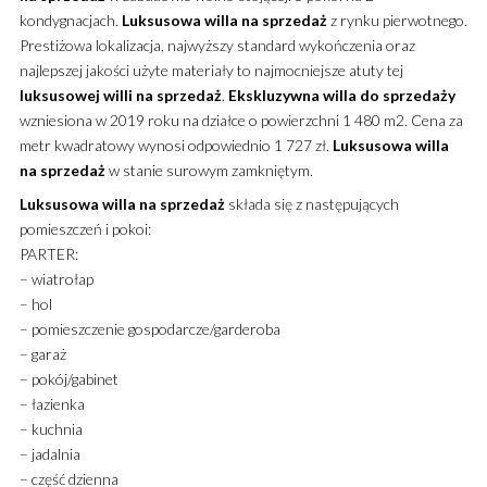
kondygnacjach.
Luksusowa
willa
na sprzedaż
z rynku pierwotnego.
Prestiżowa lokalizacja, najwyższy standard wykończenia oraz
najlepszej jakości użyte materiały to najmocniejsze atuty tej
luksusowej
willi
na sprzedaż
.
Ekskluzywna
willa
do sprzedaży
wzniesiona w 2019 roku na działce o powierzchni 1 480 m2. Cena za
metr kwadratowy wynosi odpowiednio 1 727 zł.
Luksusowa
willa
na sprzedaż
w stanie surowym zamkniętym.
Luksusowa
willa
na sprzedaż
składa się z następujących
pomieszczeń i pokoi:
PARTER:
– wiatrołap
– hol
– pomieszczenie gospodarcze/garderoba
– garaż
– pokój/gabinet
– łazienka
– kuchnia
– jadalnia
– część dzienna