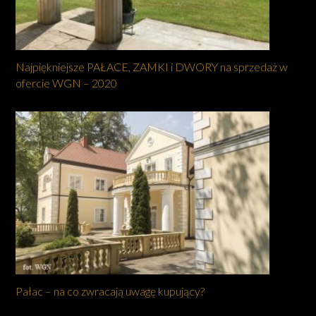
Najpiękniejsze PAŁACE, ZAMKI i DWORY na sprzedaż w
ofercie WGN – 2020
Pałac – na co zwracają uwagę kupujący?