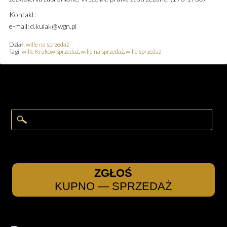
Kontakt:
e-mail: d.kulak@wgn.pl
Dział:
wille na sprzedaż
Tagi:
wille Kraków sprzedaż
,
wille na sprzedaż
,
wille sprzedaż
ZGŁOŚ
KUPNO — SPRZEDAŻ