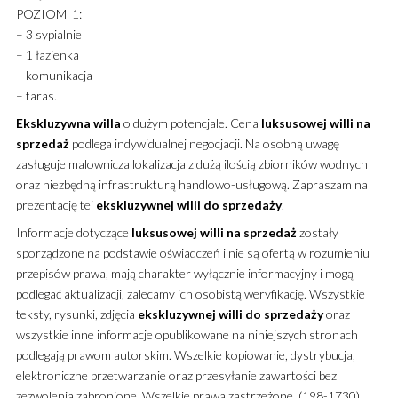
POZIOM 1:
– 3 sypialnie
– 1 łazienka
– komunikacja
– taras.
Ekskluzywna
willa
o dużym potencjale. Cena
luksusowej
willi
na
sprzedaż
podlega indywidualnej negocjacji. Na osobną uwagę
zasługuje malownicza lokalizacja z dużą ilością zbiorników wodnych
oraz niezbędną infrastrukturą handlowo-usługową. Zapraszam na
prezentację tej
ekskluzywnej
willi
do sprzedaży
.
Informacje dotyczące
luksusowej
willi
na sprzedaż
zostały
sporządzone na podstawie oświadczeń i nie są ofertą w rozumieniu
przepisów prawa, mają charakter wyłącznie informacyjny i mogą
podlegać aktualizacji, zalecamy ich osobistą weryfikację. Wszystkie
teksty, rysunki, zdjęcia
ekskluzywnej
willi
do sprzedaży
oraz
wszystkie inne informacje opublikowane na niniejszych stronach
podlegają prawom autorskim. Wszelkie kopiowanie, dystrybucja,
elektroniczne przetwarzanie oraz przesyłanie zawartości bez
zezwolenia zabronione. Wszelkie prawa zastrzeżone. (198-1730)