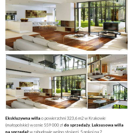
Ekskluzywna
willa
o powierzchni 323,6 m2 w Krakowie
(małopolskie) w cenie 559 000 zł
do sprzedaży
.
Luksusowa
willa
na sprzedaż
w zabudowie wolno stojącej. 5 pokoi na 2