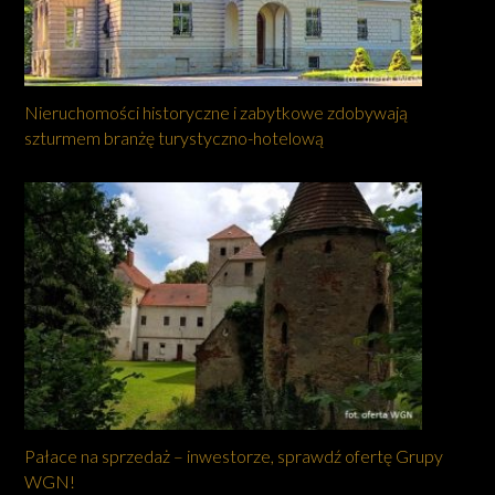
Nieruchomości historyczne i zabytkowe zdobywają
szturmem branżę turystyczno-hotelową
Pałace na sprzedaż – inwestorze, sprawdź ofertę Grupy
WGN!