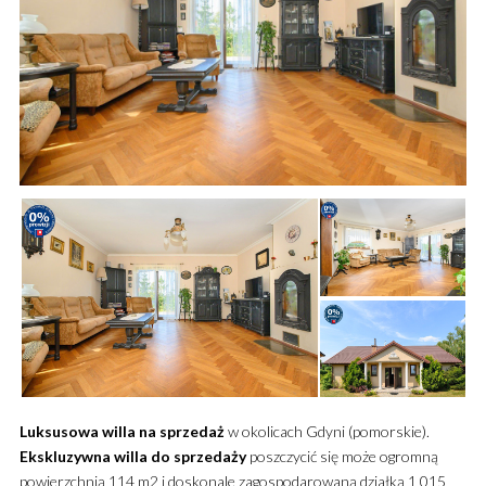
Luksusowa
willa
na sprzedaż
w okolicach Gdyni (pomorskie).
Ekskluzywna
willa
do sprzedaży
poszczycić się może ogromną
powierzchnią 114 m2 i doskonale zagospodarowaną działką 1 015