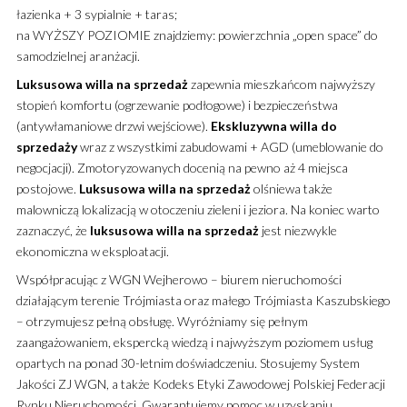
łazienka + 3 sypialnie + taras;
na WYŻSZY POZIOMIE znajdziemy: powierzchnia „open space” do
samodzielnej aranżacji.
Luksusowa
willa
na sprzedaż
zapewnia mieszkańcom najwyższy
stopień komfortu (ogrzewanie podłogowe) i bezpieczeństwa
(antywłamaniowe drzwi wejściowe).
Ekskluzywna
willa
do
sprzedaży
wraz z wszystkimi zabudowami + AGD (umeblowanie do
negocjacji). Zmotoryzowanych docenią na pewno aż 4 miejsca
postojowe.
Luksusowa
willa
na sprzedaż
olśniewa także
malowniczą lokalizacją w otoczeniu zieleni i jeziora. Na koniec warto
zaznaczyć, że
luksusowa
willa
na sprzedaż
jest niezwykle
ekonomiczna w eksploatacji.
Współpracując z WGN Wejherowo – biurem nieruchomości
działającym terenie Trójmiasta oraz małego Trójmiasta Kaszubskiego
– otrzymujesz pełną obsługę. Wyróżniamy się pełnym
zaangażowaniem, ekspercką wiedzą i najwyższym poziomem usług
opartych na ponad 30-letnim doświadczeniu. Stosujemy System
Jakości ZJ WGN, a także Kodeks Etyki Zawodowej Polskiej Federacji
Rynku Nieruchomości. Gwarantujemy pomoc w uzyskaniu