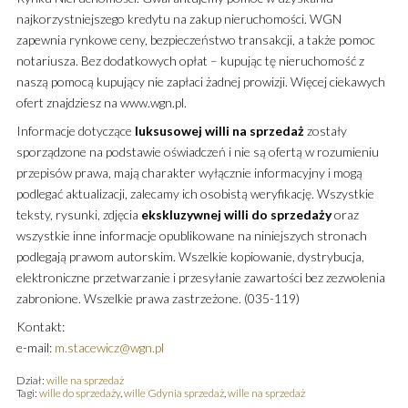
najkorzystniejszego kredytu na zakup nieruchomości. WGN
zapewnia rynkowe ceny, bezpieczeństwo transakcji, a także pomoc
notariusza. Bez dodatkowych opłat – kupując tę nieruchomość z
naszą pomocą kupujący nie zapłaci żadnej prowizji. Więcej ciekawych
ofert znajdziesz na www.wgn.pl.
Informacje dotyczące
luksusowej
willi
na sprzedaż
zostały
sporządzone na podstawie oświadczeń i nie są ofertą w rozumieniu
przepisów prawa, mają charakter wyłącznie informacyjny i mogą
podlegać aktualizacji, zalecamy ich osobistą weryfikację. Wszystkie
teksty, rysunki, zdjęcia
ekskluzywnej
willi
do sprzedaży
oraz
wszystkie inne informacje opublikowane na niniejszych stronach
podlegają prawom autorskim. Wszelkie kopiowanie, dystrybucja,
elektroniczne przetwarzanie i przesyłanie zawartości bez zezwolenia
zabronione. Wszelkie prawa zastrzeżone. (035-119)
Kontakt:
e-mail:
m.stacewicz@wgn.pl
Dział:
wille na sprzedaż
Tagi:
wille do sprzedaży
,
wille Gdynia sprzedaż
,
wille na sprzedaż