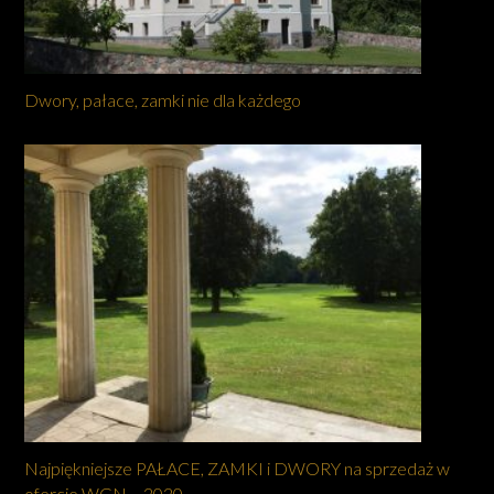
Dwory, pałace, zamki nie dla każdego
Najpiękniejsze PAŁACE, ZAMKI i DWORY na sprzedaż w
ofercie WGN – 2020