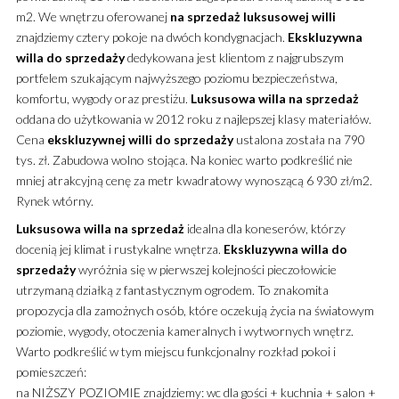
m2.
We wnętrzu oferowanej
na sprzedaż
luksusowej
willi
znajdziemy cztery pokoje na dwóch kondygnacjach.
Ekskluzywna
willa
do sprzedaży
dedykowana jest klientom z najgrubszym
portfelem szukającym najwyższego poziomu bezpieczeństwa,
komfortu, wygody oraz prestiżu.
Luksusowa
willa
na sprzedaż
oddana do użytkowania w 2012 roku z najlepszej klasy materiałów.
Cena
ekskluzywnej
willi
do sprzedaży
ustalona została na 790
tys. zł. Zabudowa wolno stojąca. Na koniec warto podkreślić nie
mniej atrakcyjną cenę za metr kwadratowy wynoszącą 6 930 zł/m2.
Rynek wtórny.
Luksusowa
willa
na sprzedaż
idealna dla koneserów, którzy
docenią jej klimat i rustykalne wnętrza.
Ekskluzywna
willa
do
sprzedaży
wyróżnia się w pierwszej kolejności pieczołowicie
utrzymaną działką z fantastycznym ogrodem. To znakomita
propozycja dla zamożnych osób, które oczekują życia na światowym
poziomie, wygody, otoczenia kameralnych i wytwornych wnętrz.
Warto podkreślić w tym miejscu funkcjonalny rozkład pokoi i
pomieszczeń:
na NIŻSZY POZIOMIE znajdziemy: wc dla gości + kuchnia + salon +