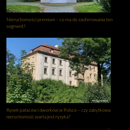
Nieruchomości premium – co ma do zaoferowania ten
segment?
Rynek pałaców i dworków w Polsce – czy zabytkowa
nieruchomość warta jest ryzyka?