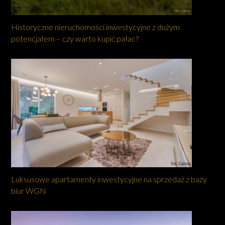
Historyczne nieruchomości inwestycyjne z dużym
potencjałem – czy warto kupić pałac?
Luksusowe apartamenty inwestycyjne na sprzedaż z bazy
biur WGN