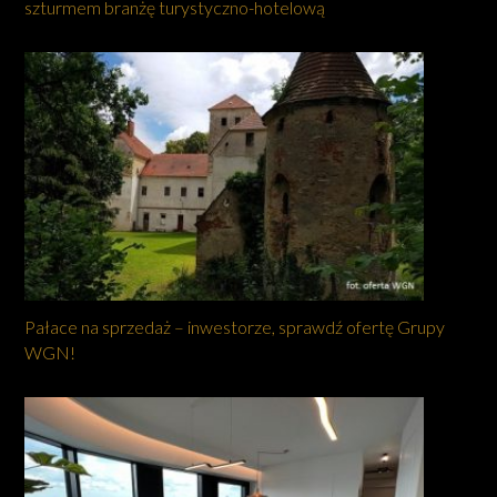
szturmem branżę turystyczno-hotelową
Pałace na sprzedaż – inwestorze, sprawdź ofertę Grupy
WGN!