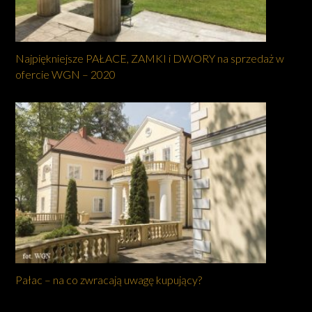
Najpiękniejsze PAŁACE, ZAMKI i DWORY na sprzedaż w
ofercie WGN – 2020
Pałac – na co zwracają uwagę kupujący?