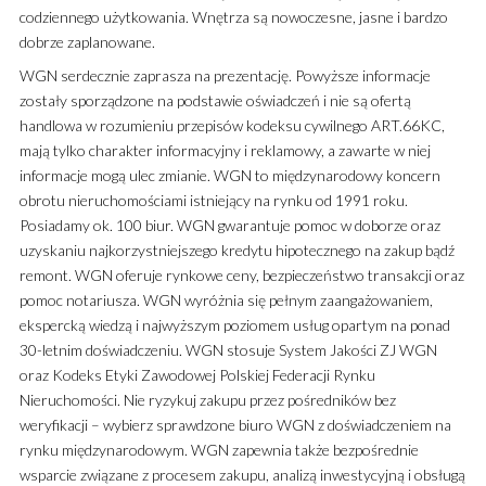
codziennego użytkowania. Wnętrza są nowoczesne, jasne i bardzo
dobrze zaplanowane.
WGN serdecznie zaprasza na prezentację. Powyższe informacje
zostały sporządzone na podstawie oświadczeń i nie są ofertą
handlowa w rozumieniu przepisów kodeksu cywilnego ART.66KC,
mają tylko charakter informacyjny i reklamowy, a zawarte w niej
informacje mogą ulec zmianie. WGN to międzynarodowy koncern
obrotu nieruchomościami istniejący na rynku od 1991 roku.
Posiadamy ok. 100 biur. WGN gwarantuje pomoc w doborze oraz
uzyskaniu najkorzystniejszego kredytu hipotecznego na zakup bądź
remont. WGN oferuje rynkowe ceny, bezpieczeństwo transakcji oraz
pomoc notariusza. WGN wyróżnia się pełnym zaangażowaniem,
ekspercką wiedzą i najwyższym poziomem usług opartym na ponad
30-letnim doświadczeniu. WGN stosuje System Jakości ZJ WGN
oraz Kodeks Etyki Zawodowej Polskiej Federacji Rynku
Nieruchomości. Nie ryzykuj zakupu przez pośredników bez
weryfikacji – wybierz sprawdzone biuro WGN z doświadczeniem na
rynku międzynarodowym. WGN zapewnia także bezpośrednie
wsparcie związane z procesem zakupu, analizą inwestycyjną i obsługą