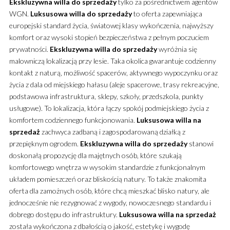
Ekskluzywna
willa
do sprzedaży
tylko za pośrednictwem agentów
WGN.
Luksusowa
willa
do sprzedaży
to oferta zapewniająca
europejski standard życia, światowej klasy wykończenia, najwyższy
komfort oraz wysoki stopień bezpieczeństwa z pełnym poczuciem
prywatności.
Ekskluzywna
willa
do sprzedaży
wyróżnia się
malowniczą lokalizacją przy lesie. Taka okolica gwarantuje codzienny
kontakt z naturą, możliwość spacerów, aktywnego wypoczynku oraz
życia z dala od miejskiego hałasu (aleje spacerowe, trasy rekreacyjne,
podstawowa infrastruktura, sklepy, szkoły, przedszkola, punkty
usługowe). To lokalizacja, która łączy spokój podmiejskiego życia z
komfortem codziennego funkcjonowania.
Luksusowa
willa
na
sprzedaż
zachwyca zadbaną i zagospodarowaną działką z
przepięknym ogrodem.
Ekskluzywna
willa
do sprzedaży
stanowi
doskonałą propozycję dla majętnych osób, które szukają
komfortowego wnętrza w wysokim standardzie z funkcjonalnym
układem pomieszczeń oraz bliskością natury. To także znakomita
oferta dla zamożnych osób, które chcą mieszkać blisko natury, ale
jednocześnie nie rezygnować z wygody, nowoczesnego standardu i
dobrego dostępu do infrastruktury.
Luksusowa
willa
na sprzedaż
została wykończona z dbałością o jakość, estetykę i wygodę