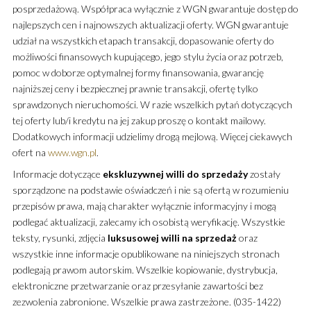
posprzedażową. Współpraca wyłącznie z WGN gwarantuje dostęp do
najlepszych cen i najnowszych aktualizacji oferty. WGN gwarantuje
udział na wszystkich etapach transakcji, dopasowanie oferty do
możliwości finansowych kupującego, jego stylu życia oraz potrzeb,
pomoc w doborze optymalnej formy finansowania, gwarancję
najniższej ceny i bezpiecznej prawnie transakcji, ofertę tylko
sprawdzonych nieruchomości. W razie wszelkich pytań dotyczących
tej oferty lub/i kredytu na jej zakup proszę o kontakt mailowy.
Dodatkowych informacji udzielimy drogą mejlową. Więcej ciekawych
ofert na
www.wgn.pl
.
Informacje dotyczące
ekskluzywnej
willi
do sprzedaży
zostały
sporządzone na podstawie oświadczeń i nie są ofertą w rozumieniu
przepisów prawa, mają charakter wyłącznie informacyjny i mogą
podlegać aktualizacji, zalecamy ich osobistą weryfikację. Wszystkie
teksty, rysunki, zdjęcia
luksusowej
willi
na sprzedaż
oraz
wszystkie inne informacje opublikowane na niniejszych stronach
podlegają prawom autorskim. Wszelkie kopiowanie, dystrybucja,
elektroniczne przetwarzanie oraz przesyłanie zawartości bez
zezwolenia zabronione. Wszelkie prawa zastrzeżone. (035-1422)