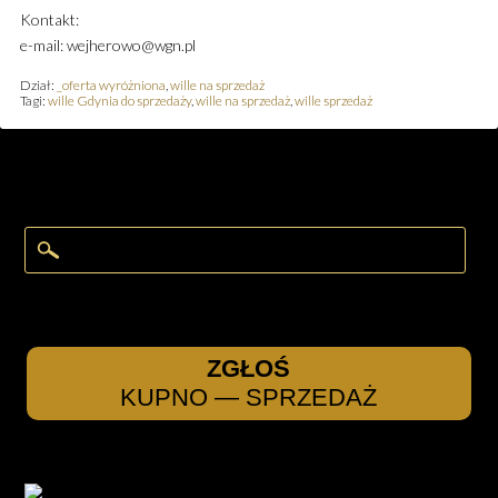
Kontakt:
e-mail: wejherowo@wgn.pl
Dział:
_oferta wyróżniona
,
wille na sprzedaż
Tagi:
wille Gdynia do sprzedaży
,
wille na sprzedaż
,
wille sprzedaż
ZGŁOŚ
KUPNO — SPRZEDAŻ