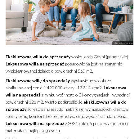
Ekskluzywna
willa
do sprzedaży
w okolicach Gdyni (pomorskie).
Luksusowa
willa
na sprzedaż
posadowiona jest na starannie
wypielęgnowanej działce o powierzchni 560 m2.
Ekskluzywną
willę
do sprzedaży
wystawiono w dobrze
skalkulowanej cenie 1 490 000 zł, czyli 12 314 zł/m2.
Luksusowa
willa
na sprzedaż
z rynku wtórnego o 2 kondygnacjach i wygodnej
powierzchni 121 m2. Warto podkreślić, że
ekskluzywna
willa
do
sprzedaży
adresowana jest do najbardziej wymagających klientów,
którzy cenią komfort, bezpieczeństwo oraz wysoki standard życia.
Luksusowa
willa
na sprzedaż
z 2021 roku. 5 pokoi wykończono
materiałami najlepszego sortu.