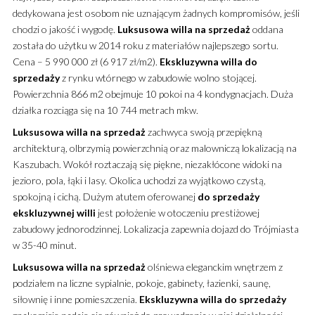
dedykowana jest osobom nie uznającym żadnych kompromisów, jeśli
chodzi o jakość i wygodę.
Luksusowa
willa
na sprzedaż
oddana
została do użytku w 2014 roku z materiałów najlepszego sortu.
Cena – 5 990 000 zł (6 917 zł/m2).
Ekskluzywna
willa
do
sprzedaży
z rynku wtórnego w zabudowie wolno stojącej.
Powierzchnia 866 m2 obejmuje 10 pokoi na 4 kondygnacjach. Duża
działka rozciąga się na 10 744 metrach mkw.
Luksusowa
willa
na sprzedaż
zachwyca swoją przepiękną
architekturą, olbrzymią powierzchnią oraz malowniczą lokalizacją na
Kaszubach. Wokół roztaczają się piękne, niezakłócone widoki na
jezioro, pola, łąki i lasy. Okolica uchodzi za wyjątkowo czystą,
spokojną i cichą. Dużym atutem oferowanej
do sprzedaży
ekskluzywnej
willi
jest położenie w otoczeniu prestiżowej
zabudowy jednorodzinnej. Lokalizacja zapewnia dojazd do Trójmiasta
w 35-40 minut.
Luksusowa
willa
na sprzedaż
olśniewa eleganckim wnętrzem z
podziałem na liczne sypialnie, pokoje, gabinety, łazienki, saunę,
siłownię i inne pomieszczenia.
Ekskluzywna
willa
do sprzedaży