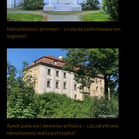
Nieruchomości premium – co ma do zaoferowania ten
segment?
Rynek pałaców i dworków w Polsce – czy zabytkowa
nieruchomość warta jest ryzyka?