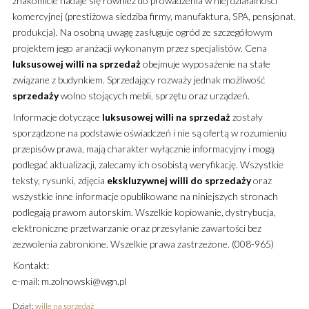
znakomicie nadaje się również do prowadzenia w niej działalności
komercyjnej (prestiżowa siedziba firmy, manufaktura, SPA, pensjonat,
produkcja). Na osobną uwagę zasługuje ogród ze szczegółowym
projektem jego aranżacji wykonanym przez specjalistów. Cena
luksusowej
willi
na sprzedaż
obejmuje wyposażenie na stałe
związane z budynkiem. Sprzedający rozważy jednak możliwość
sprzedaży
wolno stojących mebli, sprzętu oraz urządzeń.
Informacje dotyczące
luksusowej
willi
na sprzedaż
zostały
sporządzone na podstawie oświadczeń i nie są ofertą w rozumieniu
przepisów prawa, mają charakter wyłącznie informacyjny i mogą
podlegać aktualizacji, zalecamy ich osobistą weryfikację. Wszystkie
teksty, rysunki, zdjęcia
ekskluzywnej
willi
do sprzedaży
oraz
wszystkie inne informacje opublikowane na niniejszych stronach
podlegają prawom autorskim. Wszelkie kopiowanie, dystrybucja,
elektroniczne przetwarzanie oraz przesyłanie zawartości bez
zezwolenia zabronione. Wszelkie prawa zastrzeżone. (008-965)
Kontakt:
e-mail: m.zolnowski@wgn.pl
Dział:
wille na sprzedaż