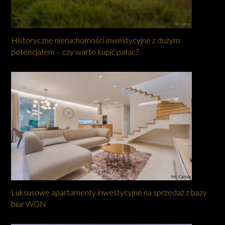
Historyczne nieruchomości inwestycyjne z dużym
potencjałem – czy warto kupić pałac?
Luksusowe apartamenty inwestycyjne na sprzedaż z bazy
biur WGN