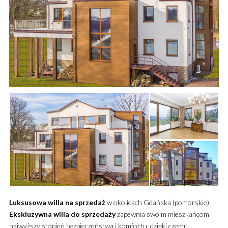
Luksusowa
willa
na sprzedaż
w okolicach Gdańska (pomorskie).
Ekskluzywna
willa
do sprzedaży
zapewnia swoim mieszkańcom
najwyższy stopień bezpieczeństwa i komfortu, dzięki czemu