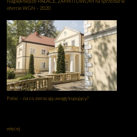
Najpiękniejsze PAŁACE, ZAMKI i DWORY na sprzedaż w
ofercie WGN – 2020
Pałac – na co zwracają uwagę kupujący?
więcej