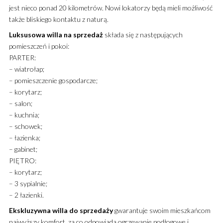
jest nieco ponad 20 kilometrów. Nowi lokatorzy będą mieli możliwość
także bliskiego kontaktu z naturą.
Luksusowa
willa
na sprzedaż
składa się z następujących
pomieszczeń i pokoi:
PARTER:
– wiatrołap;
– pomieszczenie gospodarcze;
– korytarz;
– salon;
– kuchnia;
– schowek;
– łazienka;
– gabinet;
PIĘTRO:
– korytarz;
– 3 sypialnie;
– 2 łazienki.
Ekskluzywna
willa
do sprzedaży
gwarantuje swoim mieszkańcom
najwyższy komfort, za co odpowiada ogrzewanie podłogowe i