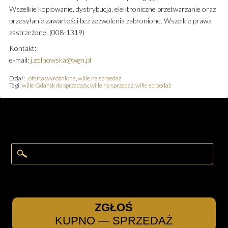
Wszelkie kopiowanie, dystrybucja, elektroniczne przetwarzanie oraz
przesyłanie zawartości bez zezwolenia zabronione. Wszelkie prawa
zastrzeżone. (008-1319)
Kontakt:
e-mail:
j.zolnowska@wgn.pl
Dział:
_oferta wyróżniona
,
wille na sprzedaż
Tagi:
wille Gdańsk do sprzedaży
,
wille na sprzedaż
,
wille sprzedaż
ZGŁOŚ
KUPNO — SPRZEDAŻ