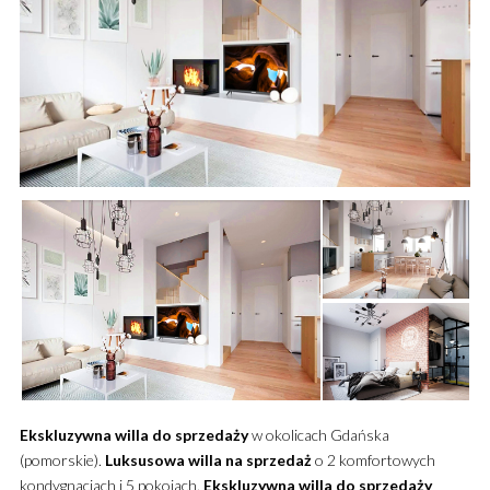
Ekskluzywna
willa
do sprzedaży
w okolicach Gdańska
(pomorskie).
Luksusowa
willa
na sprzedaż
o 2 komfortowych
kondygnacjach i 5 pokojach.
Ekskluzywna
willa
do sprzedaży