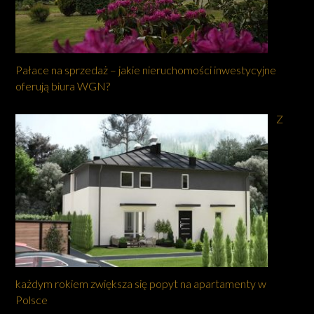
Pałace na sprzedaż – jakie nieruchomości inwestycyjne
oferują biura WGN?
Z
każdym rokiem zwiększa się popyt na apartamenty w
Polsce