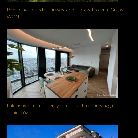
Pałace na sprzedaż – inwestorze, sprawdź ofertę Grupy
WGN!
Luksusowe apartamenty – co je cechuje i przyciąga
odbiorców?