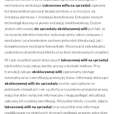
mechaniczna wentylacja.
Luksusowa
willa
na sprzedaż
zapewnia
też domownikom poczucie bezpieczeństwa, o co troszczy się
instalacja alarmowa + instalacja domofonowa. Entuzjaści nowych
technologii docenią na pewno instalację światłowodową. Dużym
atutem oferowanej
do sprzedaży
ekskluzywnej
willi
jest fakt, że
na życzenie klientów inwestor wykonuje pełny zakres związany z
montażem i uruchomieniem zarówno jednostek klimatyzacji, jak i
kompleksowym montażem fotowoltaiki. Wycena jest indywidualna
uzależniona od preferencji klienta oraz ilości montowanych urządzeń.
W razie wszelkich pytań dotyczących
luksusowej
willi
na sprzedaż
lub kredytu na jej zakup, bardzo proszę o kontakt mailowy. Przy
transakcji zakupu
ekskluzywnej
willi
zapewniamy obsługę
notarialną wraz z weryfikacją prawną jej stanu. Informacje dotyczące
ekskluzywnej
willi
do sprzedaży
zostały sporządzone na
podstawie oświadczeń i nie są ofertą w rozumieniu przepisów prawa,
mają charakter wyłącznie informacyjny i mogą podlegać aktualizacji,
zalecamy ich osobistą weryfikację. Wszystkie teksty, rysunki, zdjęcia
luksusowej
willi
na sprzedaż
oraz wszystkie inne informacje
opublikowane na niniejszych stronach podlegają prawom autorskim.