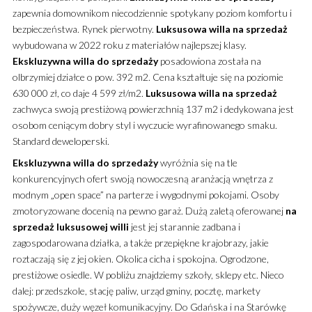
zapewnia domownikom niecodziennie spotykany poziom komfortu i
bezpieczeństwa. Rynek pierwotny.
Luksusowa
willa
na sprzedaż
wybudowana w 2022 roku z materiałów najlepszej klasy.
Ekskluzywna
willa
do sprzedaży
posadowiona została na
olbrzymiej działce o pow. 392 m2. Cena kształtuje się na poziomie
630 000 zł, co daje 4 599 zł/m2.
Luksusowa
willa
na sprzedaż
zachwyca swoją prestiżową powierzchnią 137 m2 i dedykowana jest
osobom ceniącym dobry styl i wyczucie wyrafinowanego smaku.
Standard deweloperski.
Ekskluzywna
willa
do sprzedaży
wyróżnia się na tle
konkurencyjnych ofert swoją nowoczesną aranżacją wnętrza z
modnym „open space” na parterze i wygodnymi pokojami. Osoby
zmotoryzowane docenią na pewno garaż. Dużą zaletą oferowanej
na
sprzedaż
luksusowej
willi
jest jej starannie zadbana i
zagospodarowana działka, a także przepiękne krajobrazy, jakie
roztaczają się z jej okien. Okolica cicha i spokojna. Ogrodzone,
prestiżowe osiedle. W pobliżu znajdziemy szkoły, sklepy etc. Nieco
dalej: przedszkole, stację paliw, urząd gminy, pocztę, markety
spożywcze, duży węzeł komunikacyjny. Do Gdańska i na Starówkę