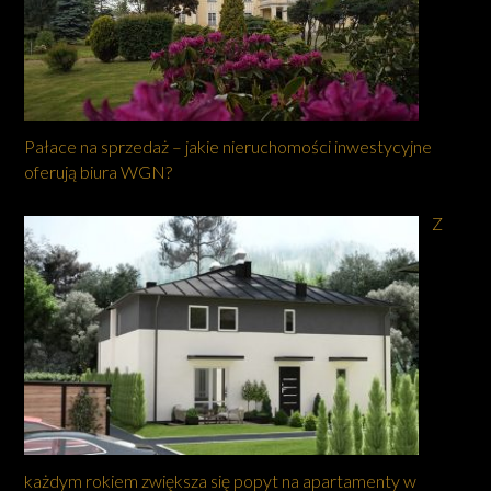
Pałace na sprzedaż – jakie nieruchomości inwestycyjne
oferują biura WGN?
Z
każdym rokiem zwiększa się popyt na apartamenty w