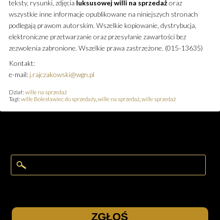
teksty, rysunki, zdjęcia
luksusowej
willi
na sprzedaż
oraz
wszystkie inne informacje opublikowane na niniejszych stronach
podlegają prawom autorskim. Wszelkie kopiowanie, dystrybucja,
elektroniczne przetwarzanie oraz przesyłanie zawartości bez
zezwolenia zabronione. Wszelkie prawa zastrzeżone. (015-13635)
Kontakt:
e-mail:
j.rajczakowski@wgn.pl
Dział:
wille na sprzedaż
Tagi:
wille Bolesławiec do sprzedaży
,
wille na sprzedaż
,
wille sprzedaż
ZGŁOŚ