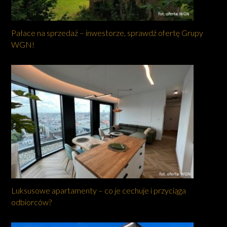
Pałace na sprzedaż – inwestorze, sprawdź ofertę Grupy
WGN!
Luksusowe apartamenty – co je cechuje i przyciąga
odbiorców?