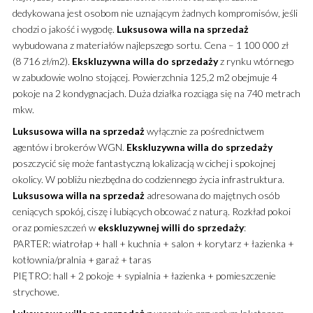
dedykowana jest osobom nie uznającym żadnych kompromisów, jeśli
chodzi o jakość i wygodę.
Luksusowa
willa
na sprzedaż
wybudowana z materiałów najlepszego sortu. Cena – 1 100 000 zł
(8 716 zł/m2).
Ekskluzywna
willa
do sprzedaży
z rynku wtórnego
w zabudowie wolno stojącej. Powierzchnia 125,2 m2 obejmuje 4
pokoje na 2 kondygnacjach. Duża działka rozciąga się na 740 metrach
mkw.
Luksusowa
willa
na sprzedaż
wyłącznie za pośrednictwem
agentów i brokerów WGN.
Ekskluzywna
willa
do sprzedaży
poszczycić się może fantastyczną lokalizacją w cichej i spokojnej
okolicy. W pobliżu niezbędna do codziennego życia infrastruktura.
Luksusowa
willa
na sprzedaż
adresowana do majętnych osób
ceniących spokój, ciszę i lubiących obcować z naturą. Rozkład pokoi
oraz pomieszczeń w
ekskluzywnej
willi
do sprzedaży
:
PARTER: wiatrołap + hall + kuchnia + salon + korytarz + łazienka +
kotłownia/pralnia + garaż + taras
PIĘTRO: hall + 2 pokoje + sypialnia + łazienka + pomieszczenie
strychowe.