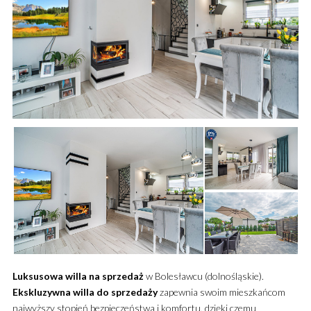
Luksusowa
willa
na sprzedaż
w Bolesławcu (dolnośląskie).
Ekskluzywna
willa
do sprzedaży
zapewnia swoim mieszkańcom
najwyższy stopień bezpieczeństwa i komfortu, dzięki czemu