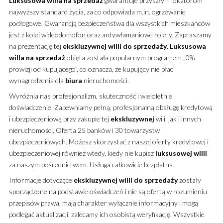
Luksusowa
willa
na sprzedaż
gwarantuje przyszłym lokatorom
najwyższy standard życia, za co odpowiada m.in. ogrzewanie
podłogowe. Gwarancją bezpieczeństwa dla wszystkich mieszkańców
jest z kolei wideodomofon oraz antywłamaniowe rolety. Zapraszamy
na prezentację tej
ekskluzywnej
willi
do sprzedaży
.
Luksusowa
willa
na sprzedaż
objęta została popularnym programem „0%
prowizji od kupującego”, co oznacza, że kupujący nie płaci
wynagrodzenia dla
biura
nieruchomości.
Wyróżnia nas profesjonalizm, skuteczność i wieloletnie
doświadczenie. Zapewniamy pełną, profesjonalną obsługę kredytową
i ubezpieczeniową przy zakupie tej
ekskluzywnej
wili, jak i innych
nieruchomości. Oferta 25 banków i 30 towarzystw
ubezpieczeniowych. Możesz skorzystać z naszej oferty kredytowej i
ubezpieczeniowej również wtedy, kiedy nie kupisz
luksusowej
willi
za naszym pośrednictwem. Usługa całkowicie bezpłatna.
Informacje dotyczące
ekskluzywnej
willi
do sprzedaży
zostały
sporządzone na podstawie oświadczeń i nie są ofertą w rozumieniu
przepisów prawa, mają charakter wyłącznie informacyjny i mogą
podlegać aktualizacji, zalecamy ich osobistą weryfikację. Wszystkie