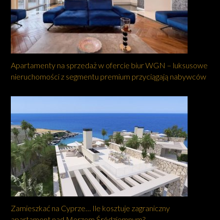
Apartamenty na sprzedaż w ofercie biur WGN – luksusowe
nieruchomości z segmentu premium przyciągają nabywców
Zamieszkać na Cyprze… Ile kosztuje zagraniczny
apartament nad Morzem Śródziemnym?