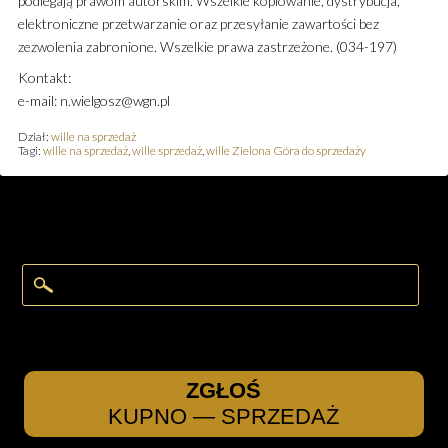
podlegają prawom autorskim. Wszelkie kopiowanie, dystrybucja,
elektroniczne przetwarzanie oraz przesyłanie zawartości bez
zezwolenia zabronione. Wszelkie prawa zastrzeżone. (034-197)
Kontakt:
e-mail: n.wielgosz@wgn.pl
Dział:
wille na sprzedaż
Tagi:
wille na sprzedaż
,
wille sprzedaż
,
wille Zielona Góra do sprzedaży
ZGŁOŚ
KUPNO — SPRZEDAŻ