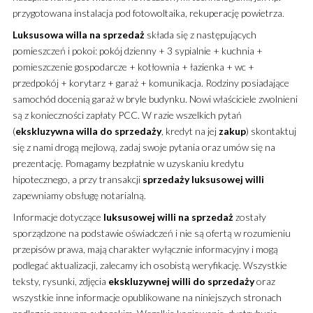
przygotowana instalacja pod fotowoltaika, rekuperację powietrza.
Luksusowa
willa
na sprzedaż
składa się z następujących
pomieszczeń i pokoi: pokój dzienny + 3 sypialnie + kuchnia +
pomieszczenie gospodarcze + kotłownia + łazienka + wc +
przedpokój + korytarz + garaż + komunikacja. Rodziny posiadające
samochód docenią garaż w bryle budynku. Nowi właściciele zwolnieni
są z konieczności zapłaty PCC. W razie wszelkich pytań
(
ekskluzywna
willa
do sprzedaży
, kredyt na jej
zakup
) skontaktuj
się z nami drogą mejlową, zadaj swoje pytania oraz umów się na
prezentację. Pomagamy bezpłatnie w uzyskaniu kredytu
hipotecznego, a przy transakcji
sprzedaży
luksusowej
willi
zapewniamy obsługę notarialną.
Informacje dotyczące
luksusowej
willi
na sprzedaż
zostały
sporządzone na podstawie oświadczeń i nie są ofertą w rozumieniu
przepisów prawa, mają charakter wyłącznie informacyjny i mogą
podlegać aktualizacji, zalecamy ich osobistą weryfikację. Wszystkie
teksty, rysunki, zdjęcia
ekskluzywnej
willi
do sprzedaży
oraz
wszystkie inne informacje opublikowane na niniejszych stronach