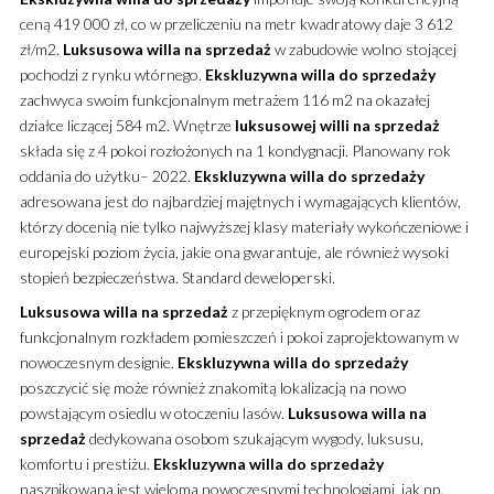
ceną 419 000 zł, co w przeliczeniu na metr kwadratowy daje 3 612
zł/m2.
Luksusowa
willa
na sprzedaż
w zabudowie wolno stojącej
pochodzi z rynku wtórnego.
Ekskluzywna
willa
do sprzedaży
zachwyca swoim funkcjonalnym metrażem 116 m2 na okazałej
działce liczącej 584 m2. Wnętrze
luksusowej
willi
na sprzedaż
składa się z 4 pokoi rozłożonych na 1 kondygnacji. Planowany rok
oddania do użytku– 2022.
Ekskluzywna
willa
do sprzedaży
adresowana jest do najbardziej majętnych i wymagających klientów,
którzy docenią nie tylko najwyższej klasy materiały wykończeniowe i
europejski poziom życia, jakie ona gwarantuje, ale również wysoki
stopień bezpieczeństwa. Standard deweloperski.
Luksusowa
willa
na sprzedaż
z przepięknym ogrodem oraz
funkcjonalnym rozkładem pomieszczeń i pokoi zaprojektowanym w
nowoczesnym designie.
Ekskluzywna
willa
do sprzedaży
poszczycić się może również znakomitą lokalizacją na nowo
powstającym osiedlu w otoczeniu lasów.
Luksusowa
willa
na
sprzedaż
dedykowana osobom szukającym wygody, luksusu,
komfortu i prestiżu.
Ekskluzywna
willa
do sprzedaży
naszpikowana jest wieloma nowoczesnymi technologiami, jak np.