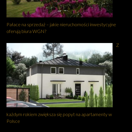
Pałace na sprzedaż – jakie nieruchomości inwestycyjne
oferują biura WGN?
Z
każdym rokiem zwiększa się popyt na apartamenty w
Polsce