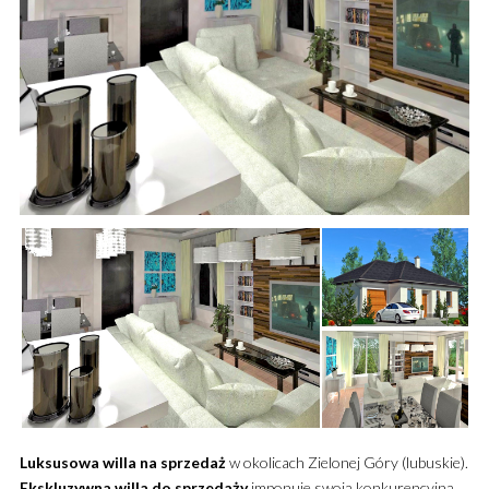
Luksusowa
willa
na sprzedaż
w okolicach Zielonej Góry (lubuskie).
Ekskluzywna
willa
do sprzedaży
imponuje swoją konkurencyjną