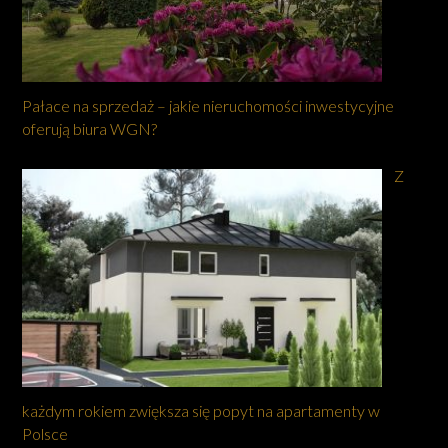
Pałace na sprzedaż – jakie nieruchomości inwestycyjne
oferują biura WGN?
Z
każdym rokiem zwiększa się popyt na apartamenty w
Polsce