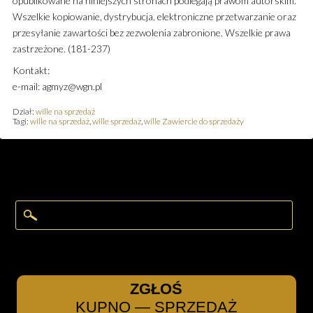
opublikowane na niniejszych stronach podlegają prawom autorskim.
Wszelkie kopiowanie, dystrybucja, elektroniczne przetwarzanie oraz
przesyłanie zawartości bez zezwolenia zabronione. Wszelkie prawa
zastrzeżone. (181-237)
Kontakt:
e-mail: agmyz@wgn.pl
Dział:
wille na sprzedaż
Tagi:
wille na sprzedaż
,
wille sprzedaż
,
wille Zawiercie do sprzedaży
ZGŁOŚ
KUPNO — SPRZEDAŻ