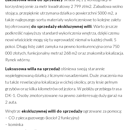
korzystnej cenie za metr kwadratowy 2 799 zł/m2. Zabudowa wolno
stojąca, przepięknie utrzymana działka o powierzchni 5000 m2,
a
także najlepszego sortu materiały wykończeniowe to kolejne zalety
tej oferowanej
do sprzedaży
ekskluzywnej
willi
. Warto jeszcze
podkreślić najwyższy standard wykończenia wnętrza, dzięki czemu
nowi właściciele mogą się tu wprowadzić niemal w każdej chwili. 5
pokoi. Długą listę zalet zamyka na pewno konkurencyjna cena 750
000 złotych, funkcjonalny metraż 268 m2 oraz znakomita lokalizacja.
Rynek wtórny.
Luksusowa
willa
na sprzedaż
olśniewa swoją starannie
wypielęgnowaną działką z licznymi nasadzeniami. Duże znaczenia ma
tu także rewelacyjna lokalizacja w cichej okolicy, przy lesie pełnym
grzybów oraz kilka kilometrów od jeziora. W pobliżu przebiega trasa
DK-1. Osoby zmotoryzowane na pewno zainteresuję duży garaż na
2 auta.
Wnętrze
ekskluzywnej
willi
do sprzedaży
ogrzewane za pomocą:
– CO z pieca gazowego (kocioł 2 funkcyjny)
– kominka