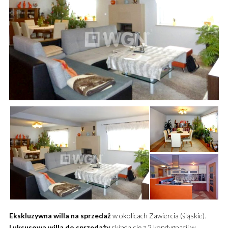
Ekskluzywna
willa
na sprzedaż
w okolicach Zawiercia (śląskie).
Luksusowa
willa
do sprzedaży
składa się z 2 kondygnacji w