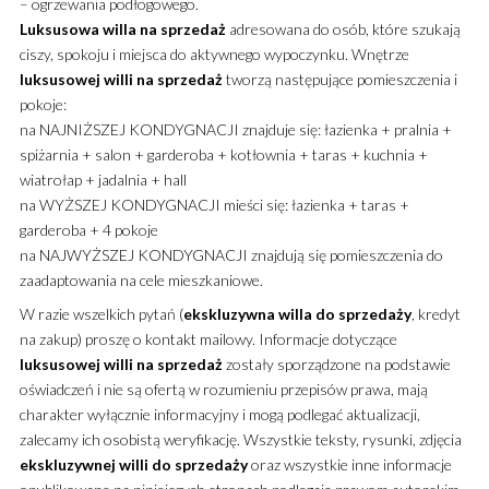
– ogrzewania podłogowego.
Luksusowa
willa
na sprzedaż
adresowana do osób, które szukają
ciszy, spokoju i miejsca do aktywnego wypoczynku. Wnętrze
luksusowej
willi
na sprzedaż
tworzą następujące pomieszczenia i
pokoje:
na NAJNIŻSZEJ KONDYGNACJI znajduje się: łazienka + pralnia +
spiżarnia + salon + garderoba + kotłownia + taras + kuchnia +
wiatrołap + jadalnia + hall
na WYŻSZEJ KONDYGNACJI mieści się: łazienka + taras +
garderoba + 4 pokoje
na NAJWYŻSZEJ KONDYGNACJI znajdują się pomieszczenia do
zaadaptowania na cele mieszkaniowe.
W razie wszelkich pytań (
ekskluzywna
willa
do sprzedaży
, kredyt
na zakup) proszę o kontakt mailowy. Informacje dotyczące
luksusowej
willi
na sprzedaż
zostały sporządzone na podstawie
oświadczeń i nie są ofertą w rozumieniu przepisów prawa, mają
charakter wyłącznie informacyjny i mogą podlegać aktualizacji,
zalecamy ich osobistą weryfikację. Wszystkie teksty, rysunki, zdjęcia
ekskluzywnej
willi
do sprzedaży
oraz wszystkie inne informacje