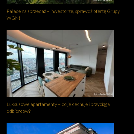
Pałace na sprzedaż – inwestorze, sprawdź ofertę Grupy
WGN!
Luksusowe apartamenty – co je cechuje i przyciąga
odbiorców?