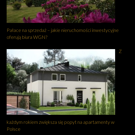
Pałace na sprzedaż – jakie nieruchomości inwestycyjne
oferują biura WGN?
Z
każdym rokiem zwiększa się popyt na apartamenty w
Polsce