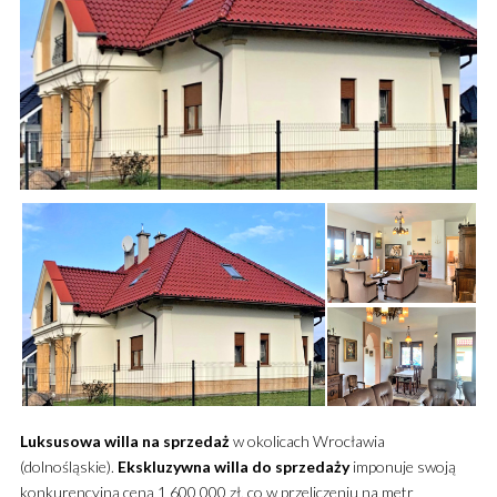
Luksusowa
willa
na sprzedaż
w okolicach Wrocławia
(dolnośląskie).
Ekskluzywna
willa
do sprzedaży
imponuje swoją
konkurencyjną ceną 1 600 000 zł, co w przeliczeniu na metr