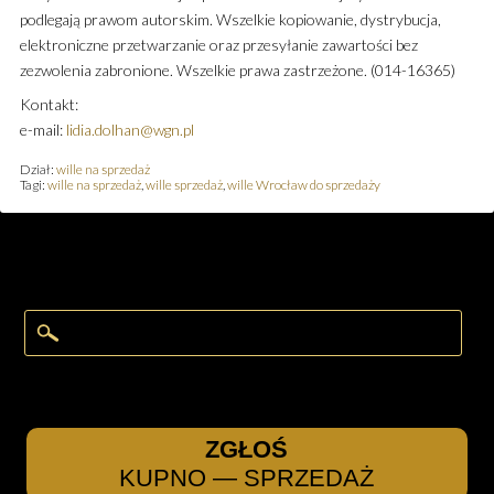
podlegają prawom autorskim. Wszelkie kopiowanie, dystrybucja,
elektroniczne przetwarzanie oraz przesyłanie zawartości bez
zezwolenia zabronione. Wszelkie prawa zastrzeżone. (014-16365)
Kontakt:
e-mail:
lidia.dolhan@wgn.pl
Dział:
wille na sprzedaż
Tagi:
wille na sprzedaż
,
wille sprzedaż
,
wille Wrocław do sprzedaży
ZGŁOŚ
KUPNO — SPRZEDAŻ