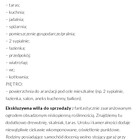
– taras;
– kuchnia;
– jadalnia;
– spiżarnia;
– pomieszczenie gospodarcze/pralnia;
– 2 sypialnie;
– łazienka;
– przedpokój;
– wiatrołap;
– wc;
– kotłownia;
PIĘTRO:
– powierzchnia do aranżacji pod cele mieszkalne (np. 2 sypialnie,
łazienka, salon, aneks kuchenny, balkon).
Ekskluzywna
willa
do sprzedaży
z fantastycznie zaaranżowanym
ogrodem obsadzonym niskopienną roślinnością. Znajdziemy tu
dodatkowo drewutnię, skalniak, taras. Uroku i kameralności dodaje
niewątpliwie ciekawie wkomponowane, oświetlenie punktowe.
Rodziny posiadające samochód docenią wolno stojący garaż przy