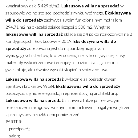
kwadratowy daje 5 429 zł/m2.
Luksusowa
willa
na sprzedaż
w
zabudowie wolno stojącej pochodzi z rynku wtórnego.
Ekskluzywna
willa
do sprzedaży
zachwyca swoim funkcjonalnym metrażem
294,71 m2 na okazałej działce liczącej 1 500 m2. Wnętrze
luksusowej
willi
na sprzedaż
składa się z 4 pokoi rozłożonych na 2
kondygnacjach. Rok budowy – 2019.
Ekskluzywna
willa
do
sprzedaży
adresowana jest do najbardziej majętnych i
wymagających klientów, którzy docenią nie tylko najwyższej klasy
materiały wykończeniowe i europejski poziom życia, jakie ona
gwarantuje, ale również wysoki stopień bezpieczeństwa.
Luksusowa
willa
na sprzedaż
wyłącznie za pośrednictwem
agentów i brokerów WGN.
Ekskluzywna
willa
do sprzedaży
poszczycić się może elegancką i reprezentacyjną architekturą.
Luksusowa
willa
na sprzedaż
zachwyca także po pierwszym
przekroczeniu progu wytwornym, komfortowym, bogatym wnętrzem
z przemyślanym rozkładem pomieszczeń:
PARTER:
– przedpokój;
– salon;