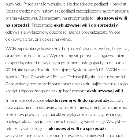
budynku. Przed garażem znajduje się dodatkowo podjazd + parking
(poza ogrodzeniem, natomiast podjazd zabezpieczony automatyczną
bramą wjazdową). Zapraszamy na prezentację tej
luksusowej
willi
na sprzedaż
. Prezentacje
ekskluzywnej
willi
do sprzedaży
odbywa się wyłącznie w obecności agenta prowadzącego. Więcej
ciekawych ofert znajdziesz na wgn.pl.
WGN zapewnia rynkowe ceny, bezpieczeństwo korzystnej transakcji
oraz pomoc notariusza. Wyróżniamy się pełnym zaangażowaniem,
ekspercką wiedz i najwyższym poziomem usług opartych na ponad
30-letnim doświadczeniu. Stosujemy System Jakości ZJ WGN oraz
Kodeks Etyki Zawodowej Polskiej Federacji Rynku Nieruchomości.
Zapewniamy pomoc w doborze oraz uzyskaniu najkorzystniejszego
kredytu hipotecznego na zakup bądź remont
ekskluzywnej
willi
.
Informacje dotyczące
ekskluzywnej
willi
do sprzedaży
zostały
sporządzone na podstawie oświadczeń i nie są ofertą w rozumieniu
przepisów prawa, mają charakter wyłącznie informacyjny i mogą
podlegać aktualizacji, zalecamy ich osobistą weryfikację. Wszystkie
teksty, rysunki, zdjęcia
luksusowej
willi
na sprzedaż
oraz
wszystkie inne informacje opublikowane na niniejszych stronach