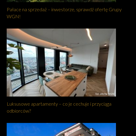
Pałace na sprzedaż – inwestorze, sprawdź ofertę Grupy
WGN!
Luksusowe apartamenty – co je cechuje i przyciąga
odbiorców?