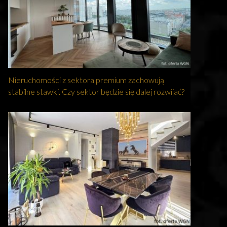
Nieruchomości z sektora premium zachowują
stabilne stawki. Czy sektor będzie się dalej rozwijać?