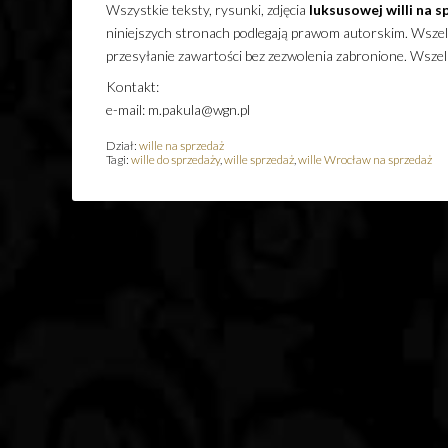
Wszystkie teksty, rysunki, zdjęcia
luksusowej
willi
na s
niniejszych stronach podlegają prawom autorskim. Wszelk
przesyłanie zawartości bez zezwolenia zabronione. Wsze
Kontakt:
e-mail: m.pakula@wgn.pl
Dział:
wille na sprzedaż
Tagi:
wille do sprzedaży
,
wille sprzedaż
,
wille Wrocław na sprzedaż