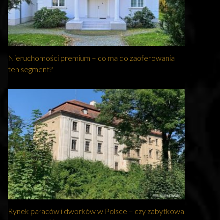
Nieruchomości premium – co ma do zaoferowania
ten segment?
Rynek pałaców i dworków w Polsce – czy zabytkowa