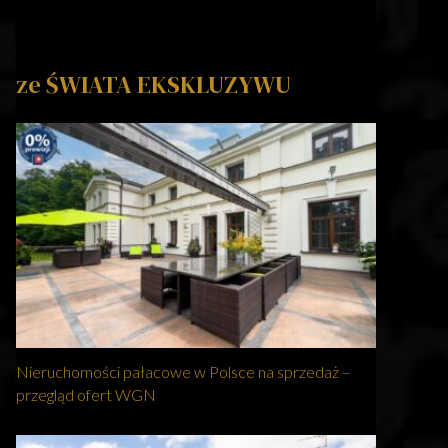
ze ŚWIATA EKSKLUZYWU
Nieruchomości pałacowe w Polsce na sprzedaż –
przegląd ofert WGN