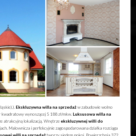
ąskie).).
Ekskluzywna
willa
na sprzedaż
w zabudowie wolno
etr kwadratowy wynoszącej 5 188 zł/mkw.
Luksusowa
willa
na
e atrakcyjną lokalizacją. Wnętrze
ekskluzywnej
willi
do
ch. Malownicza i perfekcyjnie zagospodarowana działka rozciąga
usowej
willi
na sprzedaż
tworzy siedem pokoi. Powierzchnia 372