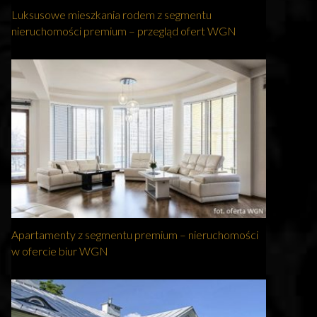
Luksusowe mieszkania rodem z segmentu
nieruchomości premium – przegląd ofert WGN
Apartamenty z segmentu premium – nieruchomości
w ofercie biur WGN