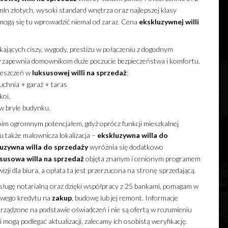
n złotych, wysoki standard wnętrza oraz najlepszej klasy
ogą się tu wprowadzić niemal od zaraz. Cena
ekskluzywnej
willi
jących ciszy, wygody, prestiżu w połączeniu z dogodnym
y
zapewnia domownikom duże poczucie bezpieczeństwa i komfortu.
mieszczeń w
luksusowej
willi
na sprzedaż
:
uchnia + garaż + taras
koi.
w bryle budynku.
im ogromnym potencjałem, gdyż oprócz funkcji mieszkalnej
tu także malownicza lokalizacja –
ekskluzywna
willa
do
luzywna
willa
do sprzedaży
wyróżnia się dodatkowo
susowa
willa
na sprzedaż
objęta znanym i cenionym programem
izji dla biura, a opłata ta jest przerzucona na stronę sprzedającą.
ugę notarialną oraz dzięki współpracy z 25 bankami, pomagam w
kowego kredytu na
zakup
, budowę lub jej remont. Informacje
rządzone na podstawie oświadczeń i nie są ofertą w rozumieniu
mogą podlegać aktualizacji, zalecamy ich osobistą weryfikację.