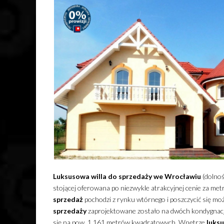
Luksusowa
willa
do sprzedaży
we Wrocławiu
(dolnośl
stojącej oferowana po niezwykle atrakcyjnej cenie za m
sprzedaż
pochodzi z rynku wtórnego i poszczycić się moż
sprzedaży
zaprojektowane zostało na dwóch kondygnacja
się na pow. 1 161 metrów kwadratowych. Wnętrze
luks