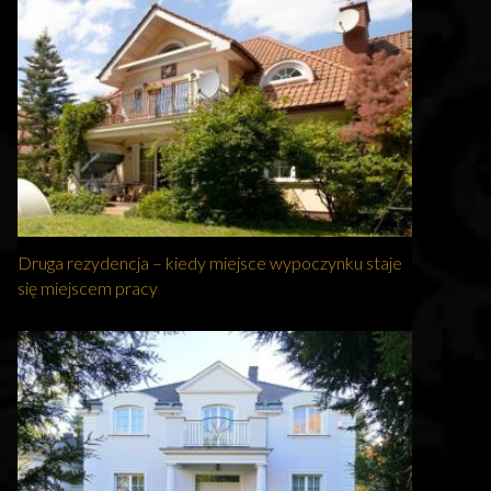
Druga rezydencja – kiedy miejsce wypoczynku staje
się miejscem pracy