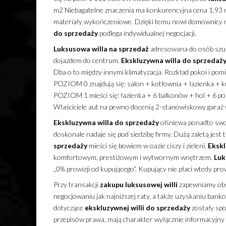
m2 Niebagatelne znaczenia ma konkurencyjna cena 1,93 ml
materiały wykończeniowe. Dzięki temu nowi domownicy m
do sprzedaży
podlega indywidualnej negocjacji.
Luksusowa
willa
na sprzedaż
adresowana do osób szuka
dojazdem do centrum.
Ekskluzywna
willa
do sprzedaż
Dba o to między innymi klimatyzacja. Rozkład pokoi i po
POZIOM 0 znajdują się: salon + kotłownia + łazienka + k
POZIOM 1 mieści się: łazienka + 6 balkonów + hol + 6 po
Właściciele aut na pewno docenią 2-stanowiskowy garaż 
Ekskluzywna
willa
do sprzedaży
olśniewa ponadto swo
doskonale nadaje się pod siedzibę firmy. Dużą zaletą jest 
sprzedaży
mieści się bowiem w oazie ciszy i zieleni.
Eksk
komfortowym, prestiżowym i wytwornym wnętrzem.
Luk
„0% prowizji od kupującego”. Kupujący nie płaci wtedy prow
Przy transakcji
zakupu
luksusowej
willi
zapewniamy obsł
negocjowaniu jak najniższej raty, a także uzyskaniu ban
dotyczące
ekskluzywnej
willi
do sprzedaży
zostały spo
przepisów prawa, mają charakter wyłącznie informacyjny i 