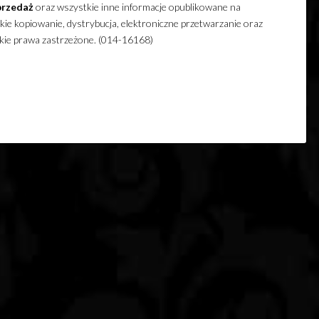
przedaż
oraz wszystkie inne informacje opublikowane na
ie kopiowanie, dystrybucja, elektroniczne przetwarzanie oraz
lkie prawa zastrzeżone. (014-16168)