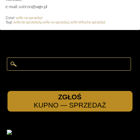
e-mail: ustron@wgn.pl
Dział:
wille na sprzedaż
Tagi:
wille do sprzedaży
,
wille na sprzedaż
,
wille Włochy sprzedaż
ZGŁOŚ
KUPNO — SPRZEDAŻ