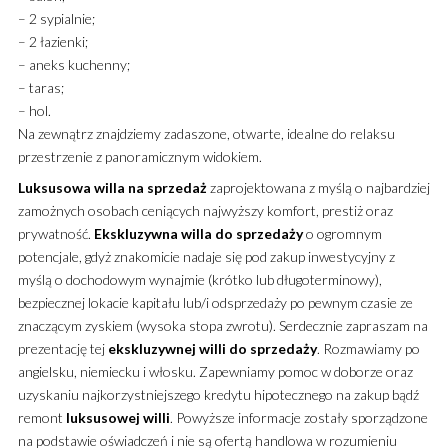
– 2 sypialnie;
– 2 łazienki;
– aneks kuchenny;
– taras;
– hol.
Na zewnątrz znajdziemy zadaszone, otwarte, idealne do relaksu
przestrzenie z panoramicznym widokiem.
Luksusowa willa na sprzedaż
zaprojektowana z myślą o najbardziej
zamożnych osobach ceniących najwyższy komfort, prestiż oraz
prywatność.
Ekskluzywna willa do sprzedaży
o ogromnym
potencjale, gdyż znakomicie nadaje się pod zakup inwestycyjny z
myślą o dochodowym wynajmie (krótko lub długoterminowy),
bezpiecznej lokacie kapitału lub/i odsprzedaży po pewnym czasie ze
znaczącym zyskiem (wysoka stopa zwrotu). Serdecznie zapraszam na
prezentację tej
ekskluzywnej willi do sprzedaży
. Rozmawiamy po
angielsku, niemiecku i włosku. Zapewniamy pomoc w doborze oraz
uzyskaniu najkorzystniejszego kredytu hipotecznego na zakup bądź
remont
luksusowej willi
. Powyższe informacje zostały sporządzone
na podstawie oświadczeń i nie są ofertą handlowa w rozumieniu