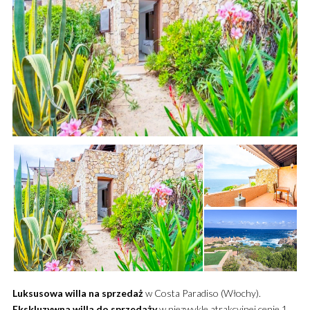
Luksusowa willa na sprzedaż
w Costa Paradiso (Włochy).
Ekskluzywna willa do sprzedaży
w niezwykle atrakcyjnej cenie 1