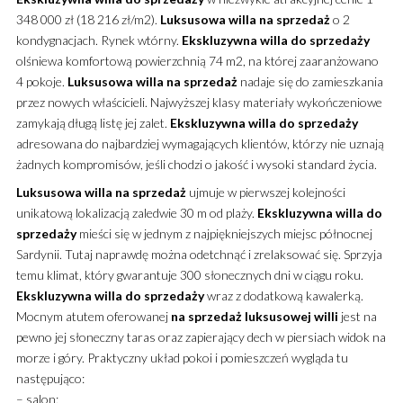
348 000 zł (18 216 zł/m2).
Luksusowa willa na sprzedaż
o 2
kondygnacjach. Rynek wtórny.
Ekskluzywna willa do sprzedaży
olśniewa komfortową powierzchnią 74 m2, na której zaaranżowano
4 pokoje.
Luksusowa willa na sprzedaż
nadaje się do zamieszkania
przez nowych właścicieli. Najwyższej klasy materiały wykończeniowe
zamykają długą listę jej zalet.
Ekskluzywna willa do sprzedaży
adresowana do najbardziej wymagających klientów, którzy nie uznają
żadnych kompromisów, jeśli chodzi o jakość i wysoki standard życia.
Luksusowa willa na sprzedaż
ujmuje w pierwszej kolejności
unikatową lokalizacją zaledwie 30 m od plaży.
Ekskluzywna willa do
sprzedaży
mieści się w jednym z najpiękniejszych miejsc północnej
Sardynii. Tutaj naprawdę można odetchnąć i zrelaksować się. Sprzyja
temu klimat, który gwarantuje 300 słonecznych dni w ciągu roku.
Ekskluzywna willa do sprzedaży
wraz z dodatkową kawalerką.
Mocnym atutem oferowanej
na sprzedaż
luksusowej willi
jest na
pewno jej słoneczny taras oraz zapierający dech w piersiach widok na
morze i góry. Praktyczny układ pokoi i pomieszczeń wygląda tu
następująco:
– salon;