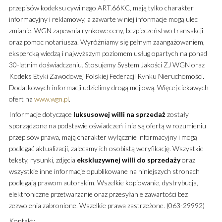
przepisów kodeksu cywilnego ART.66KC, mają tylko charakter
informacyjny i reklamowy, a zawarte w niej informacje mogą ulec
zmianie. WGN zapewnia rynkowe ceny, bezpieczeństwo transakcji
oraz pomoc notariusza. Wyróżniamy się pełnym zaangażowaniem,
ekspercką wiedzą i najwyższym poziomem usług opartych na ponad
30-letnim doświadczeniu. Stosujemy System Jakości ZJ WGN oraz
Kodeks Etyki Zawodowej Polskiej Federacji Rynku Nieruchomości.
Dodatkowych informacji udzielimy drogą mejlową. Więcej ciekawych
ofert na
www.wgn.pl
.
Informacje dotyczące
luksusowej willi na sprzedaż
zostały
sporządzone na podstawie oświadczeń i nie są ofertą w rozumieniu
przepisów prawa, mają charakter wyłącznie informacyjny i mogą
podlegać aktualizacji, zalecamy ich osobistą weryfikację. Wszystkie
teksty, rysunki, zdjęcia
ekskluzywnej willi do sprzedaży
oraz
wszystkie inne informacje opublikowane na niniejszych stronach
podlegają prawom autorskim. Wszelkie kopiowanie, dystrybucja,
elektroniczne przetwarzanie oraz przesyłanie zawartości bez
zezwolenia zabronione. Wszelkie prawa zastrzeżone. (063-29992)
Kontakt: