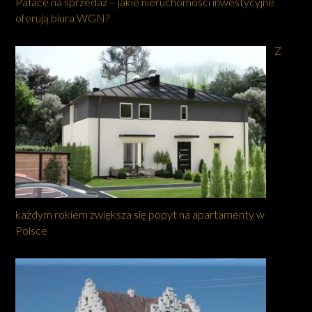
Pałace na sprzedaż – jakie nieruchomości inwestycyjne
oferują biura WGN?
Z
każdym rokiem zwiększa się popyt na apartamenty w
Polsce