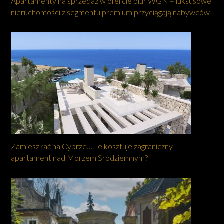
Apartamenty na sprzedaż w ofercie biur WGN – luksusowe
nieruchomości z segmentu premium przyciągają nabywców
Zamieszkać na Cyprze… Ile kosztuje zagraniczny
apartament nad Morzem Śródziemnym?