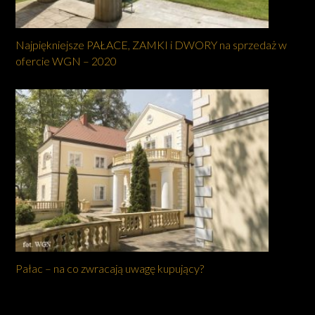
Najpiękniejsze PAŁACE, ZAMKI i DWORY na sprzedaż w
ofercie WGN – 2020
Pałac – na co zwracają uwagę kupujący?