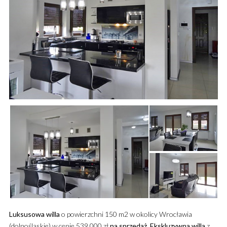
Luksusowa
willa
o powierzchni 150 m2 w okolicy Wrocławia
(dolnośląskie) w cenie 539 000 zł
na sprzedaż
.
Ekskluzywna
willa
z