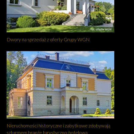
Dwory na sprzedaż z oferty Grupy WGN
Nieruchomości historyczne i zabytkowe zdobywają
szturmem branżę turystyczno-hotelową