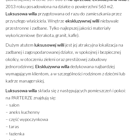
2013 roku posadowiona na działce o powierzchni 563 m2.
Luksusowa
willa
przygotowana od razu do zamieszkania przez
przyszłego właściciela. Wnętrze
ekskluzywnej
willi
niebywale
przestronne i zadbane. Tylko najlepszej jakości materiały
wykończeniowe (terakota, granit, kafle).
Dużym atutem
luksusowej
willi
jest jej atrakcyjna lokalizacja na
zadbanej i zagospodarowanej działce, w spokojnej i bezpiecznej
okolicy, w otoczeniu zieleni oraz prestiżowej zabudowy
jednorodzinnej.
Ekskluzywna
willa
dedykowana najbardziej
wymagającym klientom, a w szczególności rodzinom z dziećmi lub
kadrze managerskiej.
Luksusowa
willa
składa się z następujących pomieszczeń i pokoi:
na PARTERZE znajdują się:
– salon
– aneks kuchenny
– część wypoczynkowa
– taras
– łazienka