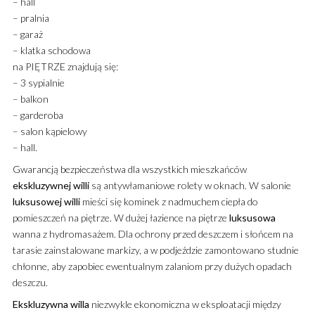
– hall
– pralnia
– garaż
– klatka schodowa
na PIĘTRZE znajdują się:
– 3 sypialnie
– balkon
– garderoba
– salon kąpielowy
– hall.
Gwarancją bezpieczeństwa dla wszystkich mieszkańców
ekskluzywnej
willi
są antywłamaniowe rolety w oknach. W salonie
luksusowej
willi
mieści się kominek z nadmuchem ciepła do
pomieszczeń na piętrze. W dużej łazience na piętrze
luksusowa
wanna z hydromasażem. Dla ochrony przed deszczem i słońcem na
tarasie zainstalowane markizy, a w podjeździe zamontowano studnie
chłonne, aby zapobiec ewentualnym zalaniom przy dużych opadach
deszczu.
Ekskluzywna
willa
niezwykle ekonomiczna w eksploatacji między