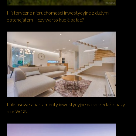
Historyczne nieruchomości inwestycyjne z dużym
potencjałem – czy warto kupić pałac?
Luksusowe apartamenty inwestycyjne na sprzedaż z bazy
biur WGN