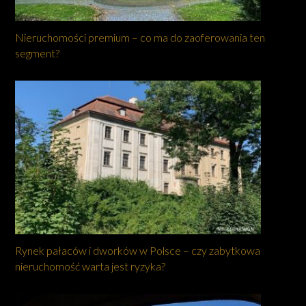
Nieruchomości premium – co ma do zaoferowania ten
segment?
Rynek pałaców i dworków w Polsce – czy zabytkowa
nieruchomość warta jest ryzyka?