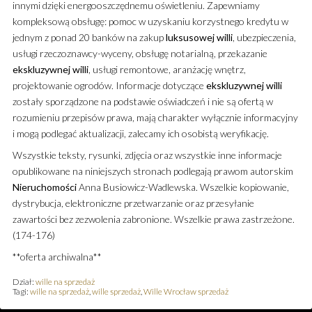
innymi dzięki energooszczędnemu oświetleniu. Zapewniamy
kompleksową obsługę: pomoc w uzyskaniu korzystnego kredytu w
jednym z ponad 20 banków na zakup
luksusowej
willi
, ubezpieczenia,
usługi rzeczoznawcy-wyceny, obsługę notarialną, przekazanie
ekskluzywnej
willi
, usługi remontowe, aranżację wnętrz,
projektowanie ogrodów. Informacje dotyczące
ekskluzywnej
willi
zostały sporządzone na podstawie oświadczeń i nie są ofertą w
rozumieniu przepisów prawa, mają charakter wyłącznie informacyjny
i mogą podlegać aktualizacji, zalecamy ich osobistą weryfikację.
Wszystkie teksty, rysunki, zdjęcia oraz wszystkie inne informacje
opublikowane na niniejszych stronach podlegają prawom autorskim
Nieruchomości
Anna Busiowicz-Wadlewska. Wszelkie kopiowanie,
dystrybucja, elektroniczne przetwarzanie oraz przesyłanie
zawartości bez zezwolenia zabronione. Wszelkie prawa zastrzeżone.
(174-176)
**oferta archiwalna**
Dział:
wille na sprzedaż
Tagi:
wille na sprzedaż
,
wille sprzedaż
,
Wille Wrocław sprzedaż