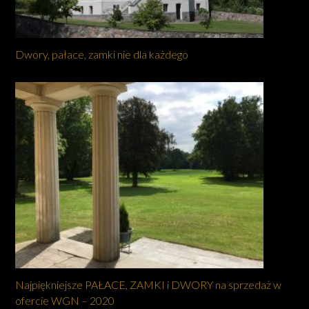
Dwory, pałace, zamki nie dla każdego
Najpiękniejsze PAŁACE, ZAMKI i DWORY na sprzedaż w
ofercie WGN – 2020