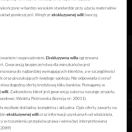
ykończone w bardzo wysokim standardzie przy użyciu materiałów
y układ pomieszczeń. Wnętrze
ekskluzywnej
willi
tworzą:
owaniem i wyposażeniem.
Ekskluzywna
willa
ogrzewana
ń. Gwarancją bezpieczeństwa dla mieszkańców jest
esowana do najbardziej wymagających klientów, a w szczególności
ek oraz poszukujących świętego spokoju. Nie odpowiada ci cena?
Państwa dogodną ofertę kredytową kilku banków. Pomagamy w
j
willi
. Zadowolony klient jest gwarancją sukcesu naszego zespołu.
wodowo: Wioleta Piotrowska (licencja nr: 20011).
a możliwie dokładna, kompletna i aktualna. Opis oferty zawarty na
dzin
ekskluzywnej
willi
oraz informacji uzyskanych od właściciela,
erty w rozumieniu przepisów prawa i winna być interpretowana
-2089)