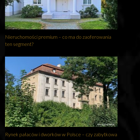
Nieruchomości premium – co ma do zaoferowania
ten segment?
Rynek pałaców i dworków w Polsce – czy zabytkowa