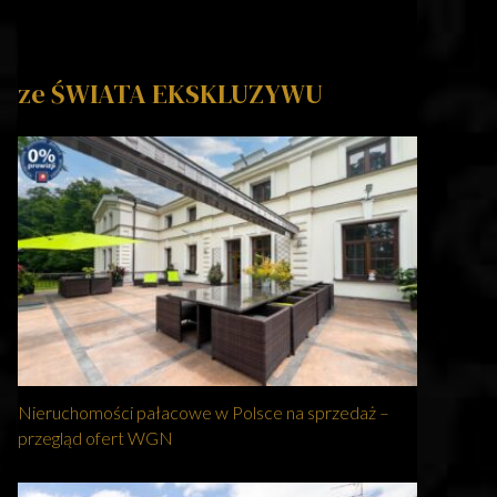
ze ŚWIATA EKSKLUZYWU
Nieruchomości pałacowe w Polsce na sprzedaż –
przegląd ofert WGN