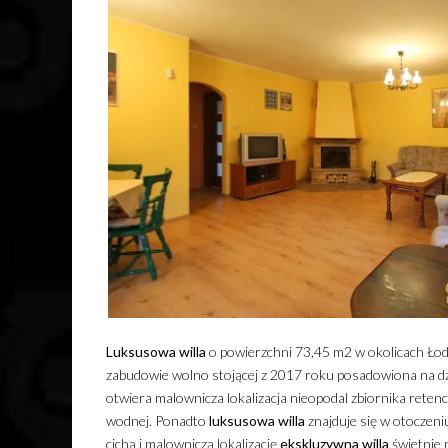
Luksusowa
willa
o powierzchni 73,45 m2 w okolicach Łodz
zabudowie wolno stojącej z 2017 roku posadowiona na dzi
otwiera malownicza lokalizacja nieopodal zbiornika reten
wodnej. Ponadto
luksusowa
willa
znajduje się w otoczeni
cichą i malowniczą lokalizację
ekskluzywna
willa
świetnie 