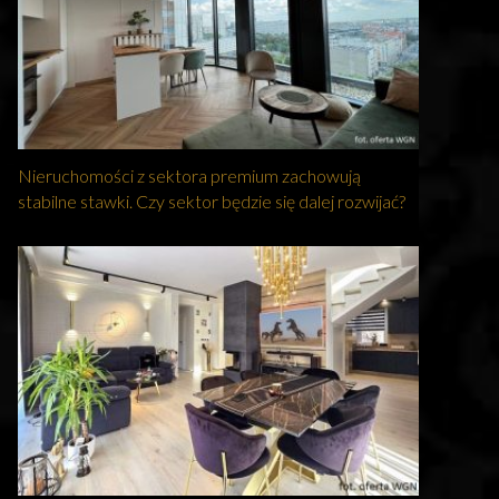
Nieruchomości z sektora premium zachowują
stabilne stawki. Czy sektor będzie się dalej rozwijać?