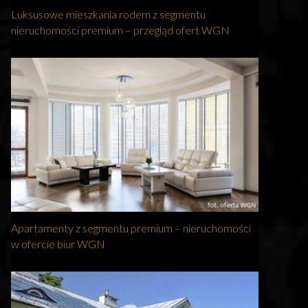
Luksusowe mieszkania rodem z segmentu
nieruchomości premium – przegląd ofert WGN
Apartamenty z segmentu premium – nieruchomości
w ofercie biur WGN