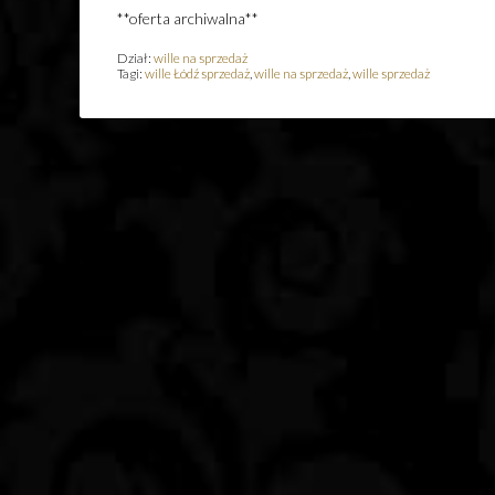
**oferta archiwalna**
Dział:
wille na sprzedaż
Tagi:
wille Łódź sprzedaż
,
wille na sprzedaż
,
wille sprzedaż