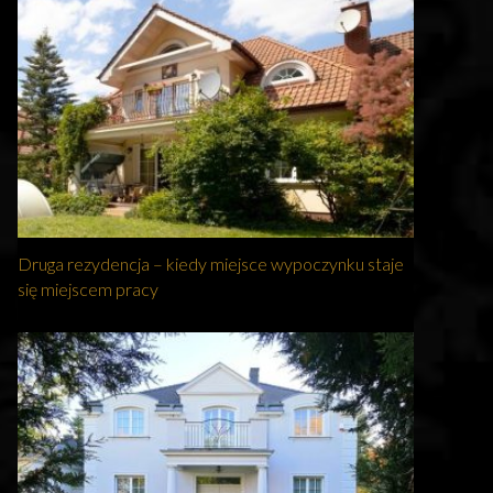
Druga rezydencja – kiedy miejsce wypoczynku staje
się miejscem pracy