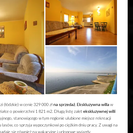
i (łódzkie) w cenie 329 000 zł
na sprzedaż
.
Ekskluzywna
willa
w
ałce o powierzchni 1 821 m2. Długą listę zalet
ekskluzywnej
willi
cyjnego, stanowiącego w tym regionie ulubione miejsce rekreacji
u lasów, co sprzyja wypoczynkowi po ciężkim dniu pracy. Z uwagi na
nadaje się również na wakacyjne i urlopowe wyjazdy.