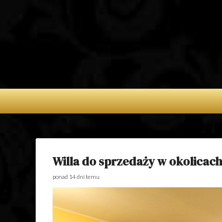
APARTAMENTY 
NA WYNAJEM 
POSIADŁOŚC
SPRZEDAŻ – D
SPRZEDAŻ
Willa do sprzedaży w okolicach
ponad 14 dni temu