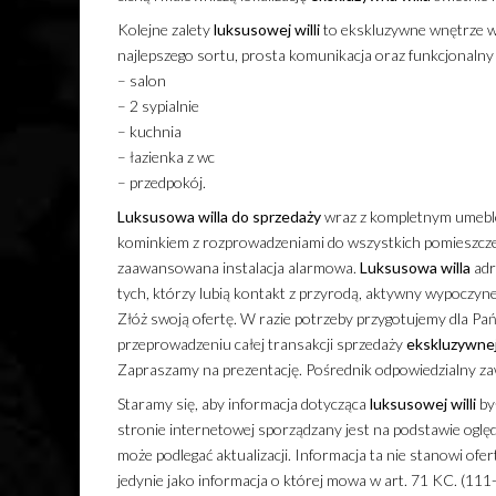
Kolejne zalety
luksusowej
willi
to ekskluzywne wnętrze w
najlepszego sortu, prosta komunikacja oraz funkcjonaln
– salon
– 2 sypialnie
– kuchnia
– łazienka z wc
– przedpokój.
Luksusowa
willa
do sprzedaży
wraz z kompletnym umebl
kominkiem z rozprowadzeniami do wszystkich pomieszcze
zaawansowana instalacja alarmowa.
Luksusowa
willa
adr
tych, którzy lubią kontakt z przyrodą, aktywny wypoczyn
Złóż swoją ofertę. W razie potrzeby przygotujemy dla 
przeprowadzeniu całej transakcji sprzedaży
ekskluzywne
Zapraszamy na prezentację. Pośrednik odpowiedzialny za
Staramy się, aby informacja dotycząca
luksusowej
willi
był
stronie internetowej sporządzany jest na podstawie oglę
może podlegać aktualizacji. Informacja ta nie stanowi of
jedynie jako informacja o której mowa w art. 71 KC. (111