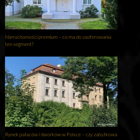
Nieruchomości premium – co ma do zaoferowania
ten segment?
Rynek pałaców i dworków w Polsce – czy zabytkowa