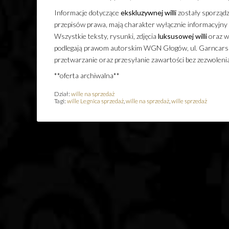
Informacje dotyczące
ekskluzywnej
willi
zostały sporządz
przepisów prawa, mają charakter wyłącznie informacyjny i 
Wszystkie teksty, rysunki, zdjęcia
luksusowej
willi
oraz w
podlegają prawom autorskim WGN Głogów, ul. Garncarska
przetwarzanie oraz przesyłanie zawartości bez zezwolen
**oferta archiwalna**
Dział:
wille na sprzedaż
Tagi:
wille Legnica sprzedaż
,
wille na sprzedaż
,
wille sprzedaż