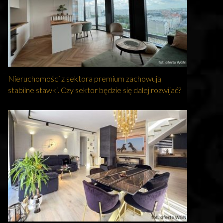
Nieruchomości z sektora premium zachowują
stabilne stawki. Czy sektor będzie się dalej rozwijać?