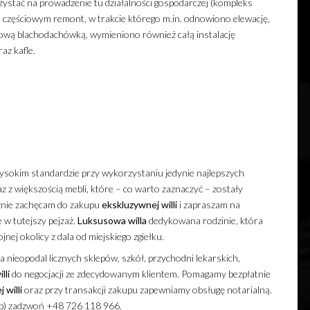
ystać na prowadzenie tu działalności gospodarczej (kompleks
 częściowym remont, w trakcie którego m.in. odnowiono elewację,
ową blachodachówką, wymieniono również całą instalację
az kafle.
okim standardzie przy wykorzystaniu jedynie najlepszych
z z większością mebli, które – co warto zaznaczyć – zostały
znie zachęcam do zakupu
ekskluzywnej
willi
i zapraszam na
 w tutejszy pejzaż.
Luksusowa
willa
dedykowana rodzinie, która
nej okolicy z dala od miejskiego zgiełku.
a nieopodal licznych sklepów, szkół, przychodni lekarskich,
lli
do negocjacji ze zdecydowanym klientem. Pomagamy bezpłatnie
j
willi
oraz przy transakcji zakupu zapewniamy obsługę notarialną.
up) zadzwoń +48 726 118 966.