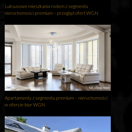
Luksusowe mieszkania rodem z segmentu
nieruchomości premium – przegląd ofert WGN
Apartamenty z segmentu premium – nieruchomości
w ofercie biur WGN