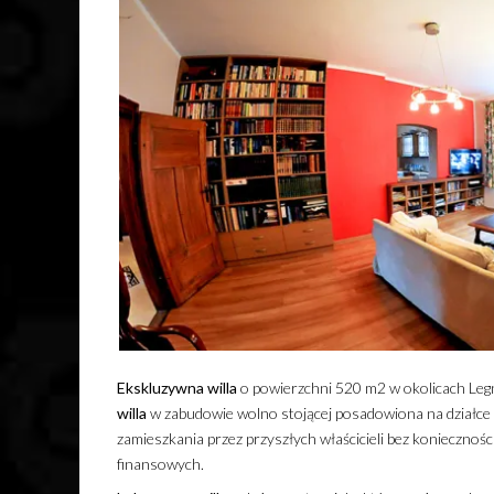
Ekskluzywna
willa
o powierzchni 520 m2 w okolicach Legn
willa
w zabudowie wolno stojącej posadowiona na działce
zamieszkania przez przyszłych właścicieli bez koniecznoś
finansowych.