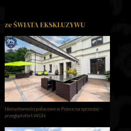
ze ŚWIATA EKSKLUZYWU
Nieruchomości pałacowe w Polsce na sprzedaż –
przegląd ofert WGN