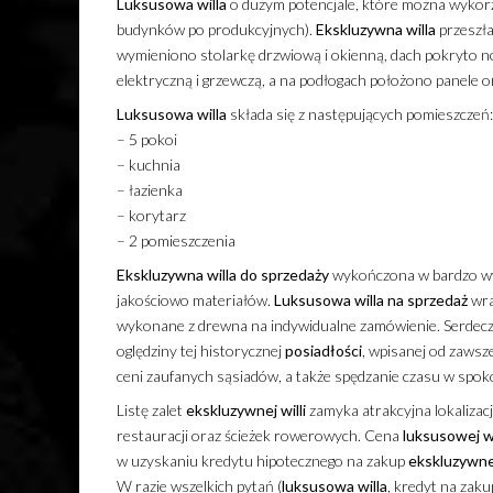
Luksusowa
willa
o dużym potencjale, które można wykorz
budynków po produkcyjnych).
Ekskluzywna
willa
przeszła
wymieniono stolarkę drzwiową i okienną, dach pokryto n
elektryczną i grzewczą, a na podłogach położono panele or
Luksusowa
willa
składa się z następujących pomieszczeń:
– 5 pokoi
– kuchnia
– łazienka
– korytarz
– 2 pomieszczenia
Ekskluzywna
willa
do sprzedaży
wykończona w bardzo wys
jakościowo materiałów.
Luksusowa
willa
na sprzedaż
wra
wykonane z drewna na indywidualne zamówienie. Serdec
oględziny tej historycznej
posiadłości
, wpisanej od zawsze
ceni zaufanych sąsiadów, a także spędzanie czasu w spokoj
Listę zalet
ekskluzywnej
willi
zamyka atrakcyjna lokalizacj
restauracji oraz ścieżek rowerowych. Cena
luksusowej
wi
w uzyskaniu kredytu hipotecznego na zakup
ekskluzywne
W razie wszelkich pytań (
luksusowa
willa
, kredyt na zak