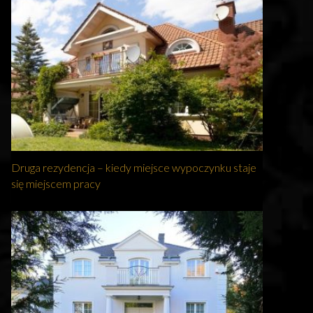
Druga rezydencja – kiedy miejsce wypoczynku staje
się miejscem pracy