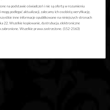
one na podstawie oświadczeń i nie są ofertą w rozumieniu
mogą podlegać aktualizacji, zalecamy ich osobistą weryfikację.
szystkie inne informacje opublikowane na niniejszych stronach
 22. Wszelkie kopiowanie, dystrybucja, elektroniczne
ia zabronione. Wszelkie prawa zastrzeżone. (152-2163)