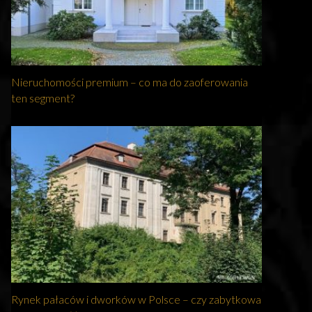
Nieruchomości premium – co ma do zaoferowania
ten segment?
Rynek pałaców i dworków w Polsce – czy zabytkowa