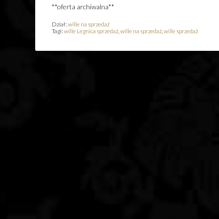
**oferta archiwalna**
Dział:
wille na sprzedaż
Tagi:
wille Legnica sprzedaż
,
wille na sprzedaż
,
wille sprzedaż