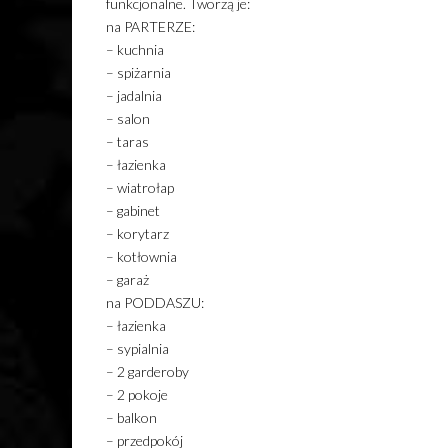
funkcjonalne. Tworzą je:
na PARTERZE:
– kuchnia
– spiżarnia
– jadalnia
– salon
– taras
– łazienka
– wiatrołap
– gabinet
– korytarz
– kotłownia
– garaż
na PODDASZU:
– łazienka
– sypialnia
– 2 garderoby
– 2 pokoje
– balkon
– przedpokój