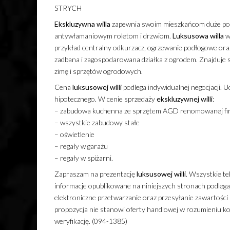
STRYCH
Ekskluzywna
willa
zapewnia swoim mieszkańcom duże poc
antywłamaniowym roletom i drzwiom.
Luksusowa
willa
w
przykład centralny odkurzacz, ogrzewanie podłogowe ora
zadbana i zagospodarowana działka z ogrodem. Znajduje 
zimę i sprzętów ogrodowych.
Cena
luksusowej
willi
podlega indywidualnej negocjacji. 
hipotecznego. W cenie sprzedaży
ekskluzywnej
willi
:
– zabudowa kuchenna ze sprzętem AGD renomowanej fi
– wszystkie zabudowy stałe
– oświetlenie
– regały w garażu
– regały w spiżarni.
Zapraszam na prezentację
luksusowej
willi
. Wszystkie te
informacje opublikowane na niniejszych stronach podleg
elektroniczne przetwarzanie oraz przesyłanie zawartości
propozycja nie stanowi oferty handlowej w rozumieniu ko
weryfikację. (094-1385)