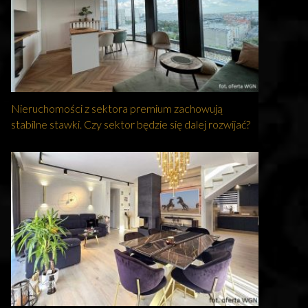
Nieruchomości z sektora premium zachowują
stabilne stawki. Czy sektor będzie się dalej rozwijać?