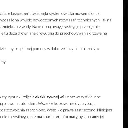
zucie bezpieczeństwa dzięki systemowi alarmowemu oraz
yposażona w wiele nowoczesnych rozwiązań technicznych, jak na
z zmiękczacz wody. Na osobną uwagę zasługuje przepięknie
się tu duża drewniana drewutnia do przechowywania drzewa na
Udzielamy bezpłatnej pomocy w doborze i uzyskaniu kredytu
rmy
ksty, rysunki, zdjęcia
ekskluzywnej
willi
oraz wszystkie inne
ają prawom autorskim. Wszelkie kopiowanie, dystrybucja,
 bez zezwolenia zabronione. Wszelkie prawa zastrzeżone. Niniejsza
deksu cywilnego, lecz ma charakter informacyjny zalecamy jej