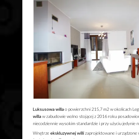
Luksusowa
willa
o powierzchni 215,7 m2 w okolicach Legn
willa
w zabudowie wolno stojącej z 2016 roku posadowion
niecodziennie wysokim standardzie i przy użyciu jedynie
Wnętrze
ekskluzywnej
willi
zaprojektowane i urządzone 