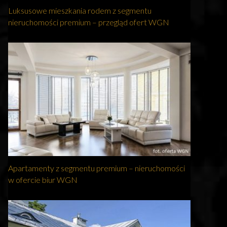
Luksusowe mieszkania rodem z segmentu
nieruchomości premium – przegląd ofert WGN
Apartamenty z segmentu premium – nieruchomości
w ofercie biur WGN