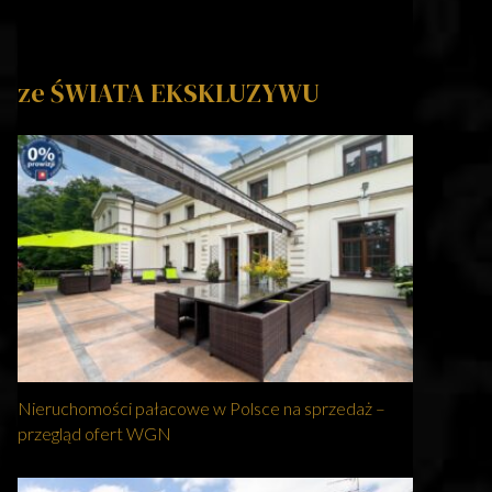
ze ŚWIATA EKSKLUZYWU
Nieruchomości pałacowe w Polsce na sprzedaż –
przegląd ofert WGN