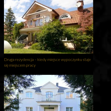
Druga rezydencja – kiedy miejsce wypoczynku staje
się miejscem pracy