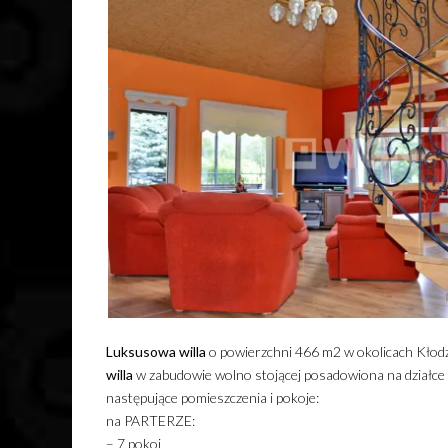
Luksusowa
willa
o powierzchni 466 m2 w okolicach Kłodz
willa
w zabudowie wolno stojącej posadowiona na działc
następujące pomieszczenia i pokoje:
na PARTERZE:
– 7 pokoi