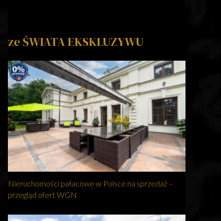
ze ŚWIATA EKSKLUZYWU
Nieruchomości pałacowe w Polsce na sprzedaż –
przegląd ofert WGN