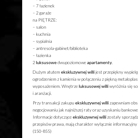
– 7 łazienek
– 2 garaże
na PIĘTRZE:
– salon
– kuchnia
– sypialnia
– antresola-gabinet/biblioteka
– łazienka
2
luksusowe
dwupoziomowe
apartamenty
.
Dużym atutem
ekskluzywnej
willi
jest przepiękny wypiel
ogrodzeniem z kamienia w połączeniu z piękną metaloplas
wyposażeniem. Wnętrze
luksusowej
willi
wyróżnia się so
i aranżacji.
Przy transakcji zakupu
ekskluzywnej
willi
zapewniam obsł
negocjowaniu jak najniższej raty oraz uzyskaniu bankow
Informacje dotyczące
ekskluzywnej
willi
zostały sporządz
przepisów prawa, mają charakter wyłącznie informacyjny i 
(150-855)