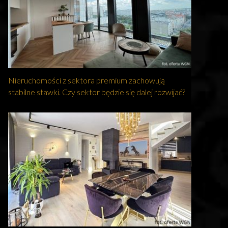
Nieruchomości z sektora premium zachowują
stabilne stawki. Czy sektor będzie się dalej rozwijać?