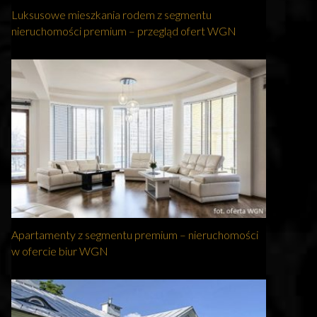
Luksusowe mieszkania rodem z segmentu
nieruchomości premium – przegląd ofert WGN
Apartamenty z segmentu premium – nieruchomości
w ofercie biur WGN