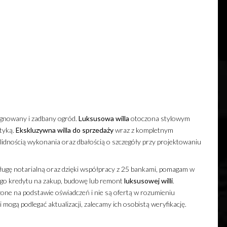
ęgnowany i zadbany ogród.
Luksusowa
willa
otoczona stylowym
tyką.
Ekskluzywna
willa
do sprzedaży
wraz z kompletnym
lidnością wykonania oraz dbałością o szczegóły przy projektowaniu
ugę notarialną oraz dzięki współpracy z 25 bankami, pomagam w
ego kredytu na zakup, budowę lub remont
luksusowej
willi
.
one na podstawie oświadczeń i nie są ofertą w rozumieniu
mogą podlegać aktualizacji, zalecamy ich osobistą weryfikację.