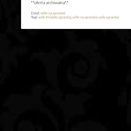
**oferta archiwalna**
Dział:
wille na sprzedaż
Tagi:
wille Kłodzko sprzedaż
,
wille na sprzedaż
,
wille sprzedaż