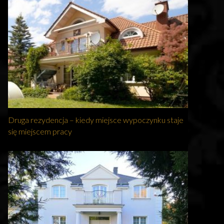
Druga rezydencja – kiedy miejsce wypoczynku staje
się miejscem pracy