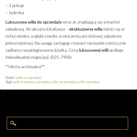
– 2 pokoje
– łazienka.
Luksusowa
willa
do sprzedaży
wraz ze znajdującą się w kuchni
zabudową. Atrakcyjna lokalizacja –
ekskluzywna
willa
mieści się w
cichej okolicy, w głębi osiedla, w otoczeniu prestiżowej zabudowy
jednorodzinnej. Na uwagę zasługuje również niezwykle estetycznie
zadbana i wypielęgnowana działka. Cena
luksusowej
willi
podlega
indywidualnej negocjacji. (025-7900)
**oferta archiwalna**
Dział:
wille na sprzedaż
Tagi:
wille Katowice sprzedaż
,
wille na sprzedaż
,
wille sprzedaż