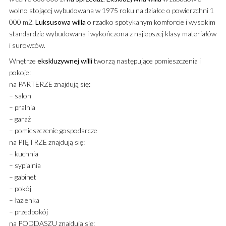
wolno stojącej wybudowana w 1975 roku na działce o powierzchni 1
000 m2.
Luksusowa
willa
o rzadko spotykanym komforcie i wysokim
standardzie wybudowana i wykończona z najlepszej klasy materiałów
i surowców.
Wnętrze
ekskluzywnej
willi
tworzą następujące pomieszczenia i
pokoje:
na PARTERZE znajdują się:
– salon
– pralnia
– garaż
– pomieszczenie gospodarcze
na PIĘTRZE znajdują się:
– kuchnia
– sypialnia
– gabinet
– pokój
– łazienka
– przedpokój
na PODDASZU znajdują się: