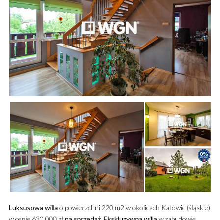
Luksusowa
willa
o powierzchni 220 m2 w okolicach Katowic (śląskie)
w cenie 630 000 zł
na sprzedaż
.
Ekskluzywna
willa
w zabudowie