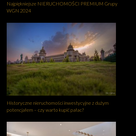
Najpiękniejsze NIERUCHOMOŚCI PREMIUM Grupy
WGN 2024
Historyczne nieruchomości inwestycyjne z dużym
potencjałem – czy warto kupić pałac?