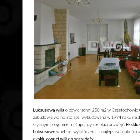
Luksusowa
willa
o powierzchni 250 m2 w Częstochowie (ś
zabudowie wolno stojącej wybudowana w 1994 roku na dz
słynnym programem „Kupujący nie płaci prowizji”.
Eksklu
Luksusowe
wnętrze, wykończenia z najlepszych jakościow
ekskluzywnej
willi
do sprzedaży
.