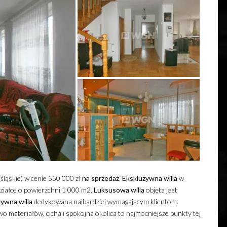
ląskie) w cenie 550 000 zł
na sprzedaż
.
Ekskluzywna
willa
w
iałce o powierzchni 1 000 m2.
Luksusowa
willa
objęta jest
zywna
willa
dedykowana najbardziej wymagającym klientom.
o materiałów, cicha i spokojna okolica to najmocniejsze punkty tej