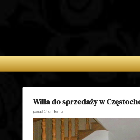
APARTAMENTY 
NA WYNAJEM 
POSIADŁOŚC
SPRZEDAŻ – D
SPRZEDAŻ
Willa do sprzedaży w Częstoch
ponad 14 dni temu