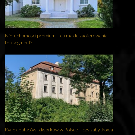
Nieruchomości premium – co ma do zaoferowania
ten segment?
Rynek pałaców i dworków w Polsce – czy zabytkowa