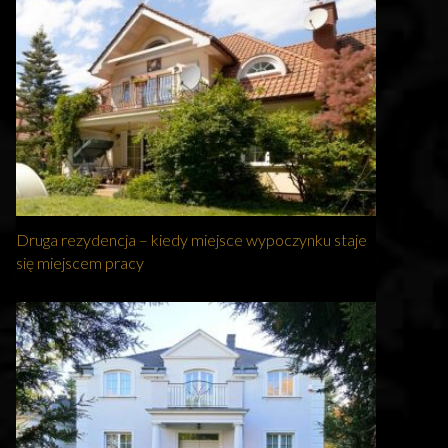
Druga rezydencja – kiedy miejsce wypoczynku staje
się miejscem pracy