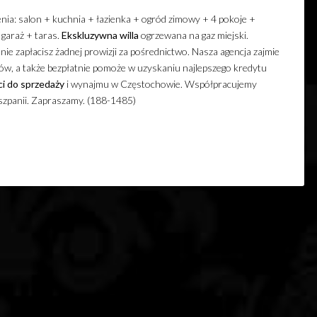
ia: salon + kuchnia + łazienka + ogród zimowy + 4 pokoje +
 garaż + taras.
Ekskluzywna
willa
ogrzewana na gaz miejski.
e zapłacisz żadnej prowizji za pośrednictwo. Nasza agencja zajmie
, a także bezpłatnie pomoże w uzyskaniu najlepszego kredytu
i
do sprzedaży
i wynajmu w Częstochowie. Współpracujemy
szpanii. Zapraszamy. (188-1485)