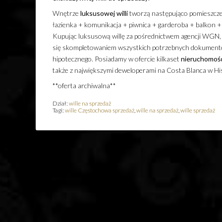
Wnętrze
luksusowej
willi
tworzą następująco pomieszczen
łazienka + komunikacja + piwnica + garderoba + balkon +
Kupując luksusową willę za pośrednictwem agencji WGN, ni
się skompletowaniem wszystkich potrzebnych dokumentów
hipotecznego. Posiadamy w ofercie kilkaset
nieruchomośc
także z największymi deweloperami na Costa Blanca w Hi
**oferta archiwalna**
Dział:
wille na sprzedaż
Tagi:
wille Częstochowa sprzedaż
,
wille na sprzedaż
,
wille sprzedaż