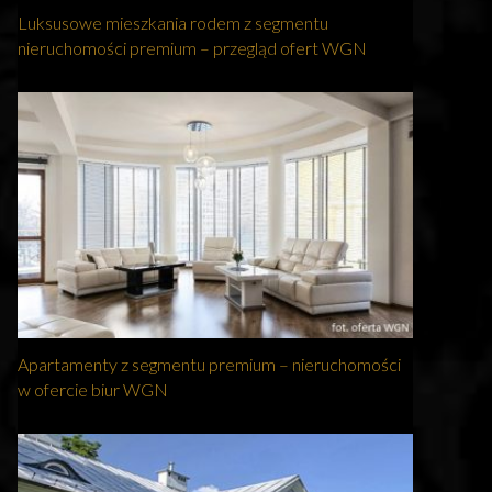
Luksusowe mieszkania rodem z segmentu
nieruchomości premium – przegląd ofert WGN
Apartamenty z segmentu premium – nieruchomości
w ofercie biur WGN