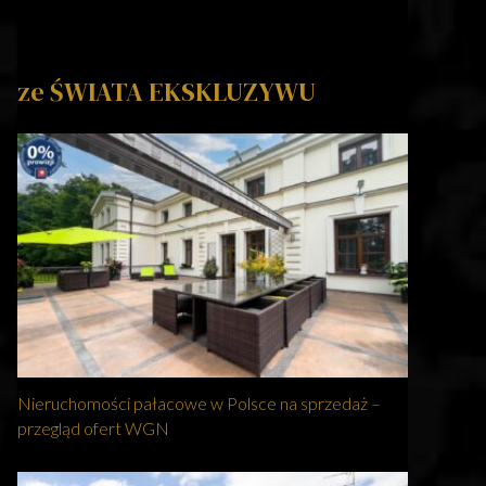
ze ŚWIATA EKSKLUZYWU
Nieruchomości pałacowe w Polsce na sprzedaż –
przegląd ofert WGN