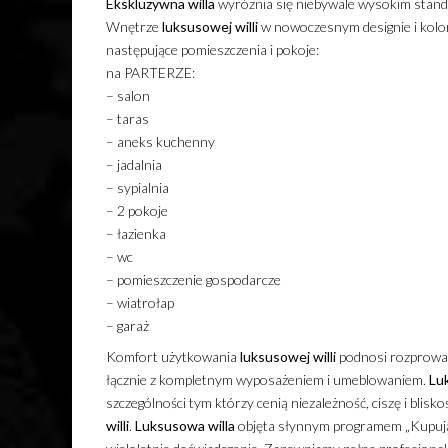
Ekskluzywna
willa
wyróżnia się niebywale wysokim stand
Wnętrze
luksusowej
willi
w nowoczesnym designie i kolo
następujące pomieszczenia i pokoje:
na PARTERZE:
– salon
– taras
– aneks kuchenny
– jadalnia
– sypialnia
– 2 pokoje
– łazienka
– wc
– pomieszczenie gospodarcze
– wiatrołap
– garaż
Komfort użytkowania
luksusowej
willi
podnosi rozprowa
łącznie z kompletnym wyposażeniem i umeblowaniem.
Lu
szczególności tym którzy cenią niezależność, ciszę i blis
willi
.
Luksusowa
willa
objęta słynnym programem „Kupujący