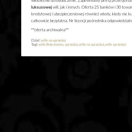
wieloletnie doświadczenie. Zapewniamy pełną profesjonal
luksusowej
wili, jak i innych. Oferta 25 banków i 30 to
kredytowej i ubezpieczeniowej również wtedy, kiedy nie k
całkowicie bezpłatna. Nr licencji pośrednika odpowiedzia
**oferta archiwalna**
Dział:
wille na sprzedaż
Tagi:
wille Bolesławiec sprzedaż
,
wille na sprzedaż
,
wille sprzedaż