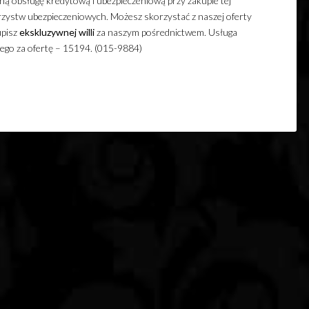
ną obsługę kredytową i ubezpieczeniową przy zakupie tej
warzystw ubezpieczeniowych. Możesz skorzystać z naszej oferty
upisz
ekskluzywnej
willi
za naszym pośrednictwem. Usługa
lnego za ofertę – 15194. (015-9884)