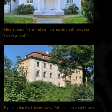
Nieruchomości premium – co ma do zaoferowania
ten segment?
Rynek pałaców i dworków w Polsce – czy zabytkowa