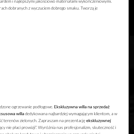
ardem i najlepszymi jakościowo materiałami wykończeniowymi.
rach dobranych z wyczuciem dobrego smaku. Tworzą je
dzone ogrzewanie podłogowe.
Ekskluzywna
willa
na sprzedaż
ksusowa
willa
dedykowana najbardziej wymagającym klientom, a w
kość terenów zielonych. Zapraszam na prezentację
ekskluzywnej
 nie płaci prowizji”. Wyróżnia nas profesjonalizm, skuteczność i