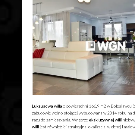
Luksusowa
willa
o powierzchni 166,9 m2 w Bolesławcu (d
zabudowie wolno stojącej wybudowana w 2014 roku na dz
razu do zamieszkania. Wnętrze
ekskluzywnej
willi
niebyw
willi
jest również jej atrakcyjna lokalizacja, w cichej i malow