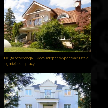
Druga rezydencja – kiedy miejsce wypoczynku staje
się miejscem pracy