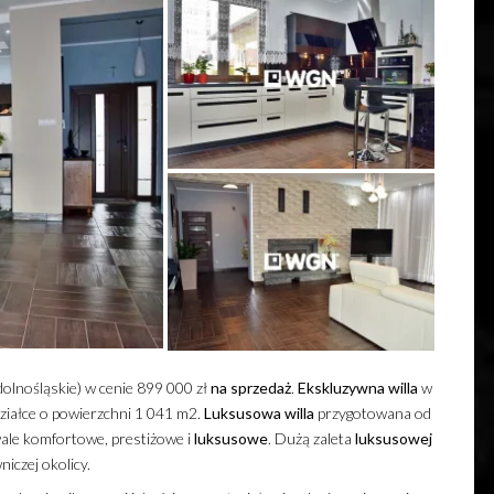
olnośląskie) w cenie 899 000 zł
na sprzedaż
.
Ekskluzywna
willa
w
iałce o powierzchni 1 041 m2.
Luksusowa
willa
przygotowana od
ale komfortowe, prestiżowe i
luksusowe
. Dużą zaleta
luksusowej
niczej okolicy.