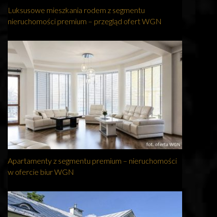
Luksusowe mieszkania rodem z segmentu
nieruchomości premium – przegląd ofert WGN
Apartamenty z segmentu premium – nieruchomości
w ofercie biur WGN