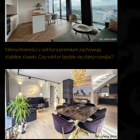
Nieruchomości z sektora premium zachowują
stabilne stawki. Czy sektor będzie się dalej rozwijać?