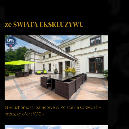
ze ŚWIATA EKSKLUZYWU
Nieruchomości pałacowe w Polsce na sprzedaż –
przegląd ofert WGN