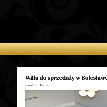
APARTAMENTY 
NA WYNAJEM 
POSIADŁOŚC
SPRZEDAŻ – D
SPRZEDAŻ
Willa do sprzedaży w Bolesław
ponad 14 dni temu