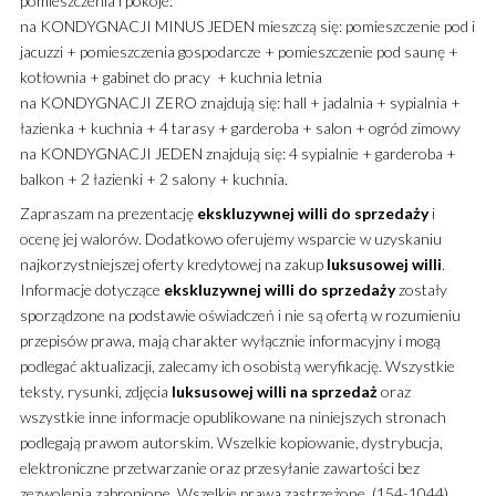
pomieszczenia i pokoje:
na KONDYGNACJI MINUS JEDEN mieszczą się: pomieszczenie pod i
jacuzzi + pomieszczenia gospodarcze + pomieszczenie pod saunę +
kotłownia + gabinet do pracy + kuchnia letnia
na KONDYGNACJI ZERO znajdują się: hall + jadalnia + sypialnia +
łazienka + kuchnia + 4 tarasy + garderoba + salon + ogród zimowy
na KONDYGNACJI JEDEN znajdują się: 4 sypialnie + garderoba +
balkon + 2 łazienki + 2 salony + kuchnia.
Zapraszam na prezentację
ekskluzywnej
willi
do sprzedaży
i
ocenę jej walorów. Dodatkowo oferujemy wsparcie w uzyskaniu
najkorzystniejszej oferty kredytowej na zakup
luksusowej
willi
.
Informacje dotyczące
ekskluzywnej
willi
do sprzedaży
zostały
sporządzone na podstawie oświadczeń i nie są ofertą w rozumieniu
przepisów prawa, mają charakter wyłącznie informacyjny i mogą
podlegać aktualizacji, zalecamy ich osobistą weryfikację. Wszystkie
teksty, rysunki, zdjęcia
luksusowej
willi
na sprzedaż
oraz
wszystkie inne informacje opublikowane na niniejszych stronach
podlegają prawom autorskim. Wszelkie kopiowanie, dystrybucja,
elektroniczne przetwarzanie oraz przesyłanie zawartości bez
zezwolenia zabronione. Wszelkie prawa zastrzeżone. (154-1044)