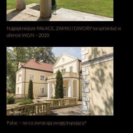
Najpiękniejsze PAŁACE, ZAMKI i DWORY na sprzedaż w
ofercie WGN – 2020
Pałac – na co zwracają uwagę kupujący?