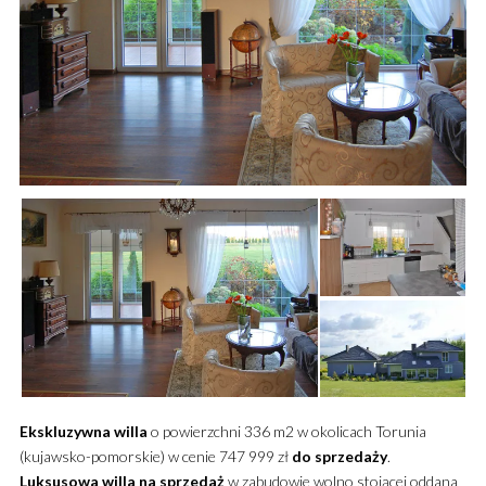
Ekskluzywna
willa
o powierzchni 336 m2 w okolicach Torunia
(kujawsko-pomorskie) w cenie 747 999 zł
do sprzedaży
.
Luksusowa
willa
na sprzedaż
w zabudowie wolno stojącej oddana