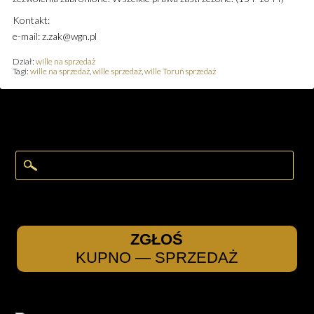
Kontakt:
e-mail: z.zak@wgn.pl
Dział:
wille na sprzedaż
Tagi:
wille na sprzedaż
,
wille sprzedaż
,
wille Toruń sprzedaż
ZGŁOŚ
KUPNO — SPRZEDAŻ