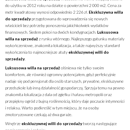
do użytku w 2012 roku na działce o powierzchni 2 000 m2.
Cena za
metr kwadratowy wynosi odpowiednio 2 226 zł.
Ekskluzywna
willa
do sprzedaży
przygotowana do wprowadzenia się nowych
właścicieli bez potrzeby ponoszenia jakichkolwiek wydatków
finansowych. Siedem pokoi na dwóch kondygnacjach.
Luksusowa
willa
na sprzedaż
z rynku wtórnego. Najlepszego gatunku materiały
wykończeniowe, znakomita lokalizacja, a także najwyższy standard
wykończenia to najmocniejsze atuty
ekskluzywnej
willi
do
sprzedaży
.
Luksusowa
willa
na sprzedaż
olśniewa nie tylko swoim
komfortem, ale również ogromny potencjałem, gdyż perfekcyjnie
nadaje się pod pensjonat dla osób starszych, prywatne, ekskluzywne
przedszkole lub inną działalność gospodarczą. Sprzyja temu na pewno
znakomita lokalizacja z dala od zgiełku i hałasu metropolii oraz
przepiękny ogród z bujną roślinnością, który daje poczucie intymności
i relaksu. Warto podkreślić w tym miejscu, że na osoby
zmotoryzowane czekają aż dwa garaże.
Wnętrze
ekskluzywnej
willi
do sprzedaży
tworzą następujące