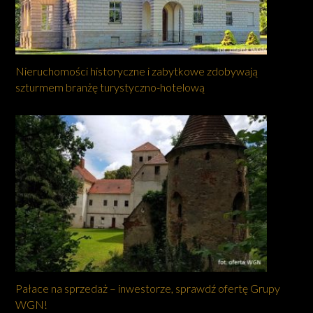
Nieruchomości historyczne i zabytkowe zdobywają
szturmem branżę turystyczno-hotelową
Pałace na sprzedaż – inwestorze, sprawdź ofertę Grupy
WGN!