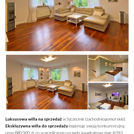
Luksusowa
willa
na sprzedaż
w Szczecinie (zachodniopomorskie).
Ekskluzywna
willa
do sprzedaży
imponuje swoją konkurencyjną
ceną 880 000 zł, co w przeliczeniu na metr kwadratowy daje 4 093