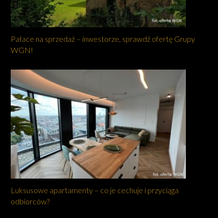
Pałace na sprzedaż – inwestorze, sprawdź ofertę Grupy
WGN!
Luksusowe apartamenty – co je cechuje i przyciąga
odbiorców?