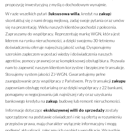
propozycję inwestycyjną z myślą o dochodowym wynajmie.
W razie wszelkich pytań (
luksusowa
willa
, kredyt na
zakup
)
skontaktuj się z nami drogą mejlową, zadaj swoje pytania oraz umów
się na prezentację. Wielu naszych klientów pochodzi z polecenia.
Zapraszamy do współpracy. Reprezentuję markę WGN, która jest
liderem na rynku nieruchomości, a dzięki swojemu 30-letniemu
doświadczeniu oferuje najwyższą jakość usług. Dysponujemy
szerokim zapleczem w postaci wiedzy i doświadczenia naszych
agentów, pomocy prawnej oraz kompleksowej obsługi biura. Pozwala
nam to zapewnić naszym klientom korzystne i bezpieczne transakcje.
Stosujemy system jakości ZJ-WGN. Gwarantujemy pełne
zaangażowanie przy współpracy z Państwem. Przy transakcji
zakupu
zapewniam obsługę notarialną oraz dzięki współpracy z 22 bankami,
pomagamy w negocjowaniu jak najniższej raty oraz uzyskaniu
bankowego kredytu na
zakup
, budowę lub remont nieruchomości.
Informacje dotyczące
ekskluzywnej
willi
do sprzedaży
zostały
sporządzone na podstawie oświadczeń i nie są ofertą w rozumieniu
przepisów prawa, mają charakter wyłącznie informacyjny i mogą
podlegać aktualizacji, zalecamy ich osobistą weryfikację. Wszystkie