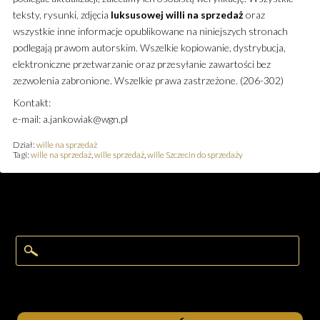
teksty, rysunki, zdjęcia
luksusowej
willi
na sprzedaż
oraz
wszystkie inne informacje opublikowane na niniejszych stronach
podlegają prawom autorskim. Wszelkie kopiowanie, dystrybucja,
elektroniczne przetwarzanie oraz przesyłanie zawartości bez
zezwolenia zabronione. Wszelkie prawa zastrzeżone. (206-302)
Kontakt:
e-mail: a.jankowiak@wgn.pl
Dział:
wille na sprzedaż
Tagi:
wille na sprzedaż
,
wille sprzedaż
,
wille Szczecin do sprzedaży