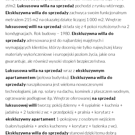
zł/m2.
Luksusowa
willa
na sprzedaż
pochodzi z rynku wtórnego.
Ekskluzywna
willa
do sprzedaży
zachwyca swoim funkcjonalnym
metrażem 215 m2 na okazałej działce liczącej 1 000 m2. Wnętrze
luksusowej
willi
na sprzedaż
składa się z 4 pokoi rozłożonych na 2
kondygnacjach. Rok budowy – 1980.
Ekskluzywna
willa
do
sprzedaży
adresowana jest do najbardziej majętnych i
wymagających klientów, którzy docenią nie tylko najwyższej klasy
materiały wykończeniowe i europejski poziom życia, jakie ona
gwarantuje, ale również wysoki stopień bezpieczeństwa.
Luksusowa
willa
na sprzedaż
wraz z
ekskluzywnym
apartamentem
(połowa budynku).
Ekskluzywna
willa
do
sprzedaży
naszpikowana jest wieloma nowoczesnymi
technologiami, jak np. solary na dachu, kominek z płaszczem wodnym,
ogrzewanie podłogowe itp. Wnętrze oferowanej
na sprzedaż
luksusowej
willi
tworzą: pokój dzienny + 4 sypialnie + kuchnia +
jadalnia + 2 łazienki z wc + przedpokój + pralnia + korytarz +
ekskluzywny
apartament
1-pokojowy z osobnym wejściem
(salon/sypialnia + aneks kuchenny + korytarz + łazienka z wc).
Ekskluzywna
willa
do sprzedaży
stanowi dzięki temu dobrą