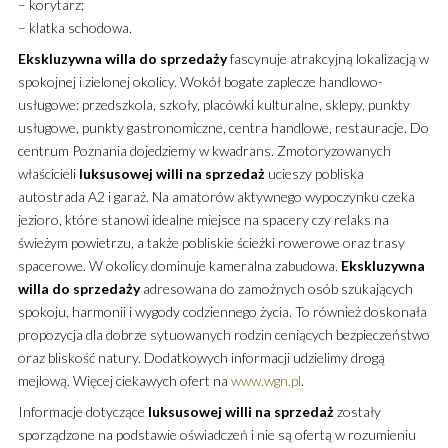
– korytarz;
– klatka schodowa.
Ekskluzywna
willa
do sprzedaży
fascynuje atrakcyjną lokalizacją w
spokojnej i zielonej okolicy. Wokół bogate zaplecze handlowo-
usługowe: przedszkola, szkoły, placówki kulturalne, sklepy, punkty
usługowe, punkty gastronomiczne, centra handlowe, restauracje. Do
centrum Poznania dojedziemy w kwadrans. Zmotoryzowanych
właścicieli
luksusowej
willi
na sprzedaż
ucieszy pobliska
autostrada A2 i garaż. Na amatorów aktywnego wypoczynku czeka
jezioro, które stanowi idealne miejsce na spacery czy relaks na
świeżym powietrzu, a także pobliskie ścieżki rowerowe oraz trasy
spacerowe. W okolicy dominuje kameralna zabudowa.
Ekskluzywna
willa
do sprzedaży
adresowana do zamożnych osób szukających
spokoju, harmonii i wygody codziennego życia. To również doskonała
propozycja dla dobrze sytuowanych rodzin ceniących bezpieczeństwo
oraz bliskość natury. Dodatkowych informacji udzielimy drogą
mejlową. Więcej ciekawych ofert na
www.wgn.pl
.
Informacje dotyczące
luksusowej
willi
na sprzedaż
zostały
sporządzone na podstawie oświadczeń i nie są ofertą w rozumieniu