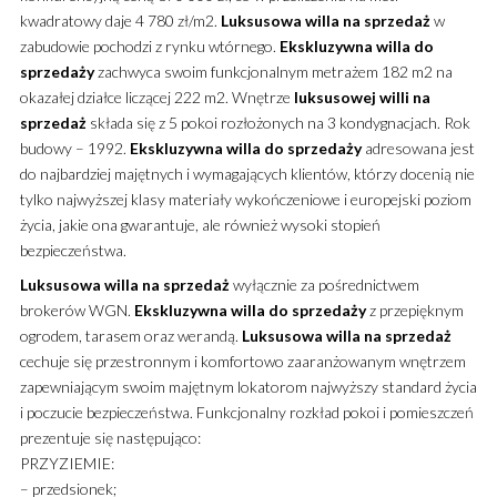
kwadratowy daje 4 780 zł/m2.
Luksusowa
willa
na sprzedaż
w
zabudowie pochodzi z rynku wtórnego.
Ekskluzywna
willa
do
sprzedaży
zachwyca swoim funkcjonalnym metrażem 182 m2 na
okazałej działce liczącej 222 m2. Wnętrze
luksusowej
willi
na
sprzedaż
składa się z 5 pokoi rozłożonych na 3 kondygnacjach. Rok
budowy – 1992.
Ekskluzywna
willa
do sprzedaży
adresowana jest
do najbardziej majętnych i wymagających klientów, którzy docenią nie
tylko najwyższej klasy materiały wykończeniowe i europejski poziom
życia, jakie ona gwarantuje, ale również wysoki stopień
bezpieczeństwa.
Luksusowa
willa
na sprzedaż
wyłącznie za pośrednictwem
brokerów WGN.
Ekskluzywna
willa
do sprzedaży
z przepięknym
ogrodem, tarasem oraz werandą.
Luksusowa
willa
na sprzedaż
cechuje się przestronnym i komfortowo zaaranżowanym wnętrzem
zapewniającym swoim majętnym lokatorom najwyższy standard życia
i poczucie bezpieczeństwa. Funkcjonalny rozkład pokoi i pomieszczeń
prezentuje się następująco:
PRZYZIEMIE:
– przedsionek;