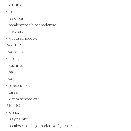
– kuchnia;
– jadalnia;
– łazienka;
– pomieszczenie gospodarcze;
– korytarz;
– klatka schodowa;
PARTER:
– weranda;
– salon;
– kuchnia;
– hall;
– wc;
– przedsionek;
– taras;
– klatka schodowa;
PIĘTRO:
– loggia;
– 3 sypialnie;
– pomieszczenie gospodarcze / garderoba;