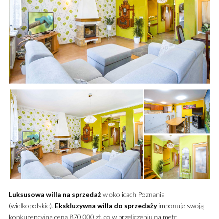
Luksusowa
willa
na sprzedaż
w okolicach Poznania
(wielkopolskie).
Ekskluzywna
willa
do sprzedaży
imponuje swoją
konkurencyjną ceną 870 000 zł, co w przeliczeniu na metr