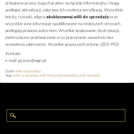
przepisów prawa, mają charakter wyłącznie informacyjny i mogą
podlegać aktualizacji, zalecamy ich osobistą weryfikację. Wszystkie
teksty, rysunki, zdjęcia
ekskluzywnej
willi
do sprzedaży
oraz
wszystkie inne informacje opublikowane na niniejszych stronach
podlegają prawom autorskim. Wszelkie kopiowanie, dystrybucja,
elektroniczne przetwarzanie oraz przesyłanie zawartości bez
zezwolenia zabronione. Wszelkie prawa zastrzeżone. (203-992)
Kontakt:
e-mail: poznan@wgn.pl
Dział:
wille na sprzedaż
Tagi:
wille na sprzedaż
,
wille Poznań do sprzedaży
,
wille sprzedaż