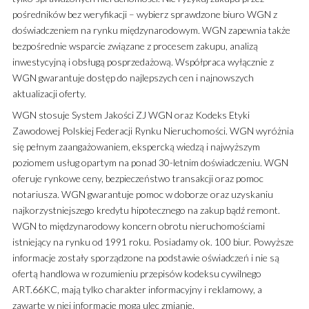
pośredników bez weryfikacji – wybierz sprawdzone biuro WGN z
doświadczeniem na rynku międzynarodowym. WGN zapewnia także
bezpośrednie wsparcie związane z procesem zakupu, analizą
inwestycyjną i obsługą posprzedażową. Współpraca wyłącznie z
WGN gwarantuje dostęp do najlepszych cen i najnowszych
aktualizacji oferty.
WGN stosuje System Jakości ZJ WGN oraz Kodeks Etyki
Zawodowej Polskiej Federacji Rynku Nieruchomości. WGN wyróżnia
się pełnym zaangażowaniem, ekspercką wiedzą i najwyższym
poziomem usług opartym na ponad 30-letnim doświadczeniu. WGN
oferuje rynkowe ceny, bezpieczeństwo transakcji oraz pomoc
notariusza. WGN gwarantuje pomoc w doborze oraz uzyskaniu
najkorzystniejszego kredytu hipotecznego na zakup bądź remont.
WGN to międzynarodowy koncern obrotu nieruchomościami
istniejący na rynku od 1991 roku. Posiadamy ok. 100 biur. Powyższe
informacje zostały sporządzone na podstawie oświadczeń i nie są
ofertą handlowa w rozumieniu przepisów kodeksu cywilnego
ART.66KC, mają tylko charakter informacyjny i reklamowy, a
zawarte w niej informacje mogą ulec zmianie.