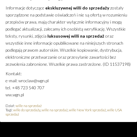
Informacje dotyczące
ekskluzywnej
willi
do sprzedaży
zostały
sporządzone na podstawie oświadczeń i nie są ofertą w rozumieniu
przepisów prawa, mają charakter wyłącznie informacyjny i mogą
podlegać aktualizacji, zalecamy ich osobistą weryfikację. Wszystkie
teksty, rysunki, zdjęcia
luksusowej
willi
na sprzedaż
oraz
wszystkie inne informacje opublikowane na niniejszych stronach
podlegają prawom autorskim. Wszelkie kopiowanie, dystrybucja,
elektroniczne przetwarzanie oraz przesyłanie zawartości bez
zezwolenia zabronione. Wszelkie prawa zastrzeżone. (ID 11537198)
Kontakt:
e-mail: wroclaw@wgn.pl
tel. +48 723 540 707
ww.wgn.pl
Dział:
wille na sprzedaż
Tagi:
wille do sprzedaży
,
wille na sprzedaż
,
wille New York sprzedaż
,
wille USA
sprzedaż