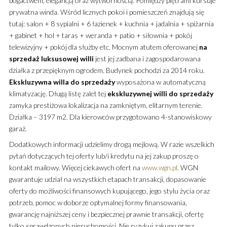
bogactwem, elegancją oraz wytwornością. Pomiędzy piętrami kursuje
prywatna winda. Wśród licznych pokoi i pomieszczeń znajdują się
tutaj: salon + 8 sypialni + 6 łazienek + kuchnia + jadalnia + spiżarnia
+ gabinet + hol + taras + weranda + patio + siłownia + pokój
telewizyjny + pokój dla służby etc. Mocnym atutem oferowanej
na
sprzedaż
luksusowej
willi
jest jej zadbana i zagospodarowana
działka z przepięknym ogrodem. Budynek pochodzi za 2014 roku.
Ekskluzywna
willa
do sprzedaży
wyposażona w automatyczną
klimatyzację. Długą listę zalet tej
ekskluzywnej
willi
do sprzedaży
zamyka prestiżowa lokalizacja na zamkniętym, elitarnym terenie.
Działka – 3197 m2. Dla kierowców przygotowano 4-stanowiskowy
garaż.
Dodatkowych informacji udzielimy drogą mejlową. W razie wszelkich
pytań dotyczących tej oferty lub/i kredytu na jej zakup proszę o
kontakt mailowy. Więcej ciekawych ofert na
www.wgn.pl
. WGN
gwarantuje udział na wszystkich etapach transakcji, dopasowanie
oferty do możliwości finansowych kupującego, jego stylu życia oraz
potrzeb, pomoc w doborze optymalnej formy finansowania,
gwarancję najniższej ceny i bezpiecznej prawnie transakcji, ofertę
tylko sprawdzonych nieruchomości. Nie ryzykuj zakupu przez