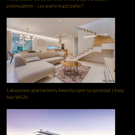
potencjałem – czy warto kupić pałac?
Luksusowe apartamenty inwestycyjne na sprzedaż z bazy
biur WGN