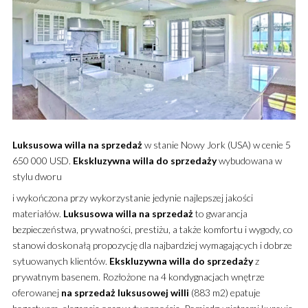
Luksusowa
willa
na sprzedaż
w stanie Nowy Jork (USA) w cenie 5
650 000 USD.
Ekskluzywna
willa
do sprzedaży
wybudowana w
stylu dworu
i wykończona przy wykorzystanie jedynie najlepszej jakości
materiałów.
Luksusowa
willa
na sprzedaż
to gwarancja
bezpieczeństwa, prywatności, prestiżu, a także komfortu i wygody, co
stanowi doskonałą propozycję dla najbardziej wymagających i dobrze
sytuowanych klientów.
Ekskluzywna
willa
do sprzedaży
z
prywatnym basenem. Rozłożone na 4 kondygnacjach wnętrze
oferowanej
na sprzedaż luksusowej willi
(883 m2) epatuje