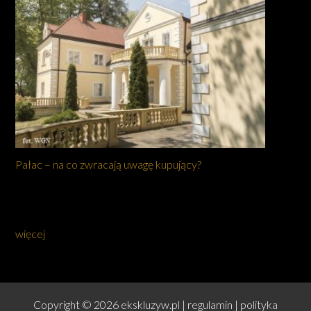
Pałac – na co zwracają uwagę kupujący?
więcej
Copyright © 2026 ekskluzyw.pl |
regulamin
|
polityka