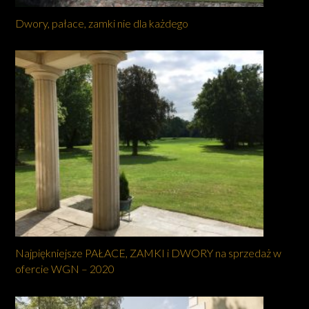
Dwory, pałace, zamki nie dla każdego
Najpiękniejsze PAŁACE, ZAMKI i DWORY na sprzedaż w
ofercie WGN – 2020