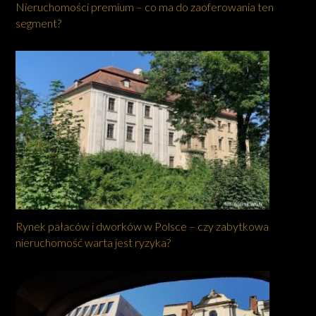
Nieruchomości premium – co ma do zaoferowania ten
segment?
Rynek pałaców i dworków w Polsce – czy zabytkowa
nieruchomość warta jest ryzyka?