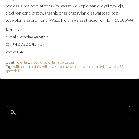
podlegają prawom autorskim. Wszelkie kopiowanie, dystrybucja,
elektroniczne przetwarzanie oraz przesyłanie zawartości bez
zezwolenia zabronione. Wszelkie prawa zastrzeżone. (ID H6318594)
Kontakt:
e-mail: wroclaw@wgn.pl
tel. +48 723 540 707
ww.wgn.pl
Dział:
_oferta wyróżniona
,
wille na sprzedaż
Tagi:
wille do sprzedaży
,
wille na sprzedaż
,
wille New York sprzedaż
,
wille USA
sprzedaż