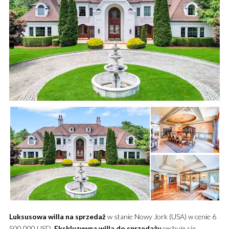
Luksusowa
willa
na sprzedaż
w stanie Nowy Jork (USA) w cenie 6
500 000 USD.
Ekskluzywna
willa
do sprzedaży
cechuje się