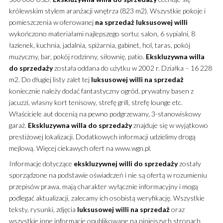
królewskim stylem aranżacji wnętrza (823 m2).
Wszystkie pokoje i
pomieszczenia w oferowanej
na sprzedaż
luksusowej
willi
wykończono materiałami najlepszego sortu: salon, 6 sypialni, 8
łazienek, kuchnia, jadalnia, spiżarnia, gabinet, hol, taras, pokój
muzyczny, bar, pokój rodzinny, siłownię, patio.
Ekskluzywna
willa
do sprzedaży
została oddana do użytku w 2002 r. Działka – 16 228
m2. Do długiej listy zalet tej
luksusowej
willi
na sprzedaż
koniecznie należy dodać fantastyczny ogród, prywatny basen z
jacuzzi, własny kort tenisowy, strefę grill, strefę lounge etc.
Właściciele aut docenią na pewno podgrzewany, 3-stanowiskowy
garaż.
Ekskluzywna
willa
do sprzedaży
znajduje się w wyjątkowo
prestiżowej lokalizacji. Dodatkowych informacji udzielimy drogą
mejlową. Więcej ciekawych ofert na www.wgn.pl.
Informacje dotyczące
ekskluzywnej
willi
do sprzedaży
zostały
sporządzone na podstawie oświadczeń i nie są ofertą w rozumieniu
przepisów prawa, mają charakter wyłącznie informacyjny i mogą
podlegać aktualizacji, zalecamy ich osobistą weryfikację. Wszystkie
teksty, rysunki, zdjęcia
luksusowej
willi
na sprzedaż
oraz
wszystkie inne informacje opublikowane na niniejszych stronach