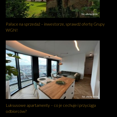
Pałace na sprzedaż – inwestorze, sprawdź ofertę Grupy
WGN!
Luksusowe apartamenty – co je cechuje i przyciąga
odbiorców?