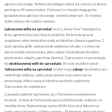
agroturystycznego. Rodziny posiadające więcej aut ucieszy na pewno
parking na 40 samochodów. Parkować tu również mogą goście
gospodarstwa agroturystycznego swoimi kamperami. To również
dobre miejsce do rozbicia namiotu.
Luksusowa
willa
na sprzedaż
wraz z „know-how” działającej tu
firmy agroturystycznej i bazą kontaktów. Na terenie posesji
znajdziemy wiele elementów małej architektury (basen kąpielowy, 2
duże ogniska, grille, wędzarnia do wędzenia ryb, piec z rożnem do
pieczenia dzika lub prosiaka, place zabaw z huśtawkami dla dzieci,
piaskownice, obiekty sportowe (boiska). Zapraszamy na prezentację
tej
ekskluzywnej
willi
do sprzedaży
. W razie wszelkich pytań
(
luksusowa
willa
na sprzedaż
, kredyt na jej
zakup
) skontaktuj się z
nami droga mejlową, zadaj swoje pytania oraz umów się na
prezentację. Wielu naszych klientów pochodzi z polecenia.
Zapraszamy do współpracy.
Z powodu epidemii spotykamy się z Państwem w umówionym
terminie. Jestem do Państwa dyspozycji telefonicznie, mailowo i w
siedzibie firmy. Reprezentuję markę WGN, która jest liderem na
rynku nieruchomości, a dzięki swojemu. 30-letniemu doświadczeniu