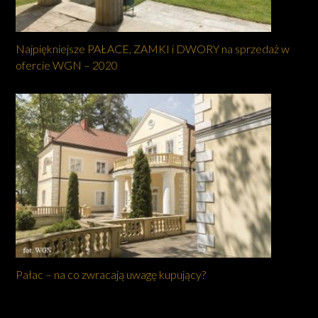
Najpiękniejsze PAŁACE, ZAMKI i DWORY na sprzedaż w
ofercie WGN – 2020
Pałac – na co zwracają uwagę kupujący?