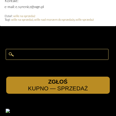
Kontakt:
e-mail: e.syrenicz@wgn.pl
Dział:
wille na sprzedaż
Tagi:
wille na sprzedaż
,
wille nad morzem do sprzedaży
,
wille sprzedaż
ZGŁOŚ
KUPNO — SPRZEDAŻ