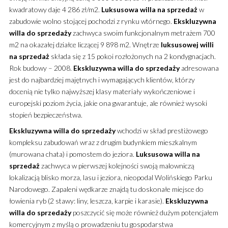
kwadratowy daje 4 286 zł/m2.
Luksusowa
willa
na sprzedaż
w
zabudowie wolno stojącej pochodzi z rynku wtórnego.
Ekskluzywna
willa
do sprzedaży
zachwyca swoim funkcjonalnym metrażem 700
m2 na okazałej działce liczącej 9 898 m2. Wnętrze
luksusowej
willi
na sprzedaż
składa się z 15 pokoi rozłożonych na 2 kondygnacjach.
Rok budowy – 2008.
Ekskluzywna
willa
do sprzedaży
adresowana
jest do najbardziej majętnych i wymagających klientów, którzy
docenią nie tylko najwyższej klasy materiały wykończeniowe i
europejski poziom życia, jakie ona gwarantuje, ale również wysoki
stopień bezpieczeństwa.
Ekskluzywna
willa
do sprzedaży
wchodzi w skład prestiżowego
kompleksu zabudowań wraz z drugim budynkiem mieszkalnym
(murowana chata) i pomostem do jeziora.
Luksusowa
willa
na
sprzedaż
zachwyca w pierwszej kolejności swoją malowniczą
lokalizacją blisko morza, lasu i jeziora, nieopodal Wolińskiego Parku
Narodowego. Zapaleni wędkarze znajdą tu doskonałe miejsce do
łowienia ryb (2 stawy: liny, leszcza, karpie i karasie).
Ekskluzywna
willa
do sprzedaży
poszczycić się może również dużym potencjałem
komercyjnym z myślą o prowadzeniu tu gospodarstwa