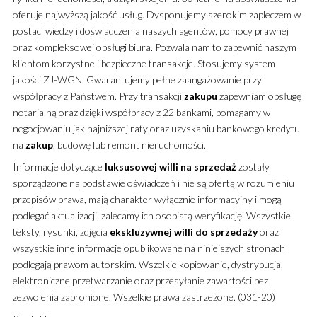
oferuje najwyższą jakość usług. Dysponujemy szerokim zapleczem w
postaci wiedzy i doświadczenia naszych agentów, pomocy prawnej
oraz kompleksowej obsługi biura. Pozwala nam to zapewnić naszym
klientom korzystne i bezpieczne transakcje. Stosujemy system
jakości ZJ-WGN. Gwarantujemy pełne zaangażowanie przy
współpracy z Państwem. Przy transakcji
zakupu
zapewniam obsługę
notarialną oraz dzięki współpracy z 22 bankami, pomagamy w
negocjowaniu jak najniższej raty oraz uzyskaniu bankowego kredytu
na
zakup
, budowę lub remont nieruchomości.
Informacje dotyczące
luksusowej
willi
na sprzedaż
zostały
sporządzone na podstawie oświadczeń i nie są ofertą w rozumieniu
przepisów prawa, mają charakter wyłącznie informacyjny i mogą
podlegać aktualizacji, zalecamy ich osobistą weryfikację. Wszystkie
teksty, rysunki, zdjęcia
ekskluzywnej
willi
do sprzedaży
oraz
wszystkie inne informacje opublikowane na niniejszych stronach
podlegają prawom autorskim. Wszelkie kopiowanie, dystrybucja,
elektroniczne przetwarzanie oraz przesyłanie zawartości bez
zezwolenia zabronione. Wszelkie prawa zastrzeżone. (031-20)