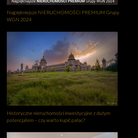
Najpiękniejsze NIERUCHOMOŚCI PREMIUM Grupy
WGN 2024
Historyczne nieruchomości inwestycyjne z dużym
potencjałem – czy warto kupić pałac?