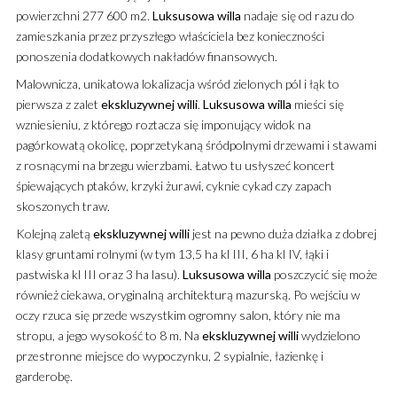
powierzchni 277 600 m2.
Luksusowa
willa
nadaje się od razu do
zamieszkania przez przyszłego właściciela bez konieczności
ponoszenia dodatkowych nakładów finansowych.
Malownicza, unikatowa lokalizacja wśród zielonych pól i łąk to
pierwsza z zalet
ekskluzywnej
willi
.
Luksusowa
willa
mieści się
wzniesieniu, z którego roztacza się imponujący widok na
pagórkowatą okolicę, poprzetykaną śródpolnymi drzewami i stawami
z rosnącymi na brzegu wierzbami. Łatwo tu usłyszeć koncert
śpiewających ptaków, krzyki żurawi, cyknie cykad czy zapach
skoszonych traw.
Kolejną zaletą
ekskluzywnej
willi
jest na pewno duża działka z dobrej
klasy gruntami rolnymi (w tym 13,5 ha kl III, 6 ha kl IV, łąki i
pastwiska kl III oraz 3 ha lasu).
Luksusowa
willa
poszczycić się może
również ciekawa, oryginalną architekturą mazurską. Po wejściu w
oczy rzuca się przede wszystkim ogromny salon, który nie ma
stropu, a jego wysokość to 8 m. Na
ekskluzywnej
willi
wydzielono
przestronne miejsce do wypoczynku, 2 sypialnie, łazienkę i
garderobę.