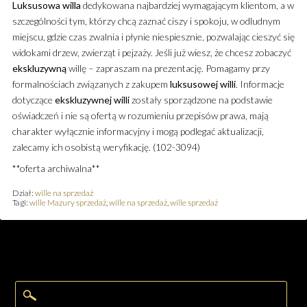
Luksusowa
willa
dedykowana najbardziej wymagającym klientom, a w
szczególności tym, którzy chcą zaznać ciszy i spokoju, w odludnym
miejscu, gdzie czas zwalnia i płynie niespiesznie, pozwalając cieszyć się
widokami drzew, zwierząt i pejzaży. Jeśli już wiesz, że chcesz zobaczyć
ekskluzywną
willę – zapraszam na prezentację. Pomagamy przy
formalnościach związanych z zakupem
luksusowej
willi
. Informacje
dotyczące
ekskluzywnej
willi
zostały sporządzone na podstawie
oświadczeń i nie są ofertą w rozumieniu przepisów prawa, mają
charakter wyłącznie informacyjny i mogą podlegać aktualizacji,
zalecamy ich osobistą weryfikację. (102-3094)
**oferta archiwalna**
Dział:
wille na sprzedaż
Tagi:
wille Mazury sprzedaż
,
wille na sprzedaż
,
wille sprzedaż