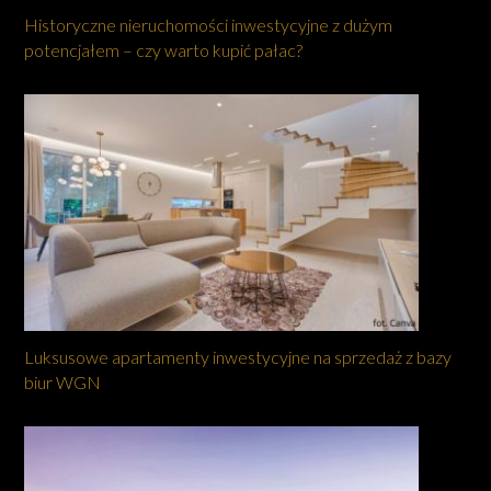
Historyczne nieruchomości inwestycyjne z dużym
potencjałem – czy warto kupić pałac?
Luksusowe apartamenty inwestycyjne na sprzedaż z bazy
biur WGN