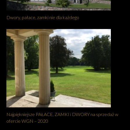
Dwory, pałace, zamki nie dla każdego
Najpiękniejsze PAŁACE, ZAMKI i DWORY na sprzedaż w
ofercie WGN – 2020