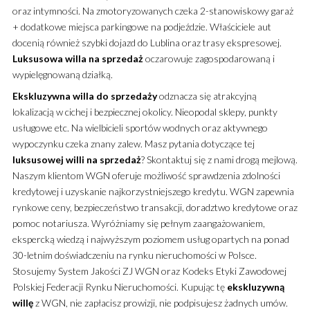
oraz intymności. Na zmotoryzowanych czeka 2-stanowiskowy garaż
+ dodatkowe miejsca parkingowe na podjeździe. Właściciele aut
docenią również szybki dojazd do Lublina oraz trasy ekspresowej.
Luksusowa
willa
na sprzedaż
oczarowuje zagospodarowaną i
wypielęgnowaną działką.
Ekskluzywna
willa
do sprzedaży
odznacza się atrakcyjną
lokalizacją w cichej i bezpiecznej okolicy. Nieopodal sklepy, punkty
usługowe etc. Na wielbicieli sportów wodnych oraz aktywnego
wypoczynku czeka znany zalew. Masz pytania dotyczące tej
luksusowej
willi
na sprzedaż
? Skontaktuj się z nami drogą mejlową.
Naszym klientom WGN oferuje możliwość sprawdzenia zdolności
kredytowej i uzyskanie najkorzystniejszego kredytu. WGN zapewnia
rynkowe ceny, bezpieczeństwo transakcji, doradztwo kredytowe oraz
pomoc notariusza. Wyróżniamy się pełnym zaangażowaniem,
ekspercką wiedzą i najwyższym poziomem usług opartych na ponad
30-letnim doświadczeniu na rynku nieruchomości w Polsce.
Stosujemy System Jakości ZJ WGN oraz Kodeks Etyki Zawodowej
Polskiej Federacji Rynku Nieruchomości. Kupując tę
ekskluzywną
willę
z WGN, nie zapłacisz prowizji, nie podpisujesz żadnych umów.