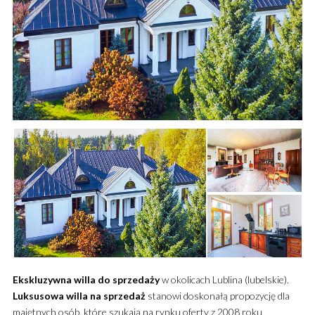
Ekskluzywna
willa
do sprzedaży
w okolicach Lublina (lubelskie).
Luksusowa
willa
na sprzedaż
stanowi doskonałą propozycję dla
majętnych osób, które szukają na rynku oferty z 2008 roku