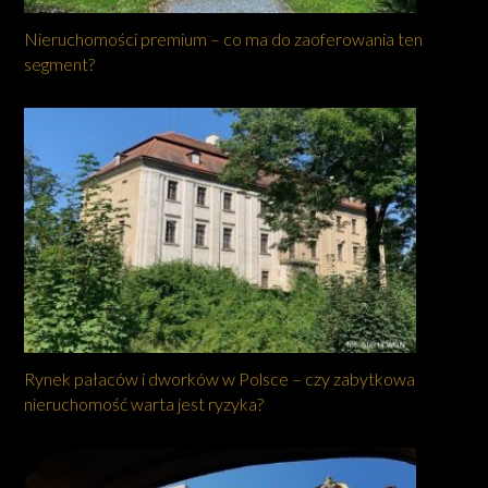
Nieruchomości premium – co ma do zaoferowania ten
segment?
Rynek pałaców i dworków w Polsce – czy zabytkowa
nieruchomość warta jest ryzyka?