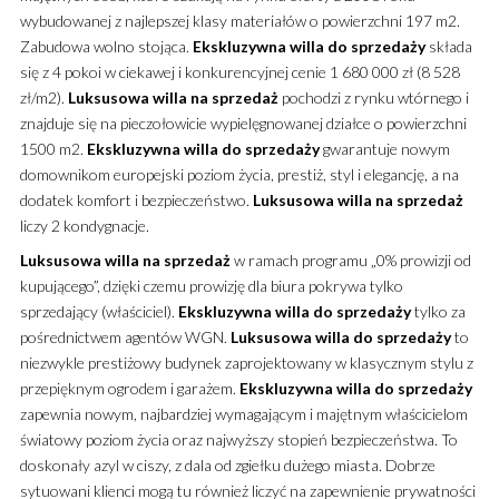
wybudowanej z najlepszej klasy materiałów o powierzchni 197 m2.
Zabudowa wolno stojąca.
Ekskluzywna
willa
do sprzedaży
składa
się z 4 pokoi w ciekawej i konkurencyjnej cenie 1 680 000 zł (8 528
zł/m2).
Luksusowa
willa
na sprzedaż
pochodzi z rynku wtórnego i
znajduje się na pieczołowicie wypielęgnowanej działce o powierzchni
1500 m2.
Ekskluzywna
willa
do sprzedaży
gwarantuje nowym
domownikom europejski poziom życia, prestiż, styl i elegancję, a na
dodatek komfort i bezpieczeństwo.
Luksusowa
willa
na sprzedaż
liczy 2 kondygnacje.
Luksusowa
willa
na sprzedaż
w ramach programu „0% prowizji od
kupującego”, dzięki czemu prowizję dla biura pokrywa tylko
sprzedający (właściciel).
Ekskluzywna
willa
do sprzedaży
tylko za
pośrednictwem agentów WGN.
Luksusowa
willa
do sprzedaży
to
niezwykle prestiżowy budynek zaprojektowany w klasycznym stylu z
przepięknym ogrodem i garażem.
Ekskluzywna
willa
do sprzedaży
zapewnia nowym, najbardziej wymagającym i majętnym właścicielom
światowy poziom życia oraz najwyższy stopień bezpieczeństwa. To
doskonały azyl w ciszy, z dala od zgiełku dużego miasta. Dobrze
sytuowani klienci mogą tu również liczyć na zapewnienie prywatności