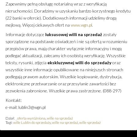
Zapewnimy pełną obsługę notarialną wraz z weryfikacją
nieruchomości. Doradzimy w uzyskaniu bardzo korzystnego kredytu
(22 banki w ofercie). Dodatkowych informacji udzielimy drogą
mejlową. Więcej ciekawych ofert na
www.wgn.pl
.
Informacje dotyczące
luksusowej
willi
na sprzedaż
zostały
sporządzone na podstawie oświadczeń i nie są ofertą w rozumieniu
przepisów prawa, mają charakter wyłącznie informacyjny i mogą
podlegać aktualizacji, zalecamy ich osobistą weryfikację. Wszystkie
teksty, rysunki, zdjęcia
ekskluzywnej
willi
do sprzedaży
oraz
wszystkie inne informacje opublikowane na niniejszych stronach
podlegają prawom autorskim. Wszelkie kopiowanie, dystrybucja,
elektroniczne przetwarzanie oraz przesyłanie zawartości bez
zezwolenia zabronione. Wszelkie prawa zastrzeżone. (088-297)
Kontakt:
e-mail: lublin3@wgn.pl
Dział:
_oferta wyróżniona
,
wille na sprzedaż
Tagi:
wille Lublin do sprzedaży
,
wille na sprzedaż
,
wille sprzedaż