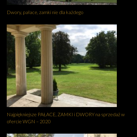
Dwory, pałace, zamki nie dla każdego
Najpiękniejsze PAŁACE, ZAMKI i DWORY na sprzedaż w
ofercie WGN – 2020