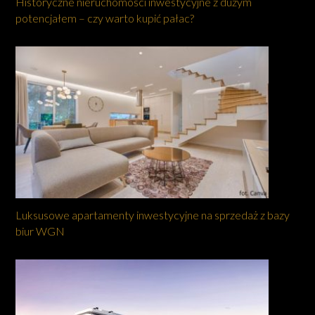
Historyczne nieruchomości inwestycyjne z dużym
potencjałem – czy warto kupić pałac?
Luksusowe apartamenty inwestycyjne na sprzedaż z bazy
biur WGN