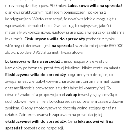
utrzymaną działkę o pow. 900 mkw.
Luksusowa
willa
na sprzedaż
olśniewa praktycznym rozkładem pomieszczeń i pokoi na 2
kondygnacjach. Warto zaznaczyć, że nowi właściciele mogą się tu
wprowadzić niemal od razu. Gwarantują to najwyższej jakości
materiały wykończeniowe, gustowna aranżacja wnętrza oraz elitarna
lokalizacja.
Ekskluzywna
willa
do sprzedaży
pochodzi z rynku
wtórnego i oferowana jest
na sprzedaż
w znakomitej cenie 850 000
złotych, co daje 3 953 zł za metr kwadratowy.
Luksusowa
willa
na sprzedaż
o imponującej bryle w stylu
kamienicy położona w prestiżowej lokalizacji blisko centrum miasta.
Ekskluzywna
willa
do sprzedaży
o ogromnym potencjale, co
związane jest z jej zabytkowym charakterem, ogromnym metrażem
oraz możliwością prowadzenia tu działalności komercyjnej. To
również znakomita propozycja pod
zakup
inwestycyjny z myślą o
dochodowym wynajmie albo odsprzedaży po pewnym czasie z dużym
zyskiem. Osoby zmotoryzowane docenią wolno stojący garaż na
działce. Zainteresowanych zapraszam na prezentację tej
ekskluzywnej
willi
do sprzedaży
. Cena
luksusowej
willi
na
sprzedaż
pozostaje do negocjacji.