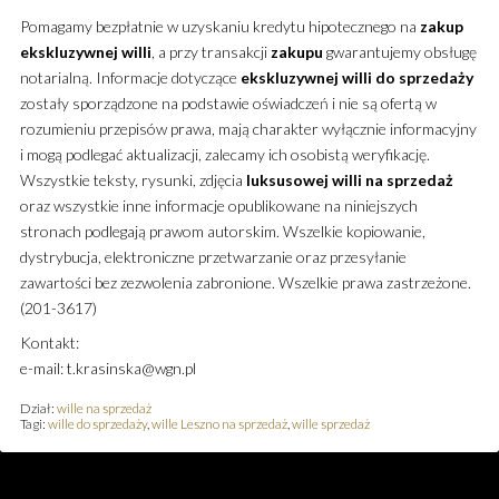
Pomagamy bezpłatnie w uzyskaniu kredytu hipotecznego na
zakup
ekskluzywnej
willi
, a przy transakcji
zakupu
gwarantujemy obsługę
notarialną. Informacje dotyczące
ekskluzywnej
willi
do sprzedaży
zostały sporządzone na podstawie oświadczeń i nie są ofertą w
rozumieniu przepisów prawa, mają charakter wyłącznie informacyjny
i mogą podlegać aktualizacji, zalecamy ich osobistą weryfikację.
Wszystkie teksty, rysunki, zdjęcia
luksusowej
willi
na sprzedaż
oraz wszystkie inne informacje opublikowane na niniejszych
stronach podlegają prawom autorskim. Wszelkie kopiowanie,
dystrybucja, elektroniczne przetwarzanie oraz przesyłanie
zawartości bez zezwolenia zabronione. Wszelkie prawa zastrzeżone.
(201-3617)
Kontakt:
e-mail: t.krasinska@wgn.pl
Dział:
wille na sprzedaż
Tagi:
wille do sprzedaży
,
wille Leszno na sprzedaż
,
wille sprzedaż