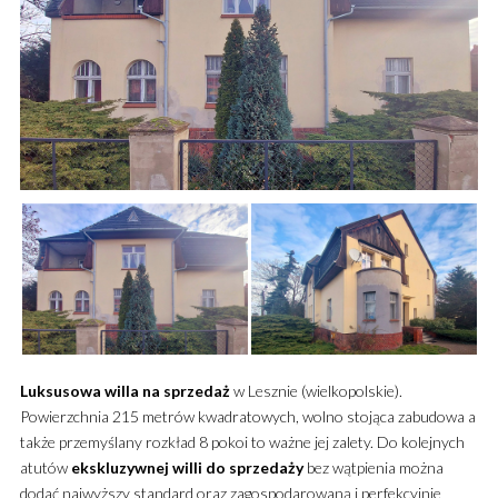
Luksusowa
willa
na sprzedaż
w Lesznie (wielkopolskie).
Powierzchnia 215 metrów kwadratowych, wolno stojąca zabudowa a
także przemyślany rozkład 8 pokoi to ważne jej zalety.
Do kolejnych
atutów
ekskluzywnej
willi
do sprzedaży
bez wątpienia można
dodać najwyższy standard oraz zagospodarowaną i perfekcyjnie