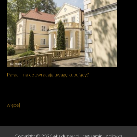
Pałac – na co zwracają uwagę kupujący?
więcej
Copyright © 2026 ekskluzyw.pl |
regulamin
|
polityka