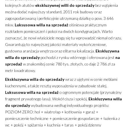
kolejnych atutów
ekskluzywnej
willi
do sprzedaży
bez wątpienia
można dodać najwyższy standard, 2011 rok budowy oraz
zagospodarowaną i perfekcyjnie utrzymaną działkę o pow. 3 646
mkw.
Luksusowa
willa
na sprzedaż
olśniewa praktycznym
rozkładem pomieszczeń i pokoi na dwóch kondygnacjach. Warto
zaznaczyć, że nowi właściciele mogą się tu wprowadzić niemal od razu.
Gwarantują to najwyższej jakości materiały wykończeniowe,
gustowna aranżacja wnętrza oraz elitarna lokalizacja.
Ekskluzywna
willa
do sprzedaży
pochodzi z rynku wtórnego i oferowana jest
na
sprzedaż
w znakomitej cenie 780 tys. złotych, co daje 2 786 zł za
metr kwadratowy.
Ekskluzywna
willa
do sprzedaży
wraz z ujętymi w cenie meblami
kuchennymi, a także resztą wyposażenia w zabudowie stałej.
Luksusowa
willa
na sprzedaż
o ogromnym potencjale (przynależny
fragment prywatnego lasu). Wokół cisza i spokój.
Ekskluzywna
willa
do sprzedaży
wybudowana według indywidualnego projektu:
POZIOM ZERO: hol + wiatrołap + kotłownia + garaż +
pomieszczenie techniczne + pomieszczenie gospodarcze + łazienka z
wc + pokój + spiżarnia + kuchnia + taras + pokój dzienny