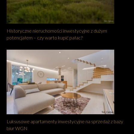
Historyczne nieruchomości inwestycyjne z dużym
potencjałem – czy warto kupić pałac?
Luksusowe apartamenty inwestycyjne na sprzedaż z bazy
biur WGN