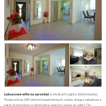
Luksusowa
willa
na sprzedaż
w okolicach Legnicy (dolnośląskie).
Powierzchnia 280 metrów kwadratowych, wolno stojąca zabudowa a
także przemyślany rozkład pięciu pokoi to ważne jej zalety.
Do