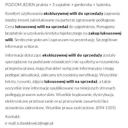
POZIOM JEDEN: pralnia + 3 sypialnie + garderoba + łazienka.
Komfort użytkowania
ekskluzywnej
willi
do sprzedaży
zapewnia
między innymi zainstalowane na parterze ogrzewanie podłogowe.
Cena
luksusowej
willi
na sprzedaż
do uzgodnienia. Pomagamy
bezpłatnie w uzyskaniu kredytu hipotecznego na
zakup
luksusowej
willi
. Serdecznie polecam i zapraszam na prezentację. Szczegółowe
informacje w biurze.
Informacje dotyczące
ekskluzywnej
willi
do sprzedaży
zostały
sporządzone na podstawie oświadczeń i nie są ofertą w rozumieniu
przepisów prawa, mają charakter wyłącznie informacyjny i mogą
podlegać aktualizacji, zalecamy ich osobistą weryfikację. Wszystkie
teksty, rysunki, zdjęcia
luksusowej
willi
na sprzedaż
, a także
wszystkie inne informacje opublikowane na niniejszych stronach
podlegają prawom autorskim. Wszelkie kopiowanie, dystrybucja,
elektroniczne przetwarzanie oraz przesyłanie zawartości bez
zezwolenia zabronione. Wszelkie prawa zastrzeżone. (094-1105)
Kontakt:
e-mail: e.dawidowicz@wgn.pl