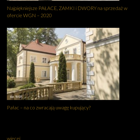
Najpiękniejsze PAŁACE, ZAMKI i DWORY na sprzedaż w
ofercie WGN – 2020
Pałac – na co zwracają uwagę kupujący?
więcej