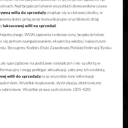
h oknach. Nad bezpieczeństwem wszystkich domowników czuwa
zywna
willa
do sprzedaży
znajduje się w ciekawej okolicy, w
apewnia dobre połączenie komunikacyjne oraz bliskość dróg
ej
luksusowej
willi
na sprzedaż
.
 hipotecznego. WGN zapewnia rynkowe ceny, bezpieczeństwo
my się pełnym zaangażowaniem, ekspercką wiedzą i najwyższym
niu. Stosujemy Kodeks Etyki Zawodowej Polskiej Federacji Rynku
ały sporządzone na podstawie oświadczeń i nie są ofertą w
ormacyjny i mogą podlegać aktualizacji, zalecamy ich osobistą
nej
willi
do sprzedaży
oraz wszystkie inne informacje
utorskim. Wszelkie kopiowanie, dystrybucja, elektroniczne
a zabronione. Wszelkie prawa zastrzeżone. (205-420)