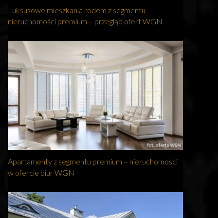
Luksusowe mieszkania rodem z segmentu
nieruchomości premium – przegląd ofert WGN
Apartamenty z segmentu premium – nieruchomości
w ofercie biur WGN