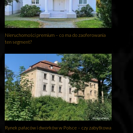
Nieruchomości premium – co ma do zaoferowania
ten segment?
Rynek pałaców i dworków w Polsce – czy zabytkowa