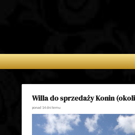
APARTAMENTY 
NA WYNAJEM 
POSIADŁOŚC
SPRZEDAŻ – D
SPRZEDAŻ
Willa do sprzedaży Konin (okol
ponad 14 dni temu