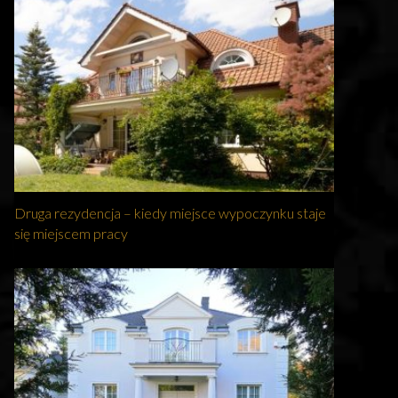
Druga rezydencja – kiedy miejsce wypoczynku staje
się miejscem pracy