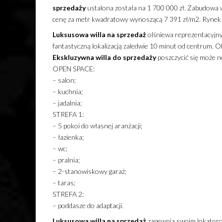
sprzedaży
ustalona została na 1 700 000 zł. Zabudowa w
cenę za metr kwadratowy wynoszącą 7 391 zł/m2. Rynek
Luksusowa
willa
na sprzedaż
olśniewa reprezentacyjn
fantastyczną lokalizacją zaledwie 10 minut od centrum. Ok
Ekskluzywna
willa
do sprzedaży
poszczycić się może 
OPEN SPACE:
– salon;
– kuchnia;
– jadalnia;
STREFA 1:
– 5 pokoi do własnej aranżacji;
– łazienka;
– wc;
– pralnia;
– 2-stanowiskowy garaż;
– taras;
STREFA 2:
– poddasze do adaptacji.
Luksusowa
willa
na sprzedaż
zapewnia swoim lokatorom