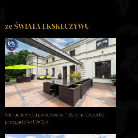
ze ŚWIATA EKSKLUZYWU
Nieruchomości pałacowe w Polsce na sprzedaż –
przegląd ofert WGN