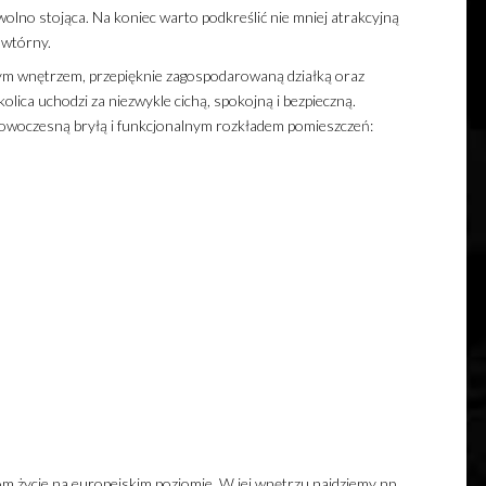
olno stojąca. Na koniec warto podkreślić nie mniej atrakcyjną
 wtórny.
ym wnętrzem, przepięknie zagospodarowaną działką oraz
olica uchodzi za niezwykle cichą, spokojną i bezpieczną.
nowoczesną bryłą i funkcjonalnym rozkładem pomieszczeń:
 życie na europejskim poziomie. W jej wnętrzu najdziemy np.