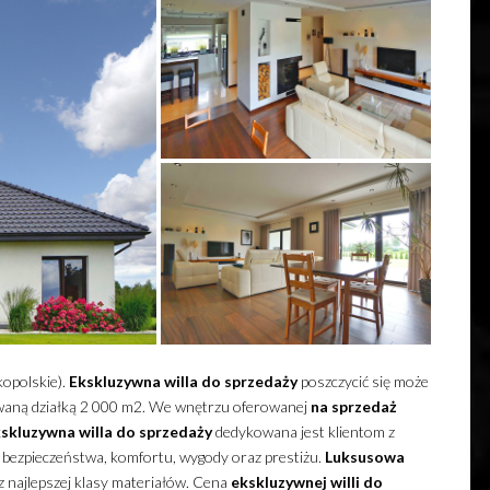
kopolskie).
Ekskluzywna
willa
do sprzedaży
poszczycić się może
aną działką 2 000 m2.
We wnętrzu oferowanej
na sprzedaż
skluzywna
willa
do sprzedaży
dedykowana jest klientom z
bezpieczeństwa, komfortu, wygody oraz prestiżu.
Luksusowa
 najlepszej klasy materiałów. Cena
ekskluzywnej
willi
do