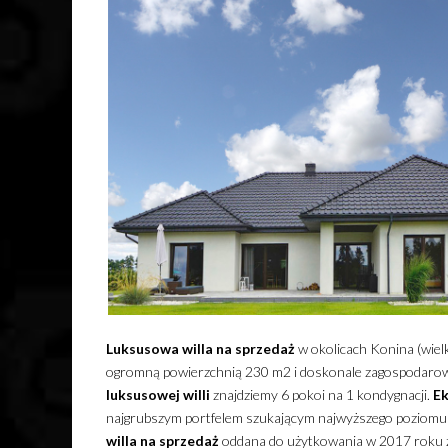
Luksusowa
willa
na sprzedaż
w okolicach Konina (wiel
ogromną powierzchnią 230 m2 i doskonale zagospodarow
luksusowej
willi
znajdziemy 6 pokoi na 1 kondygnacji.
Ek
najgrubszym portfelem szukającym najwyższego poziomu 
willa
na sprzedaż
oddana do użytkowania w 2017 roku z