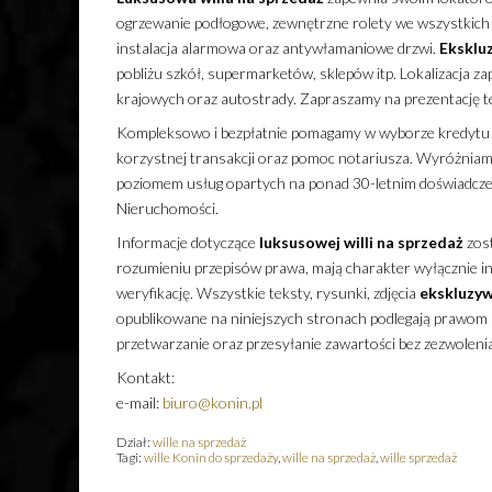
ogrzewanie podłogowe, zewnętrzne rolety we wszystkic
instalacja alarmowa oraz antywłamaniowe drzwi.
Eksklu
pobliżu szkół, supermarketów, sklepów itp. Lokalizacja z
krajowych oraz autostrady. Zapraszamy na prezentację t
Kompleksowo i bezpłatnie pomagamy w wyborze kredytu
korzystnej transakcji oraz pomoc notariusza. Wyróżnia
poziomem usług opartych na ponad 30-letnim doświadcze
Nieruchomości.
Informacje dotyczące
luksusowej
willi
na sprzedaż
zost
rozumieniu przepisów prawa, mają charakter wyłącznie inf
weryfikację. Wszystkie teksty, rysunki, zdjęcia
ekskluzyw
opublikowane na niniejszych stronach podlegają prawom a
przetwarzanie oraz przesyłanie zawartości bez zezwoleni
Kontakt:
e-mail:
biuro@konin.pl
Dział:
wille na sprzedaż
Tagi:
wille Konin do sprzedaży
,
wille na sprzedaż
,
wille sprzedaż